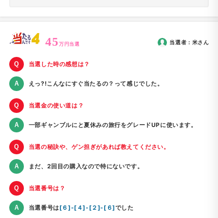
45
当選者：
米
さん
万円当選
当選した時の感想は？
えっ?!こんなにすぐ当たるの？って感じでした。
当選金の使い道は？
一部ギャンブルにと夏休みの旅行をグレードUPに使います。
当選の秘訣や、ゲン担ぎがあれば教えてください。
まだ、2回目の購入なので特にないです。
当選番号は？
当選番号は
[６]-[４]-[２]-[６]
でした