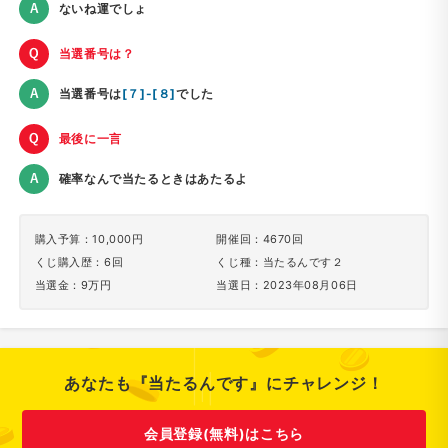
ないね運でしょ
当選番号は？
当選番号は
[７]-[８]
でした
最後に一言
確率なんで当たるときはあたるよ
購入予算：10,000円
開催回：4670回
くじ購入歴：6回
くじ種：当たるんです２
当選金：9万円
当選日：2023年08月06日
あなたも『当たるんです』にチャレンジ！
会員登録(無料)はこちら