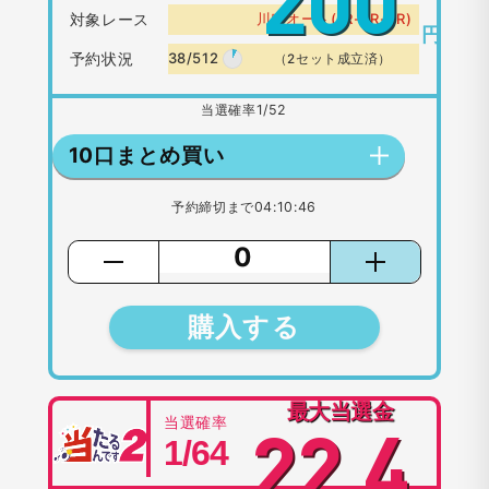
200
対象レース
川口オート(1R-2R-3R)
円
予約状況
38/512
（2セット成立済）
当選確率
1/52
10口まとめ買い
予約締切まで
04:10:46
購入する
最大当選金
当選確率
22,4
1/64