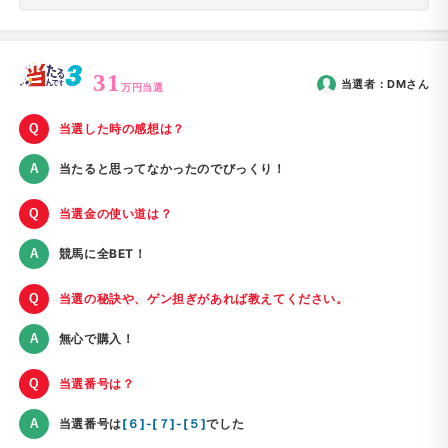
31
当選者：
DM
さん
万円当選
当選した時の感想は？
当たると思ってなかったのでびっくり！
当選金の使い道は？
競馬に全BET！
当選の秘訣や、ゲン担ぎがあれば教えてください。
無心で購入！
当選番号は？
当選番号は
[６]-[７]-[５]
でした