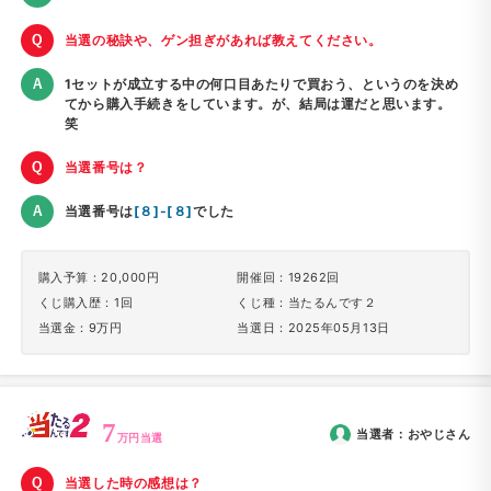
当選の秘訣や、ゲン担ぎがあれば教えてください。
1セットが成立する中の何口目あたりで買おう、というのを決め
てから購入手続きをしています。が、結局は運だと思います。
笑
当選番号は？
当選番号は
[８]-[８]
でした
購入予算：20,000円
開催回：19262回
くじ購入歴：1回
くじ種：当たるんです２
当選金：9万円
当選日：2025年05月13日
7
当選者：
おやじ
さん
万円当選
当選した時の感想は？