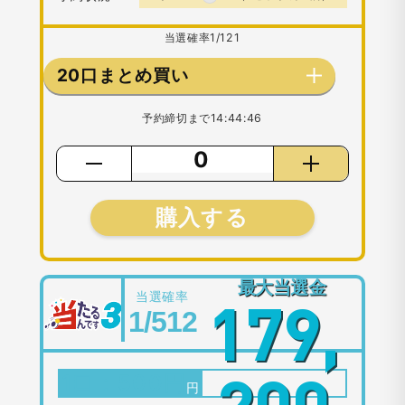
当選確率
1/121
20口まとめ買い
予約締切まで
14:44:46
購入する
最大当選金
当選確率
179,
1/512
1口：
500
円