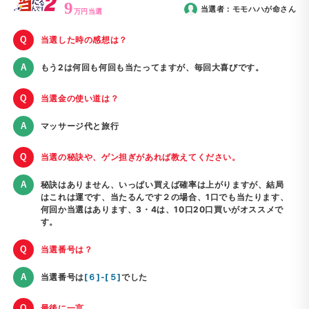
9
当選者：
モモハハが命
さん
万円当選
当選した時の感想は？
もう2は何回も何回も当たってますが、毎回大喜びです。
当選金の使い道は？
マッサージ代と旅行
当選の秘訣や、ゲン担ぎがあれば教えてください。
秘訣はありません、いっぱい買えば確率は上がりますが、結局
はこれは運です、当たるんです２の場合、1口でも当たります、
何回か当選はあります、3・4は、10口20口買いがオススメで
す。
当選番号は？
当選番号は
[６]-[５]
でした
最後に一言