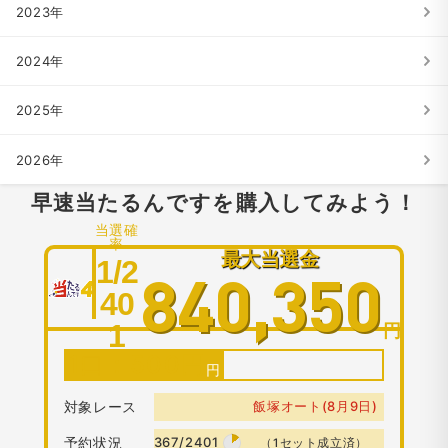
2023年
2024年
2025年
2026年
早速当たるんですを購入してみよう！
当選確
率
最大当選金
1/2
840,350
40
1
円
1口：
500
円
対象レース
飯塚オート(8月9日)
予約状況
367/2401
（1セット成立済）