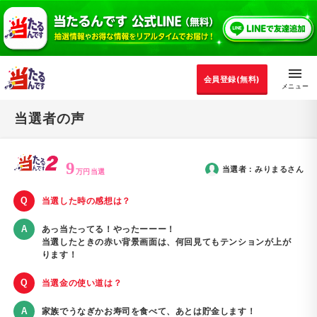
会員登録(無料)
当選者の声
9
当選者：
みりまる
さん
万円当選
当選した時の感想は？
あっ当たってる！やったーーー！
当選したときの赤い背景画面は、何回見てもテンションが上が
ります！
当選金の使い道は？
家族でうなぎかお寿司を食べて、あとは貯金します！