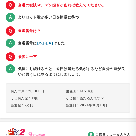
当選の秘訣や、ゲン担ぎがあれば教えてください。
よりセット数が多い日を気長に待つ
当選番号は？
当選番号は
[５]-[４]
でした
最後に一言
気長にし続けるのと、今日は当たる気がするなど自分の運が良
いと思う日にやるようにしましょう。
購入予算：20,000円
開催回：14514回
くじ購入歴：11回
くじ種：当たるんです２
当選金：7万円
当選日：2024年10月10日
9
当選者：
よーまん
さん
万円当選