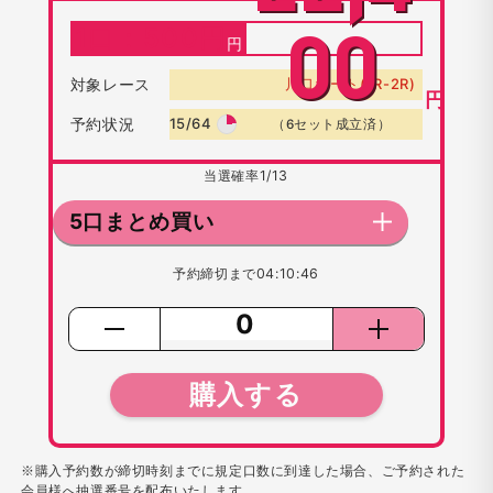
1口：
500
円
00
対象レース
川口オート(1R-2R)
円
予約状況
15/64
（6セット成立済）
当選確率
1/13
5口まとめ買い
予約締切まで
04:10:46
購入する
※購入予約数が締切時刻までに規定口数に到達した場合、ご予約された
会員様へ抽選番号を配布いたします。