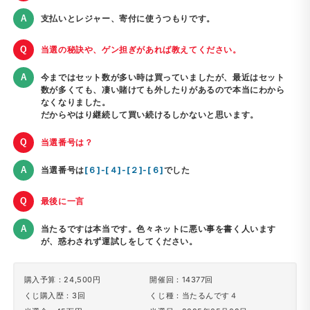
支払いとレジャー、寄付に使うつもりです。
当選の秘訣や、ゲン担ぎがあれば教えてください。
今まではセット数が多い時は買っていましたが、最近はセット
数が多くても、凄い賭けても外したりがあるので本当にわから
なくなりました。
だからやはり継続して買い続けるしかないと思います。
当選番号は？
当選番号は
[６]-[４]-[２]-[６]
でした
最後に一言
当たるですは本当です。色々ネットに悪い事を書く人います
が、惑わされず運試しをしてください。
購入予算：24,500円
開催回：14377回
くじ購入歴：3回
くじ種：当たるんです４