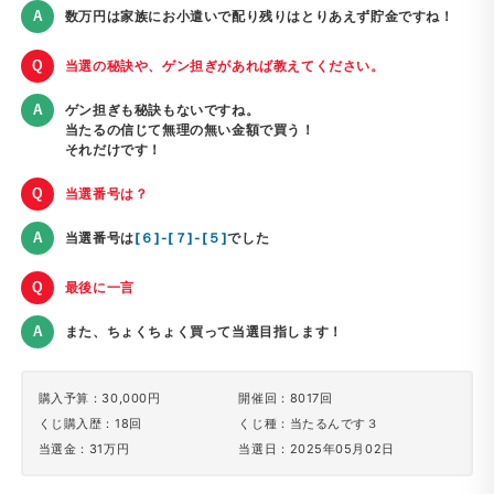
数万円は家族にお小遣いで配り残りはとりあえず貯金ですね！
当選の秘訣や、ゲン担ぎがあれば教えてください。
ゲン担ぎも秘訣もないですね。
当たるの信じて無理の無い金額で買う！
それだけです！
当選番号は？
当選番号は
[６]-[７]-[５]
でした
最後に一言
また、ちょくちょく買って当選目指します！
購入予算：30,000円
開催回：8017回
くじ購入歴：18回
くじ種：当たるんです３
当選金：31万円
当選日：2025年05月02日