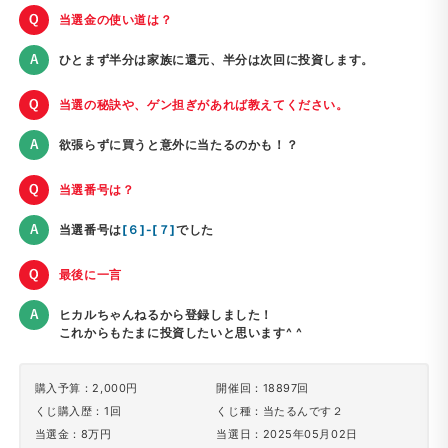
当選金の使い道は？
ひとまず半分は家族に還元、半分は次回に投資します。
当選の秘訣や、ゲン担ぎがあれば教えてください。
欲張らずに買うと意外に当たるのかも！？
当選番号は？
当選番号は
[６]-[７]
でした
最後に一言
ヒカルちゃんねるから登録しました！
これからもたまに投資したいと思います^ ^
購入予算：2,000円
開催回：18897回
くじ購入歴：1回
くじ種：当たるんです２
当選金：8万円
当選日：2025年05月02日