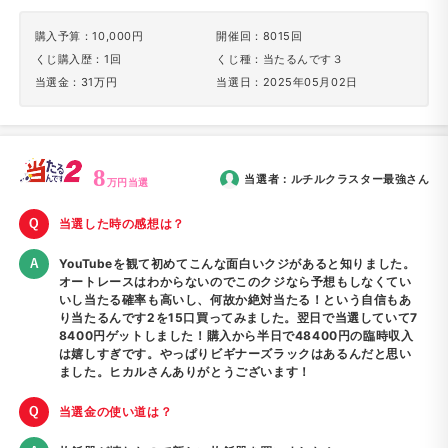
購入予算：10,000円
開催回：8015回
くじ購入歴：1回
くじ種：当たるんです３
当選金：31万円
当選日：2025年05月02日
8
当選者：
ルチルクラスター最強
さん
万円当選
当選した時の感想は？
YouTubeを観て初めてこんな面白いクジがあると知りました。
オートレースはわからないのでこのクジなら予想もしなくてい
いし当たる確率も高いし、何故か絶対当たる！という自信もあ
り当たるんです2を15口買ってみました。翌日で当選していて7
8400円ゲットしました！購入から半日で48400円の臨時収入
は嬉しすぎです。やっぱりビギナーズラックはあるんだと思い
ました。ヒカルさんありがとうございます！
当選金の使い道は？