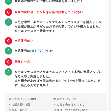
炊飯器が壊れたので新しい炊飯器を買いました！
当選の秘訣や、ゲン担ぎがあれば教えてください。
自分は最近、某ヤ○ーフリマでルチルクラスターを購入してか
ら金運が爆上がりだったのでその勢いでクジを購入しました。
ルチルクラスター最強です！
当選番号は？
当選番号は
[６]-[７]
でした
最後に一言
ルチルクラスターとかルチルスフィアって本当に金運アップに
なるんやと実感しました。
また機会があれば次回は当たるんです3や4を買ってみたいで
す！当たるんです最高！
購入予算：30,000円
開催回：18910回
くじ購入歴：1回
くじ種：当たるんです２
当選金：8万円
当選日：2025年05月02日