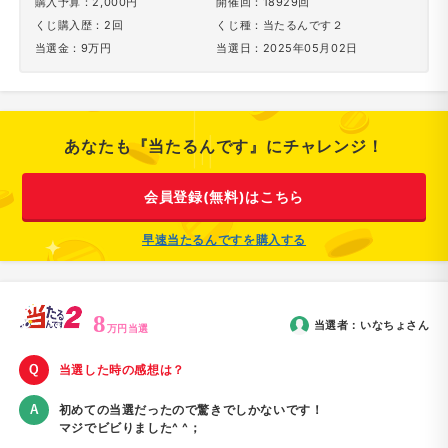
購入予算：2,000円
開催回：18929回
くじ購入歴：2回
くじ種：当たるんです２
当選金：9万円
当選日：2025年05月02日
あなたも『当たるんです』にチャレンジ！
会員登録(無料)はこちら
早速当たるんですを購入する
8
当選者：
いなちょ
さん
万円当選
当選した時の感想は？
初めての当選だったので驚きでしかないです！
マジでビビりました^ ^；