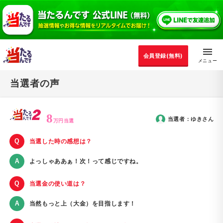
会員登録(無料)
当選者の声
8
当選者：
ゆき
さん
万円当選
当選した時の感想は？
よっしゃああぁ！次！って感じですね。
当選金の使い道は？
当然もっと上（大金）を目指します！