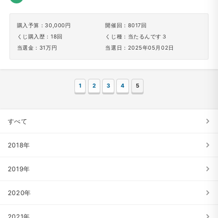
購入予算：30,000円
開催回：8017回
くじ購入歴：18回
くじ種：当たるんです３
当選金：31万円
当選日：2025年05月02日
1
2
3
4
5
すべて
2018年
2019年
2020年
2021年