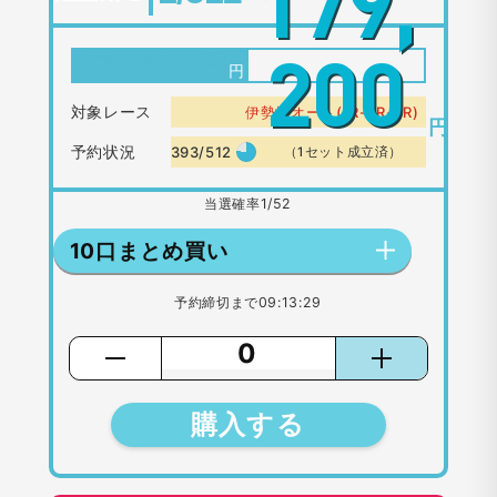
179,
1口：
500
円
200
対象レース
伊勢崎オート(1R-2R-3R)
円
予約状況
393/512
（1セット成立済）
当選確率
1/52
10口まとめ買い
予約締切まで
09:13:29
購入する