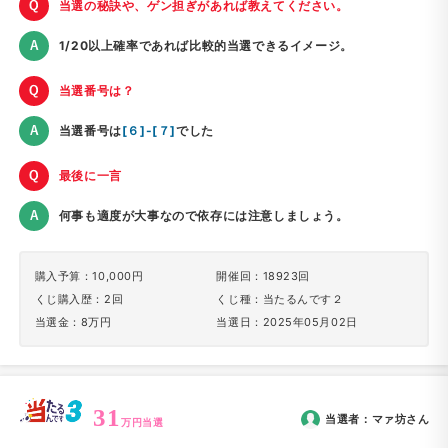
当選の秘訣や、ゲン担ぎがあれば教えてください。
1/20以上確率であれば比較的当選できるイメージ。
当選番号は？
当選番号は
[６]-[７]
でした
最後に一言
何事も適度が大事なので依存には注意しましょう。
購入予算：10,000円
開催回：18923回
くじ購入歴：2回
くじ種：当たるんです２
当選金：8万円
当選日：2025年05月02日
31
当選者：
マァ坊
さん
万円当選