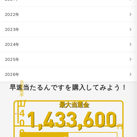
2022年
2023年
2024年
2025年
2026年
当
早速当たるんですを購入してみよう！
選
確
率
1/
最大当選金
4
1,433,600
0
円
9
1口：
500
円