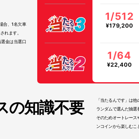
1/512
場合、1名欠車
¥179,200
更されます。
当選金は当選口
1/64
¥22,400
「当たるんです」は他
ス
の知識不要
ランダムで選んだ抽選
そのためオートレース
ンコインから楽しむこ