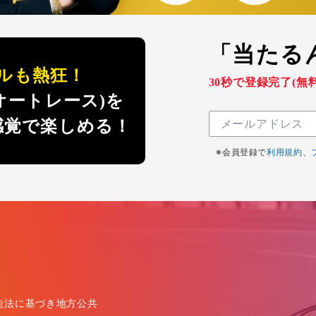
「当たる
ルも熱狂！
30秒で登録完了(無
オートレース)を
感覚で楽しめる！
※会員登録で
利用規約
、
？
走法に基づき地方公共