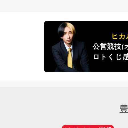
ヒカ
公営競技(
ロトくじ