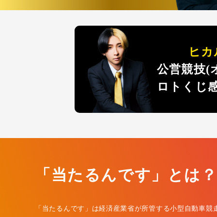
ヒカ
公営競技(
ロトくじ
「当たるんです」とは
「当たるんです」は経済産業省が所管する小型自動車競