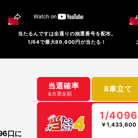
当たるんですは全通りの抽選番号を配布。
1/64で最大89,600円が当たる！
当選確率
8車立て
&当選金額
1/4096
￥1,433,600
096口に