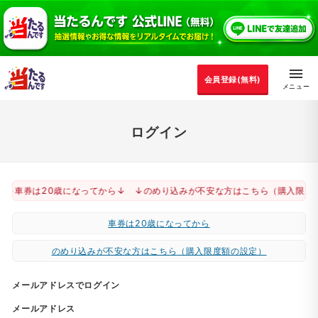
会員登録(無料)
ログイン
↓車券は20歳になってから↓ ↓のめり込みが不安な方はこちら（購入限度額
車券は20歳になってから
のめり込みが不安な方はこちら
（購入限度額の設定）
メールアドレスでログイン
メールアドレス