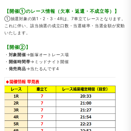
【開催①のレース情報（欠車・返還・不成立等）】
①抽選対象の第1・2・3・4Rは、7車立てレースとなります。
これに伴い、該当抽選の成立口数・当選確率・当選金額が変動
いたします。
【開催②】
・
対象開催
→飯塚オートレース場
・
開催時間帯
→ミッドナイト開催
・
発売商品
→当たるんです4