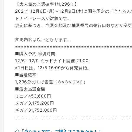
【大人気の当選確率1/1,296！】
2021年12月6日(月)～12月9日(木)に開催予定の「当
ドナイトレースが対象です。
規定に基づき、当選金額及び抽選番号の発行口数などが変
変更内容は以下となります。
========================================
■購入予約 締切時間
12/6～12/9 ミッドナイト開催 21:00
※1日目は、12/5 16:00から発売開始。
■当選確率
1,296分の１で当選（６×６×６×６）
■最大当選金額
ミニ／453,600円
メガ／3,175,200円
ギガ／31,752,000円
========================================
◇
「当たるんです」ご購入はこちらから！！