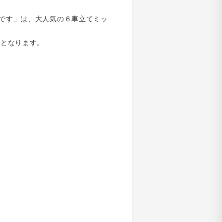
たるんです」は、大人気の６車立てミッ
更となります。
=
=