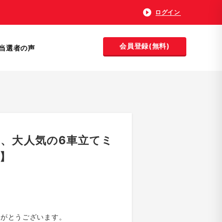
ログイン
会員登録(無料)
当選者の声
/9は、大人気の6車立てミ
】
りがとうございます。