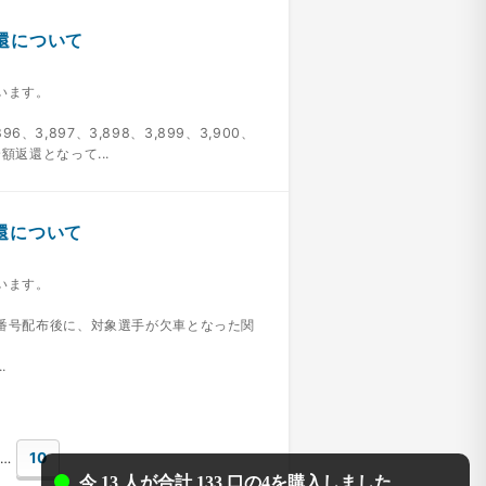
還について
います。
、3,897、3,898、3,899、3,900、
返還となって...
還について
います。
選番号配布後に、対象選手が欠車となった関
.
10
…
今 13 人が合計 133 口の4を購入しました