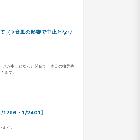
いて（※台風の影響で中止となり
象レースが中止になった関係で、本日の抽選番
だきます。
296・1/2401】
います。