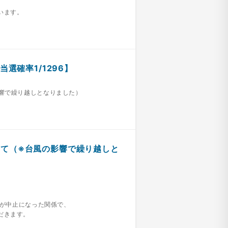
います。
選確率1/1296】
響で繰り越しとなりました）
いて（※台風の影響で繰り越しと
スが中止になった関係で、
だきます。