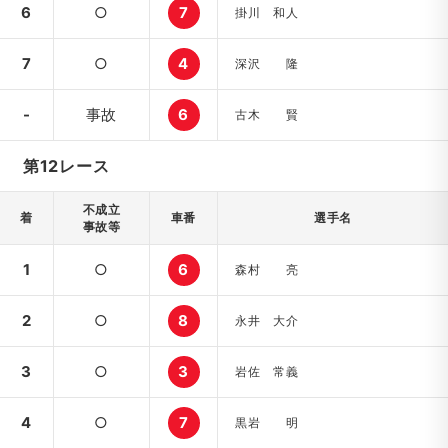
6
○
7
掛川 和人
7
○
4
深沢 隆
-
事故
6
古木 賢
第12レース
不成立
着
車番
選手名
事故等
1
○
6
森村 亮
2
○
8
永井 大介
3
○
3
岩佐 常義
4
○
7
黒岩 明