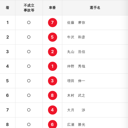
不成立
着
車番
選手名
事故等
1
○
7
佐藤 摩弥
2
○
5
牛沢 和彦
3
○
2
丸山 浩信
4
○
1
仲野 秀哉
5
○
3
増田 伸一
6
○
8
木村 武之
7
○
4
大月 渉
8
○
6
広瀬 勝光