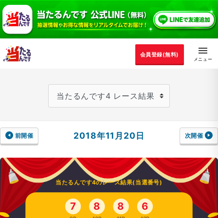
会員登録(無料)
2018年11月20日
前開催
次開催
当たるんです4のレース結果(当選番号)
7
8
8
6