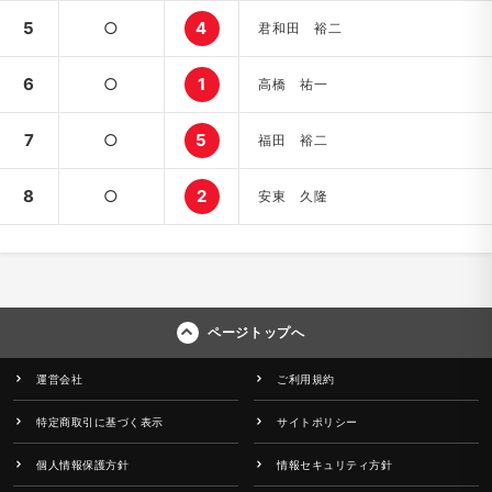
5
○
4
君和田 裕二
6
○
1
高橋 祐一
7
○
5
福田 裕二
8
○
2
安東 久隆
ページトップへ
運営会社
ご利用規約
特定商取引に基づく表示
サイトポリシー
個人情報保護方針
情報セキュリティ方針