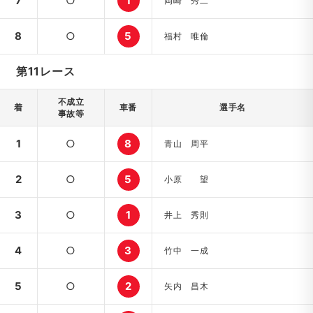
7
○
1
岡崎 秀二
8
○
5
福村 唯倫
第11レース
不成立
着
車番
選手名
事故等
1
○
8
青山 周平
2
○
5
小原 望
3
○
1
井上 秀則
4
○
3
竹中 一成
5
○
2
矢内 昌木