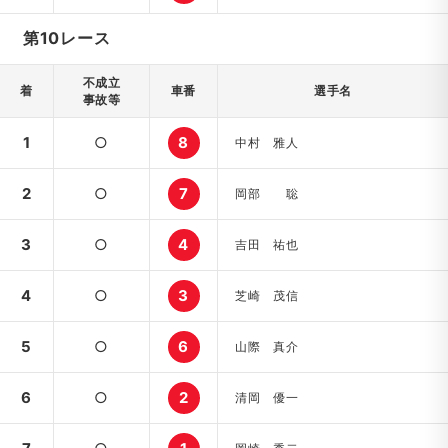
第10レース
不成立
着
車番
選手名
事故等
1
○
8
中村 雅人
2
○
7
岡部 聡
3
○
4
吉田 祐也
4
○
3
芝崎 茂信
5
○
6
山際 真介
6
○
2
清岡 優一