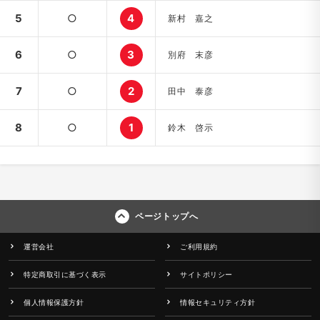
5
○
4
新村 嘉之
6
○
3
別府 末彦
7
○
2
田中 泰彦
8
○
1
鈴木 啓示
ページトップへ
運営会社
ご利用規約
特定商取引に基づく表示
サイトポリシー
個人情報保護方針
情報セキュリティ方針