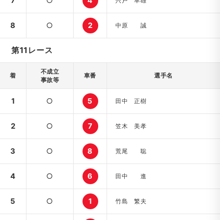
7
○
4
宍戸 幸雄
8
○
2
中原 誠
第11レース
不成立
着
車番
選手名
事故等
1
○
5
田中 正樹
2
○
7
笠木 美孝
3
○
8
荒尾 聡
4
○
6
田中 進
5
○
1
竹島 繁夫