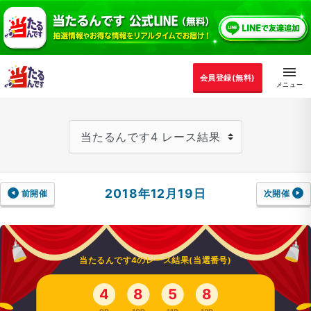
会員登録(無料)
2018年12月19日
前開催
次開催
当たるんです4のレース結果(当選番号)
4
8
5
8