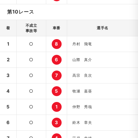
第10レース
不成立
着
車番
選手名
事故等
1
○
8
丹村 飛竜
2
○
6
山際 真介
3
○
7
高宗 良次
4
○
5
牧瀬 嘉葵
5
○
1
仲野 秀哉
6
○
3
鈴木 章夫