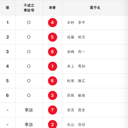
不成立
着
車番
選手名
事故等
1
○
4
木村 享平
2
○
5
佐藤 裕児
3
○
8
岩崎 亮一
4
○
1
井上 秀則
5
○
6
松尾 隆広
6
○
3
田島 敏徳
-
事故
7
岩見 貴史
-
事故
2
丸山 浩信