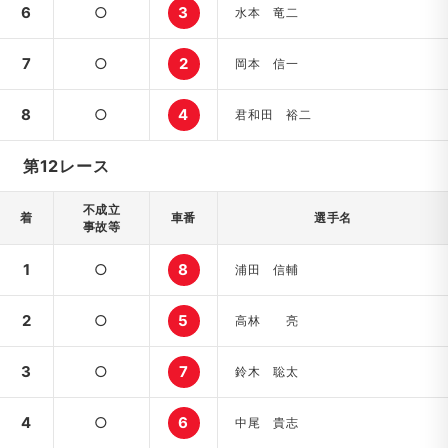
6
○
3
水本 竜二
7
○
2
岡本 信一
8
○
4
君和田 裕二
第12レース
不成立
着
車番
選手名
事故等
1
○
8
浦田 信輔
2
○
5
高林 亮
3
○
7
鈴木 聡太
4
○
6
中尾 貴志