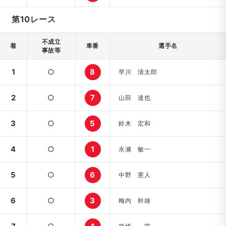
第10レース
不成立
着
車番
選手名
事故等
1
○
8
早川 清太郎
2
○
7
山田 達也
3
○
5
鈴木 宏和
4
○
1
永瀬 敏一
5
○
6
中野 憲人
6
○
3
梅内 幹雄