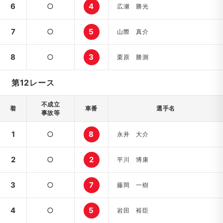
6
○
4
広瀬 勝光
7
○
5
山際 真介
8
○
3
栗原 勝測
第12レース
不成立
着
車番
選手名
事故等
1
○
8
永井 大介
2
○
2
平川 博康
3
○
7
藤岡 一樹
4
○
5
岩田 裕臣