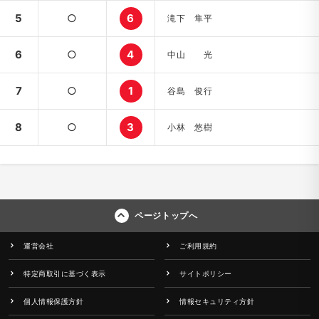
5
○
6
滝下 隼平
6
○
4
中山 光
7
○
1
谷島 俊行
8
○
3
小林 悠樹
ページトップへ
運営会社
ご利用規約
特定商取引に基づく表示
サイトポリシー
個人情報保護方針
情報セキュリティ方針