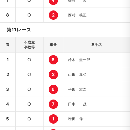
7
○
4
篠崎 実
8
○
2
西村 義正
第11レース
不成立
着
車番
選手名
事故等
1
○
8
鈴木 圭一郎
2
○
2
山田 真弘
3
○
6
平田 雅崇
4
○
7
田中 茂
5
○
1
増田 伸一