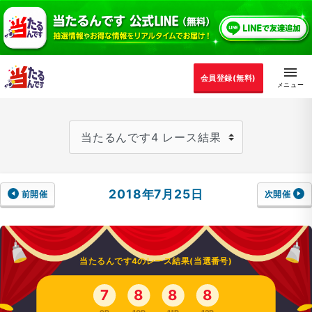
会員登録(無料)
2018年7月25日
前開催
次開催
当たるんです4のレース結果(当選番号)
7
8
8
8