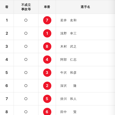
不成立
着
車番
選手名
事故等
1
○
7
若井 友和
2
○
1
浅野 幸三
3
○
8
木村 武之
4
○
4
阿部 仁志
5
○
3
牛沢 和彦
6
○
2
深沢 隆
7
○
5
掛川 和人
8
○
6
田中 賢