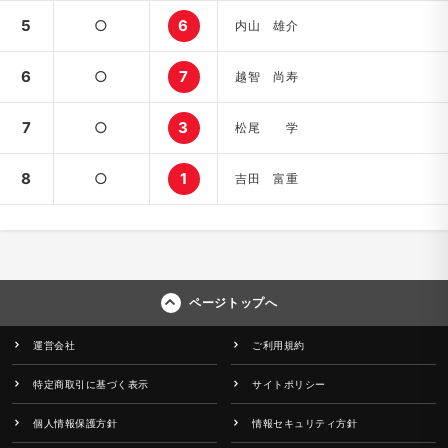
5
○
6
内山 雄介
6
○
7
越智 尚寿
7
○
3
松尾 学
8
○
1
吉田 富重
ページトップへ
運営会社
ご利用規約
特定商取引に基づく表示
サイトポリシー
個人情報保護方針
情報セキュリティ方針