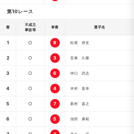
第10レース
不成立
着
車番
選手名
事故等
1
○
8
松尾 啓史
2
○
3
安東 久隆
3
○
6
仲口 武志
4
○
4
木村 直幸
5
○
7
新村 嘉之
6
○
5
池田 康範