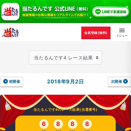
会員登録(無料)
2018年9月2日
前開催
次開催
当たるんです4のレース結果(当選番号)
6
8
8
8