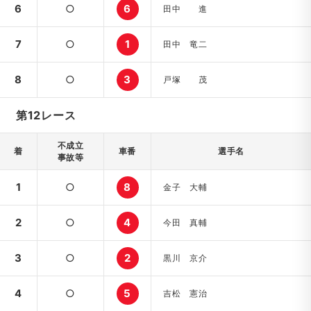
6
○
6
田中 進
7
○
1
田中 竜二
8
○
3
戸塚 茂
第12レース
不成立
着
車番
選手名
事故等
1
○
8
金子 大輔
2
○
4
今田 真輔
3
○
2
黒川 京介
4
○
5
吉松 憲治