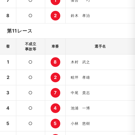
7
○
1
落合 巧
8
○
2
鈴木 孝治
第11レース
不成立
着
車番
選手名
事故等
1
○
8
木村 武之
2
○
2
畦坪 孝雄
3
○
7
中尾 貴志
4
○
4
池浦 一博
5
○
5
小林 悠樹