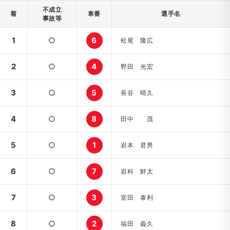
不成立
着
車番
選手名
事故等
1
○
6
松尾 隆広
2
○
4
野田 光宏
3
○
5
長谷 晴久
4
○
8
田中 茂
5
○
1
岩本 君男
6
○
7
岩科 鮮太
7
○
3
室田 泰利
8
○
2
福田 義久