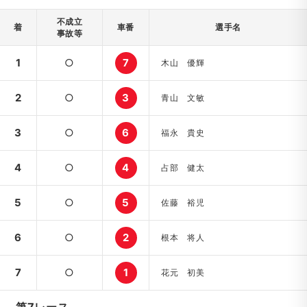
不成立
着
車番
選手名
事故等
1
○
7
木山 優輝
2
○
3
青山 文敏
3
○
6
福永 貴史
4
○
4
占部 健太
5
○
5
佐藤 裕児
6
○
2
根本 将人
7
○
1
花元 初美