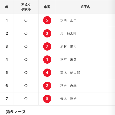
不成立
着
車番
選手名
事故等
1
○
5
水崎 正二
2
○
3
角 翔太郎
3
○
7
満村 陽司
4
○
1
別府 末彦
5
○
4
高木 健太郎
6
○
2
秋吉 忠幸
7
○
6
青木 隆浩
第6レース