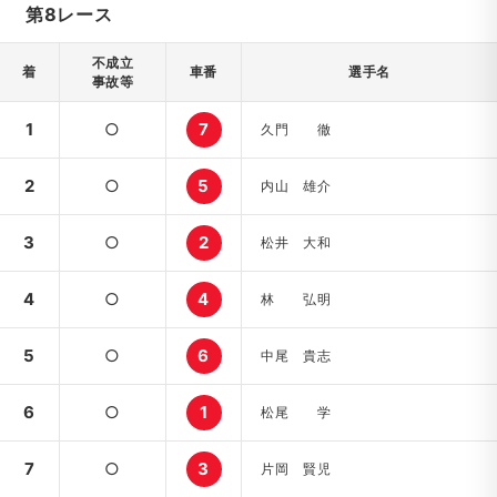
第8レース
不成立
着
車番
選手名
事故等
1
○
7
久門 徹
2
○
5
内山 雄介
3
○
2
松井 大和
4
○
4
林 弘明
5
○
6
中尾 貴志
6
○
1
松尾 学
7
○
3
片岡 賢児