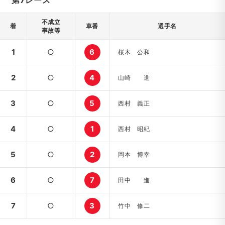
第7レース
不成立
着
車番
選手名
事故等
1
○
6
桜木 公和
2
○
4
山崎 進
3
○
5
西村 義正
4
○
1
西村 昭紀
5
○
2
岡本 博幸
6
○
7
田中 進
7
○
3
竹中 修二