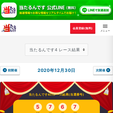
会員登録(無料)
2020年12月30日
前開催
次開催
当たるんです4のレース結果(当選番号)
5
7
6
7