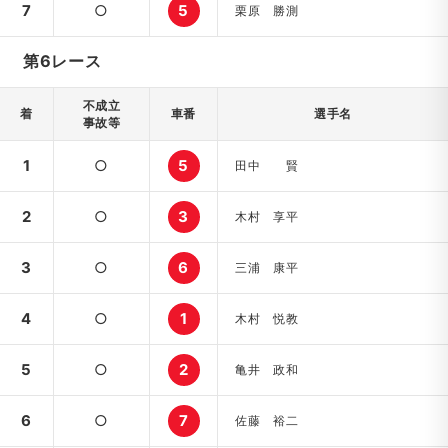
7
○
5
栗原 勝測
第6レース
不成立
着
車番
選手名
事故等
1
○
5
田中 賢
2
○
3
木村 享平
3
○
6
三浦 康平
4
○
1
木村 悦教
5
○
2
亀井 政和
6
○
7
佐藤 裕二