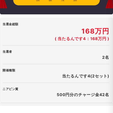
5R
6R
7R
8R
当選金総額
168万円
( 当たるんです4：168万円 )
当選者
2名
開催種類
当たるんです4(2セット)
ニアピン賞
500円分のチャージ金42名