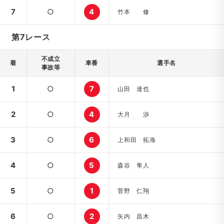
7
○
4
竹本 修
第7レース
不成立
着
車番
選手名
事故等
1
○
7
山田 達也
2
○
4
大月 渉
3
○
6
上和田 拓海
4
○
5
森谷 隼人
5
○
1
菅野 仁翔
6
○
2
矢内 昌木