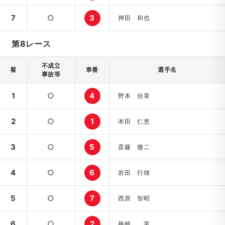
7
○
3
押田 和也
第8レース
不成立
着
車番
選手名
事故等
1
○
4
野本 佳章
2
○
1
本田 仁恵
3
○
5
斎藤 撤二
4
○
6
岩田 行雄
5
○
7
西原 智昭
6
○
2
篠崎 実