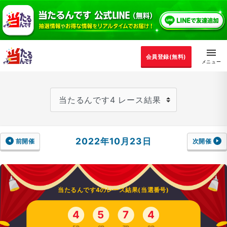
会員登録(無料)
2022年10月23日
前開催
次開催
当たるんです4のレース結果(当選番号)
4
5
7
4