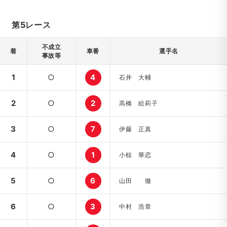
第5レース
不成立
着
車番
選手名
事故等
1
○
4
石井 大輔
2
○
2
高橋 絵莉子
3
○
7
伊藤 正真
4
○
1
小椋 華恋
5
○
6
山田 徹
6
○
3
中村 浩章