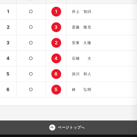
1
○
1
井上 智詞
2
○
3
斎藤 隆充
3
○
2
安東 久隆
4
○
4
石橋 大
5
○
6
掛川 和人
6
○
5
林 弘明
ページトップへ