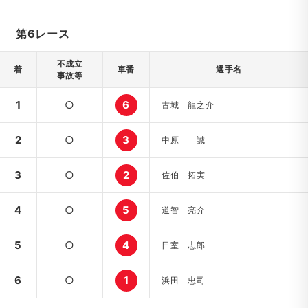
第6レース
不成立
着
車番
選手名
事故等
1
○
6
古城 龍之介
2
○
3
中原 誠
3
○
2
佐伯 拓実
4
○
5
道智 亮介
5
○
4
日室 志郎
6
○
1
浜田 忠司