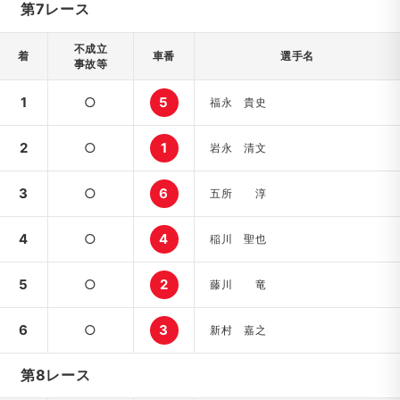
第7レース
不成立
着
車番
選手名
事故等
1
○
5
福永 貴史
2
○
1
岩永 清文
3
○
6
五所 淳
4
○
4
稲川 聖也
5
○
2
藤川 竜
6
○
3
新村 嘉之
第8レース