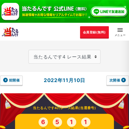
会員登録(無料)
2022年11月10日
前開催
次開催
当たるんです4のレース結果(当選番号)
6
5
1
1