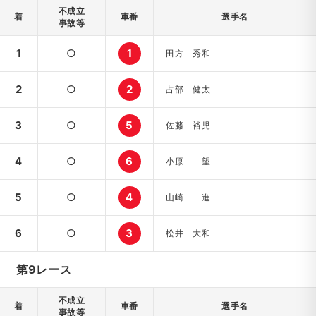
不成立
着
車番
選手名
事故等
1
○
1
田方 秀和
2
○
2
占部 健太
3
○
5
佐藤 裕児
4
○
6
小原 望
5
○
4
山崎 進
6
○
3
松井 大和
第9レース
不成立
着
車番
選手名
事故等