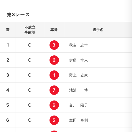
第3レース
不成立
着
車番
選手名
事故等
1
○
3
秋吉 忠幸
2
○
2
伊藤 幸人
3
○
1
野上 史豪
4
○
7
池浦 一博
5
○
6
交川 陽子
6
○
5
室田 泰利