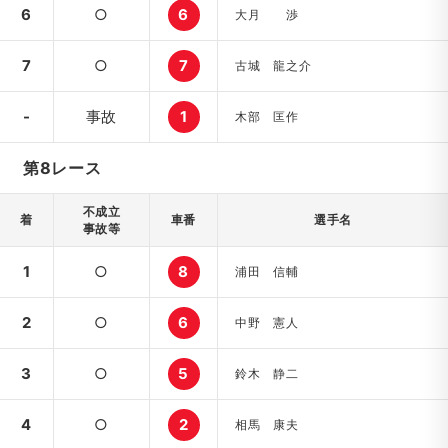
6
○
6
大月 渉
7
○
7
古城 龍之介
-
事故
1
木部 匡作
第8レース
不成立
着
車番
選手名
事故等
1
○
8
浦田 信輔
2
○
6
中野 憲人
3
○
5
鈴木 静二
4
○
2
相馬 康夫