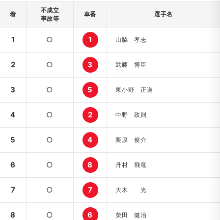
不成立
着
車番
選手名
事故等
1
○
1
山脇 孝志
2
○
3
武藤 博臣
3
○
5
東小野 正道
4
○
2
中野 政則
5
○
4
栗原 俊介
6
○
8
丹村 飛竜
7
○
7
大木 光
8
○
6
柴田 健治