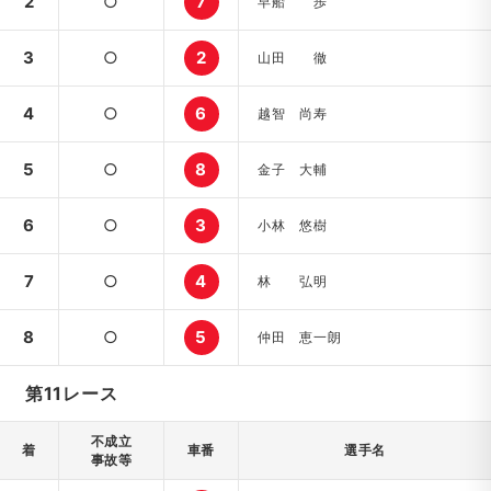
2
○
7
早船 歩
3
○
2
山田 徹
4
○
6
越智 尚寿
5
○
8
金子 大輔
6
○
3
小林 悠樹
7
○
4
林 弘明
8
○
5
仲田 恵一朗
第11レース
不成立
着
車番
選手名
事故等