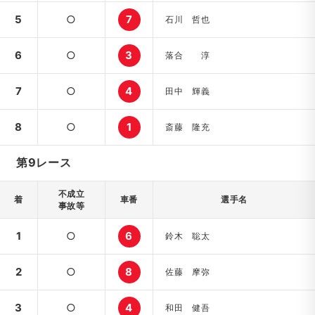
5
○
7
石川 哲也
6
○
3
落合 淳
7
○
4
田中 輝義
8
○
1
斎藤 隆充
第9レース
不成立
着
車番
選手名
事故等
1
○
6
鈴木 聡太
2
○
8
佐藤 摩弥
3
○
4
和田 健吾