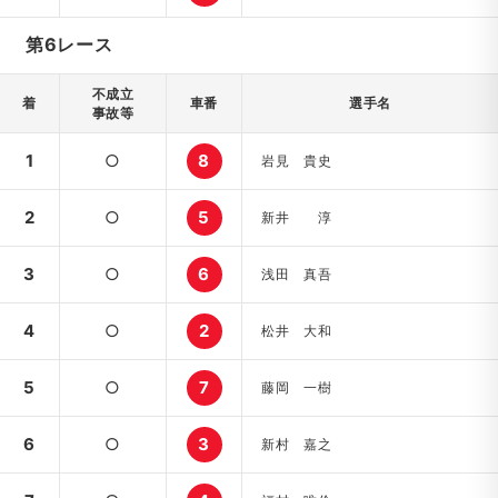
第6レース
不成立
着
車番
選手名
事故等
1
○
8
岩見 貴史
2
○
5
新井 淳
3
○
6
浅田 真吾
4
○
2
松井 大和
5
○
7
藤岡 一樹
6
○
3
新村 嘉之