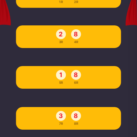
1R
2R
2
8
3R
4R
1
8
5R
6R
3
8
7R
8R