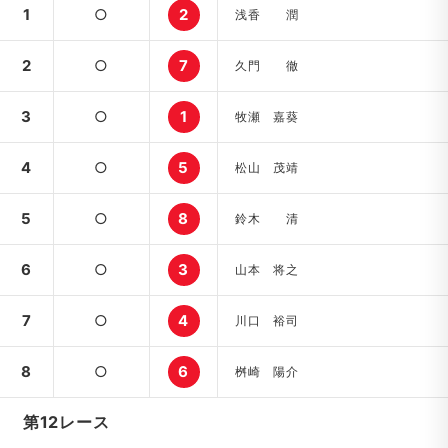
1
○
2
浅香 潤
2
○
7
久門 徹
3
○
1
牧瀬 嘉葵
4
○
5
松山 茂靖
5
○
8
鈴木 清
6
○
3
山本 将之
7
○
4
川口 裕司
8
○
6
桝崎 陽介
第12レース