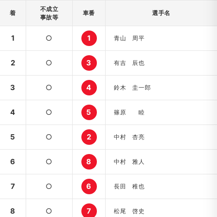
不成立
着
車番
選手名
事故等
1
○
1
青山 周平
2
○
3
有吉 辰也
3
○
4
鈴木 圭一郎
4
○
5
篠原 睦
5
○
2
中村 杏亮
6
○
8
中村 雅人
7
○
6
長田 稚也
8
○
7
松尾 啓史