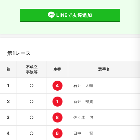
LINEで友達追加
第1レース
不成立
着
車番
選手名
事故等
1
○
4
石井 大輔
2
○
1
新井 裕貴
3
○
8
佐々木 啓
4
○
6
田中 賢