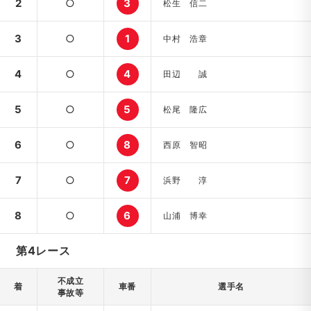
2
○
3
松生 信二
3
○
1
中村 浩章
4
○
4
田辺 誠
5
○
5
松尾 隆広
6
○
8
西原 智昭
7
○
7
浜野 淳
8
○
6
山浦 博幸
第4レース
不成立
着
車番
選手名
事故等