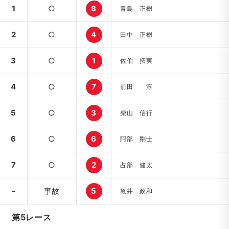
1
○
8
青島 正樹
2
○
4
田中 正樹
3
○
1
佐伯 拓実
4
○
7
前田 淳
5
○
3
柴山 信行
6
○
6
阿部 剛士
7
○
2
占部 健太
-
事故
5
亀井 政和
第5レース