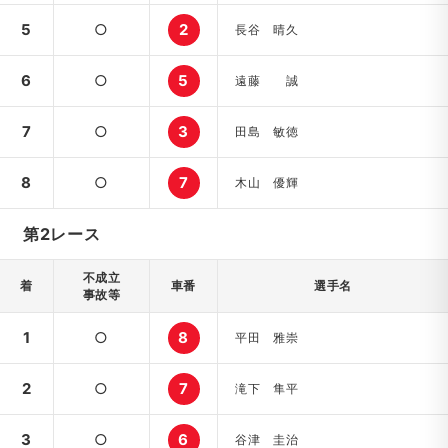
5
○
2
長谷 晴久
6
○
5
遠藤 誠
7
○
3
田島 敏徳
8
○
7
木山 優輝
第2レース
不成立
着
車番
選手名
事故等
1
○
8
平田 雅崇
2
○
7
滝下 隼平
3
○
6
谷津 圭治