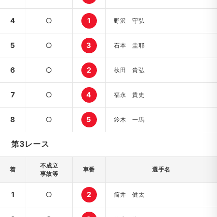
4
○
1
野沢 守弘
5
○
3
石本 圭耶
6
○
2
秋田 貴弘
7
○
4
福永 貴史
8
○
5
鈴木 一馬
第3レース
不成立
着
車番
選手名
事故等
1
○
2
筒井 健太