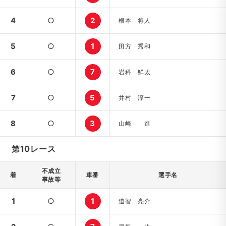
4
○
2
根本 将人
5
○
1
田方 秀和
6
○
7
岩科 鮮太
7
○
5
井村 淳一
8
○
3
山崎 進
第10レース
不成立
着
車番
選手名
事故等
1
○
1
道智 亮介