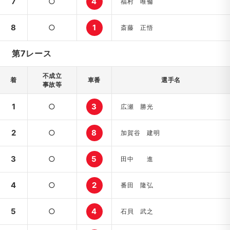
7
○
4
福村 唯倫
8
○
1
斎藤 正悟
第7レース
不成立
着
車番
選手名
事故等
1
○
3
広瀬 勝光
2
○
8
加賀谷 建明
3
○
5
田中 進
4
○
2
番田 隆弘
5
○
4
石貝 武之