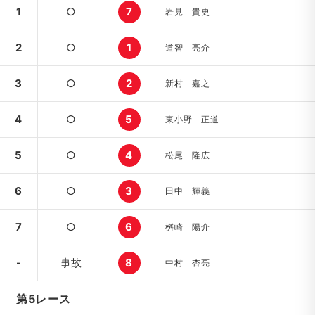
1
○
7
岩見 貴史
2
○
1
道智 亮介
3
○
2
新村 嘉之
4
○
5
東小野 正道
5
○
4
松尾 隆広
6
○
3
田中 輝義
7
○
6
桝崎 陽介
-
事故
8
中村 杏亮
第5レース