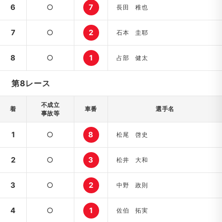
6
○
7
長田 稚也
7
○
2
石本 圭耶
8
○
1
占部 健太
第8レース
不成立
着
車番
選手名
事故等
1
○
8
松尾 啓史
2
○
3
松井 大和
3
○
2
中野 政則
4
○
1
佐伯 拓実