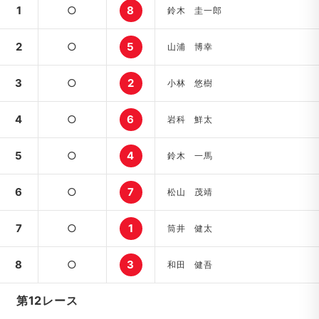
1
○
8
鈴木 圭一郎
2
○
5
山浦 博幸
3
○
2
小林 悠樹
4
○
6
岩科 鮮太
5
○
4
鈴木 一馬
6
○
7
松山 茂靖
7
○
1
筒井 健太
8
○
3
和田 健吾
第12レース