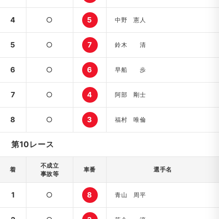
4
○
5
中野 憲人
5
○
7
鈴木 清
6
○
6
早船 歩
7
○
4
阿部 剛士
8
○
3
福村 唯倫
第10レース
不成立
着
車番
選手名
事故等
1
○
8
青山 周平