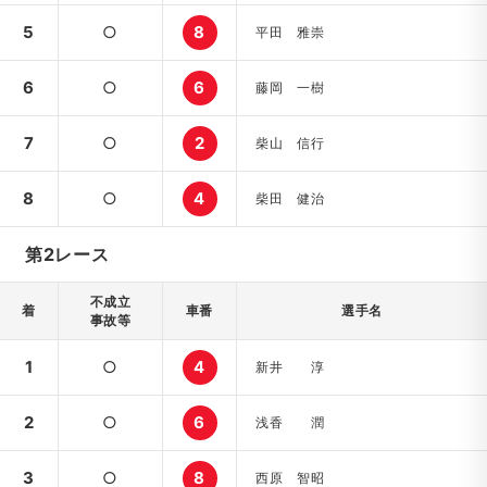
5
○
8
平田 雅崇
6
○
6
藤岡 一樹
7
○
2
柴山 信行
8
○
4
柴田 健治
第2レース
不成立
着
車番
選手名
事故等
1
○
4
新井 淳
2
○
6
浅香 潤
3
○
8
西原 智昭