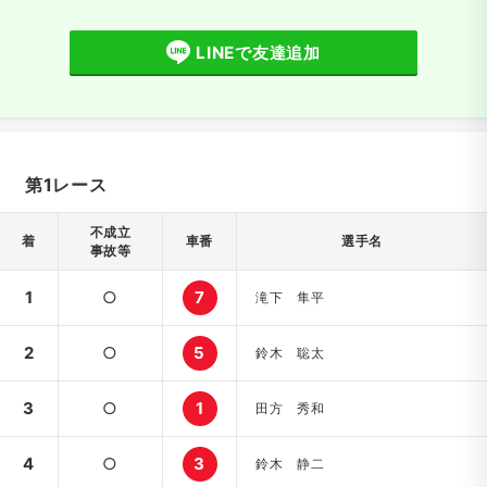
LINEで友達追加
第1レース
不成立
着
車番
選手名
事故等
1
○
7
滝下 隼平
2
○
5
鈴木 聡太
3
○
1
田方 秀和
4
○
3
鈴木 静二