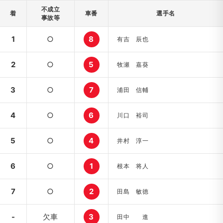
不成立
着
車番
選手名
事故等
1
○
8
有吉 辰也
2
○
5
牧瀬 嘉葵
3
○
7
浦田 信輔
4
○
6
川口 裕司
5
○
4
井村 淳一
6
○
1
根本 将人
7
○
2
田島 敏徳
-
欠車
3
田中 進