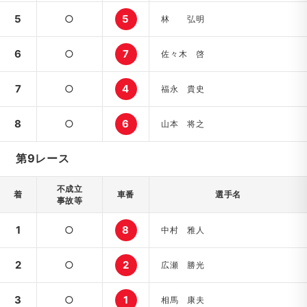
5
○
5
林 弘明
6
○
7
佐々木 啓
7
○
4
福永 貴史
8
○
6
山本 将之
第9レース
不成立
着
車番
選手名
事故等
1
○
8
中村 雅人
2
○
2
広瀬 勝光
3
○
1
相馬 康夫