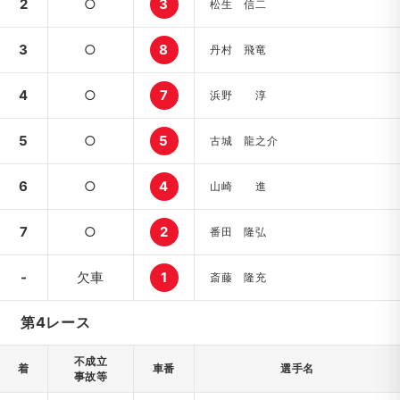
2
○
3
松生 信二
3
○
8
丹村 飛竜
4
○
7
浜野 淳
5
○
5
古城 龍之介
6
○
4
山崎 進
7
○
2
番田 隆弘
-
欠車
1
斎藤 隆充
第4レース
不成立
着
車番
選手名
事故等