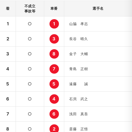
不成立
着
車番
選手名
事故等
1
○
1
山脇 孝志
2
○
3
長谷 晴久
3
○
8
金子 大輔
4
○
7
青島 正樹
5
○
5
遠藤 誠
6
○
4
石貝 武之
7
○
6
浅田 真吾
8
○
2
斎藤 正悟