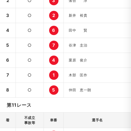
2
○
3
落合 淳
3
○
2
新井 裕貴
4
○
6
田中 賢
5
○
7
谷津 圭治
6
○
4
栗原 俊介
7
○
1
木部 匡作
8
○
5
仲田 恵一朗
第11レース
不成立
着
車番
選手名
事故等