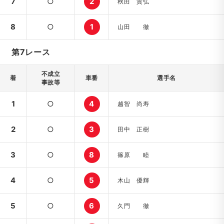
7
○
2
秋田 貴弘
8
○
1
山田 徹
第7レース
不成立
着
車番
選手名
事故等
1
○
4
越智 尚寿
2
○
3
田中 正樹
3
○
8
篠原 睦
4
○
5
木山 優輝
5
○
6
久門 徹