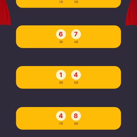
1R
2R
6
7
3R
4R
1
4
5R
6R
4
8
7R
8R