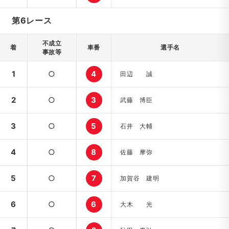
第6レース
不成立
着
車番
選手名
事故等
1
○
4
田辺 誠
2
○
3
武藤 博臣
3
○
5
石井 大輔
4
○
8
佐藤 摩弥
5
○
7
加賀谷 建明
6
○
6
大木 光