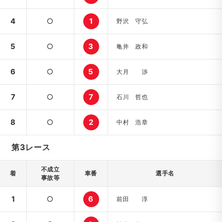
4
○
1
野沢 守弘
5
○
3
亀井 政和
6
○
5
大月 渉
7
○
7
石川 哲也
8
○
2
中村 浩章
第3レース
不成立
着
車番
選手名
事故等
1
○
6
前田 淳