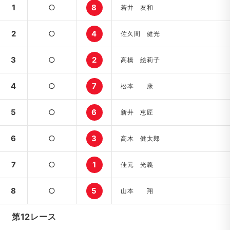
1
○
8
若井 友和
2
○
4
佐久間 健光
3
○
2
高橋 絵莉子
4
○
7
松本 康
5
○
6
新井 恵匠
6
○
3
高木 健太郎
7
○
1
佳元 光義
8
○
5
山本 翔
第12レース