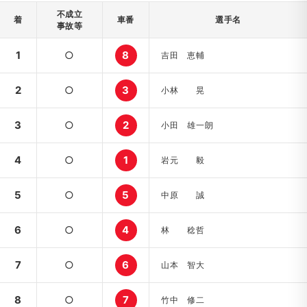
不成立
着
車番
選手名
事故等
1
○
8
吉田 恵輔
2
○
3
小林 晃
3
○
2
小田 雄一朗
4
○
1
岩元 毅
5
○
5
中原 誠
6
○
4
林 稔哲
7
○
6
山本 智大
8
○
7
竹中 修二