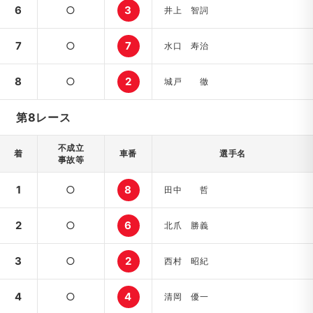
6
○
3
井上 智詞
7
○
7
水口 寿治
8
○
2
城戸 徹
第8レース
不成立
着
車番
選手名
事故等
1
○
8
田中 哲
2
○
6
北爪 勝義
3
○
2
西村 昭紀
4
○
4
清岡 優一