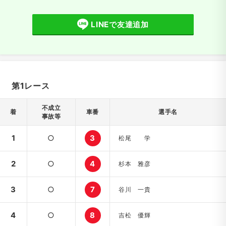
LINEで友達追加
第1レース
不成立
着
車番
選手名
事故等
1
○
3
松尾 学
2
○
4
杉本 雅彦
3
○
7
谷川 一貴
4
○
8
吉松 優輝