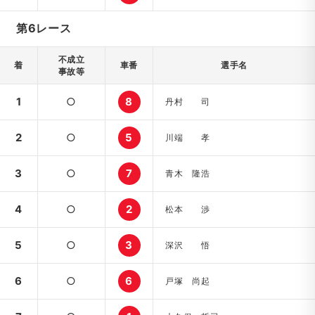
第6レース
不成立
着
車番
選手名
事故等
1
○
8
丹村 司
2
○
5
川端 孝
3
○
7
青木 隆浩
4
○
2
松本 渉
5
○
3
深沢 悟
6
○
6
戸塚 尚起