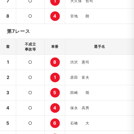
7
○
1
大久保 哲司
8
○
4
宮地 朗
第7レース
不成立
着
車番
選手名
事故等
1
○
8
渋沢 憲司
2
○
1
原田 富夫
3
○
5
田崎 萌
4
○
4
保永 高男
5
○
6
石橋 大