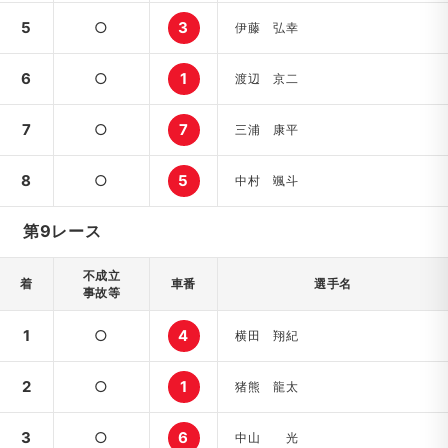
5
○
3
伊藤 弘幸
6
○
1
渡辺 京二
7
○
7
三浦 康平
8
○
5
中村 颯斗
第9レース
不成立
着
車番
選手名
事故等
1
○
4
横田 翔紀
2
○
1
猪熊 龍太
3
○
6
中山 光