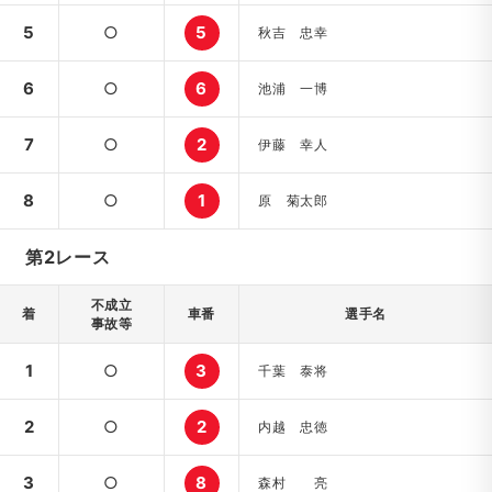
5
○
5
秋吉 忠幸
6
○
6
池浦 一博
7
○
2
伊藤 幸人
8
○
1
原 菊太郎
第2レース
不成立
着
車番
選手名
事故等
1
○
3
千葉 泰将
2
○
2
内越 忠徳
3
○
8
森村 亮