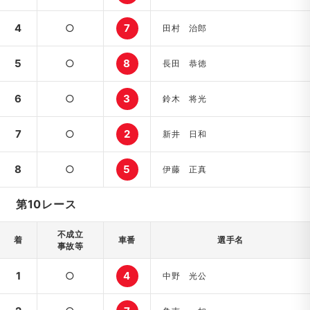
4
○
7
田村 治郎
5
○
8
長田 恭徳
6
○
3
鈴木 将光
7
○
2
新井 日和
8
○
5
伊藤 正真
第10レース
不成立
着
車番
選手名
事故等
1
○
4
中野 光公