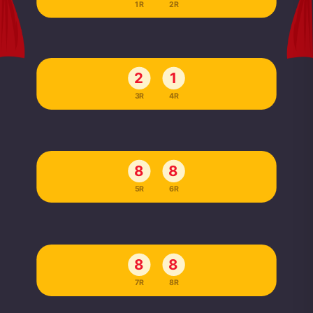
1R
2R
2
1
3R
4R
8
8
5R
6R
8
8
7R
8R