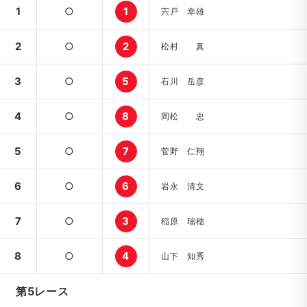
1
○
1
宍戸 幸雄
2
○
2
松村 真
3
○
5
石川 岳彦
4
○
8
岡松 忠
5
○
7
菅野 仁翔
6
○
6
岩永 清文
7
○
3
稲原 瑞穂
8
○
4
山下 知秀
第5レース