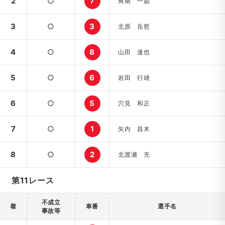
2
○
7
角南 一如
3
○
3
北原 岳哲
4
○
8
山田 達也
5
○
6
岩田 行雄
6
○
5
穴見 和正
7
○
1
矢内 昌木
8
○
2
北渡瀬 充
第11レース
不成立
着
車番
選手名
事故等