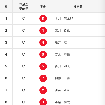
不成立
着
車番
選手名
事故等
1
○
8
早川 清太郎
2
○
1
荒川 哲也
3
○
4
緒方 浩一
4
○
6
吉原 恭佑
5
○
5
掛川 和人
6
○
7
岡部 聡
7
○
2
伊藤 正司
8
○
3
小栗 勝太