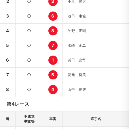
2
○
3
小里 健太
3
○
6
池田 康範
4
○
8
矢野 正剛
5
○
7
水崎 正二
6
○
1
浜田 忠司
7
○
5
花元 初美
8
○
4
山中 充智
第4レース
不成立
着
車番
選手名
事故等