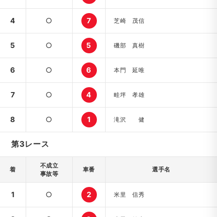
4
○
7
芝崎 茂信
5
○
5
磯部 真樹
6
○
6
本門 延唯
7
○
4
畦坪 孝雄
8
○
1
滝沢 健
第3レース
不成立
着
車番
選手名
事故等
1
○
2
米里 信秀