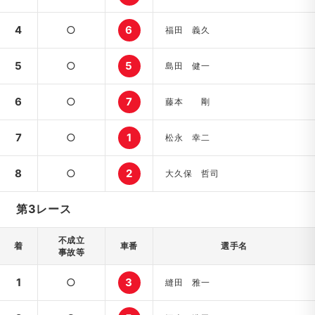
4
○
6
福田 義久
5
○
5
島田 健一
6
○
7
藤本 剛
7
○
1
松永 幸二
8
○
2
大久保 哲司
第3レース
不成立
着
車番
選手名
事故等
1
○
3
縫田 雅一