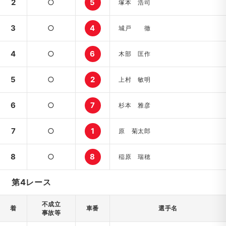
2
○
5
塚本 浩司
3
○
4
城戸 徹
4
○
6
木部 匡作
5
○
2
上村 敏明
6
○
7
杉本 雅彦
7
○
1
原 菊太郎
8
○
8
稲原 瑞穂
第4レース
不成立
着
車番
選手名
事故等