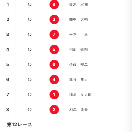
1
○
8
鈴木 宏和
2
○
3
間中 大輔
3
○
7
松本 康
4
○
5
別府 敬剛
5
○
6
佐藤 裕二
6
○
4
森谷 隼人
7
○
1
稲原 良太郎
8
○
2
相馬 康夫
第12レース