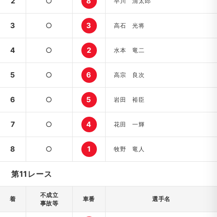
2
○
8
早川 清太郎
3
○
3
高石 光将
4
○
2
水本 竜二
5
○
6
高宗 良次
6
○
5
岩田 裕臣
7
○
4
花田 一輝
8
○
1
牧野 竜人
第11レース
不成立
着
車番
選手名
事故等