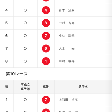
4
○
4
青木 治親
5
○
8
中村 杏亮
6
○
7
小林 瑞季
7
○
6
大木 光
8
○
1
中村 颯斗
第10レース
不成立
着
車番
選手名
事故等
1
○
7
上和田 拓海