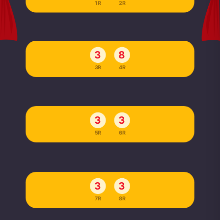
1R
2R
3
8
3R
4R
3
3
5R
6R
3
3
7R
8R