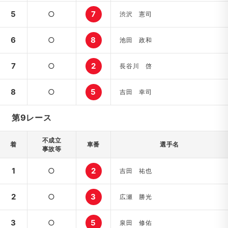
5
○
7
渋沢 憲司
6
○
8
池田 政和
7
○
2
長谷川 啓
8
○
5
吉田 幸司
第9レース
不成立
着
車番
選手名
事故等
1
○
2
吉田 祐也
2
○
3
広瀬 勝光
3
○
5
泉田 修佑