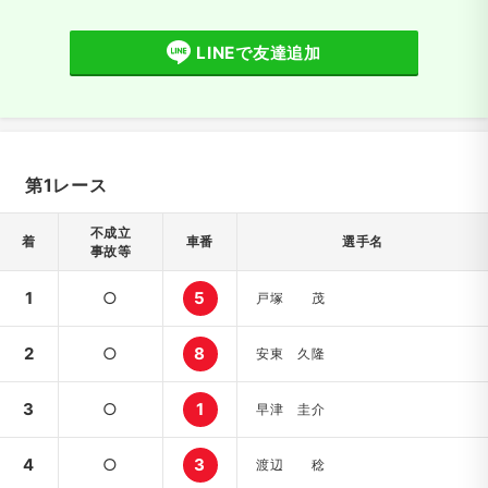
LINEで友達追加
第1レース
不成立
着
車番
選手名
事故等
1
○
5
戸塚 茂
2
○
8
安東 久隆
3
○
1
早津 圭介
4
○
3
渡辺 稔