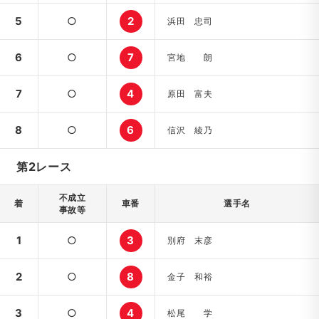
5
○
2
浜田 忠司
6
○
7
宮地 朗
7
○
4
原田 富夫
8
○
6
信沢 綾乃
第2レース
不成立
着
車番
選手名
事故等
1
○
3
別府 末彦
2
○
8
金子 和裕
3
○
4
松尾 学