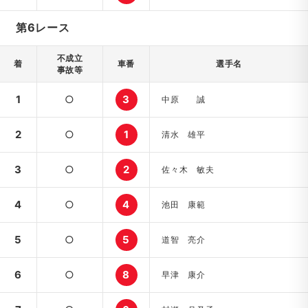
第6レース
不成立
着
車番
選手名
事故等
1
○
3
中原 誠
2
○
1
清水 雄平
3
○
2
佐々木 敏夫
4
○
4
池田 康範
5
○
5
道智 亮介
6
○
8
早津 康介