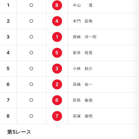
1
○
8
中山 透
2
○
4
本門 延唯
3
○
1
西崎 洋一郎
4
○
5
新井 裕貴
5
○
3
小林 頼介
6
○
2
高橋 祐一
7
○
6
田島 敏徳
8
○
7
高塚 義明
第5レース