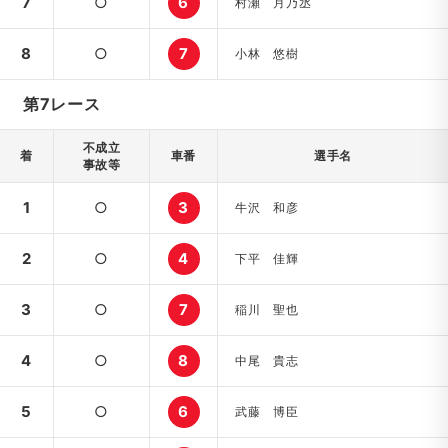
7
○
6
村瀬 月乃丞
8
○
7
小林 悠樹
第7レース
不成立
着
車番
選手名
事故等
1
○
3
牛沢 和彦
2
○
4
下平 佳輝
3
○
7
稲川 聖也
4
○
8
中尾 貴志
5
○
6
武藤 博臣