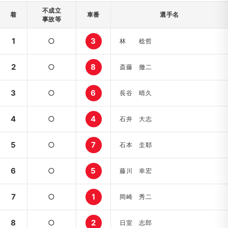
不成立
着
車番
選手名
事故等
1
○
3
林 稔哲
2
○
8
斎藤 撤二
3
○
6
長谷 晴久
4
○
4
石井 大志
5
○
7
石本 圭耶
6
○
5
藤川 幸宏
7
○
1
岡崎 秀二
8
○
2
日室 志郎