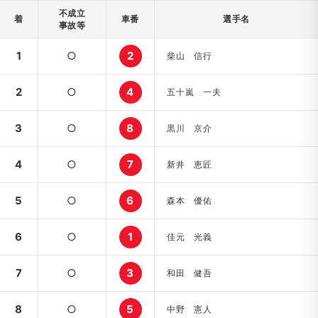
不成立
着
車番
選手名
事故等
1
○
2
柴山 信行
2
○
4
五十嵐 一夫
3
○
8
黒川 京介
4
○
7
新井 恵匠
5
○
6
森本 優佑
6
○
1
佳元 光義
7
○
3
和田 健吾
8
○
5
中野 憲人