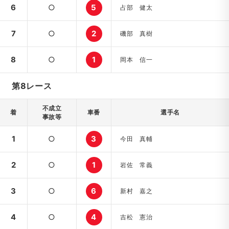
6
○
5
占部 健太
7
○
2
磯部 真樹
8
○
1
岡本 信一
第8レース
不成立
着
車番
選手名
事故等
1
○
3
今田 真輔
2
○
1
岩佐 常義
3
○
6
新村 嘉之
4
○
4
吉松 憲治