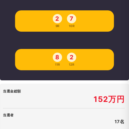
2
7
9R
10R
8
2
11R
12R
当選金総額
152万円
当選者
17名