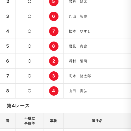
2
○
5
岩科 鮮太
3
○
6
丸山 智史
4
○
7
松本 やすし
5
○
8
岩見 貴史
6
○
2
満村 陽司
7
○
3
高木 健太郎
8
○
4
山田 真弘
第4レース
不成立
着
車番
選手名
事故等