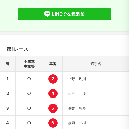
LINEで友達追加
第1レース
不成立
着
車番
選手名
事故等
1
○
2
中野 政則
2
○
4
五所 淳
3
○
5
越智 尚寿
4
○
6
藤岡 一樹