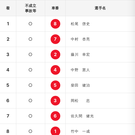
不成立
着
車番
選手名
事故等
1
○
8
松尾 啓史
2
○
7
中村 杏亮
3
○
2
藤川 幸宏
4
○
4
中野 憲人
5
○
5
柴田 健治
6
○
3
岡松 忠
7
○
6
佐久間 健光
8
○
1
竹中 一成