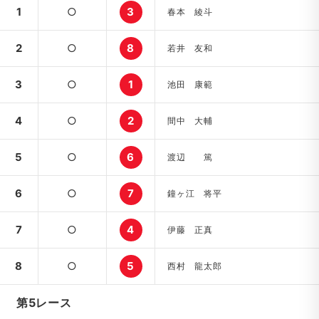
1
○
3
春本 綾斗
2
○
8
若井 友和
3
○
1
池田 康範
4
○
2
間中 大輔
5
○
6
渡辺 篤
6
○
7
鐘ヶ江 将平
7
○
4
伊藤 正真
8
○
5
西村 龍太郎
第5レース