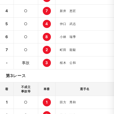
4
○
7
新井 恵匠
5
○
4
仲口 武志
6
○
8
小林 瑞季
7
○
2
町田 龍駿
-
事故
3
桜木 公和
第3レース
不成立
着
車番
選手名
事故等
1
○
1
田方 秀和