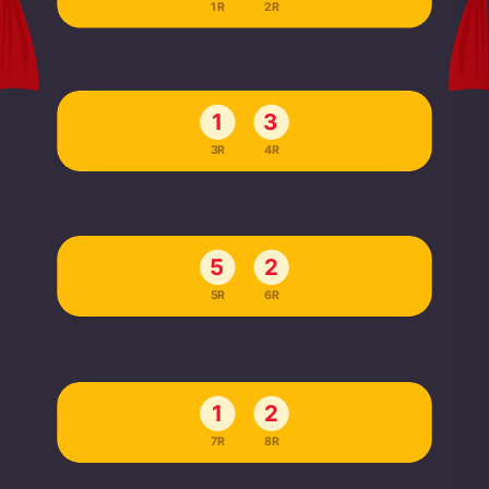
1R
2R
1
3
3R
4R
5
2
5R
6R
1
2
7R
8R