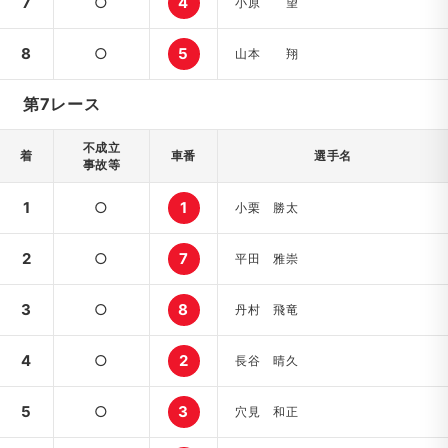
7
○
4
小原 望
8
○
5
山本 翔
第7レース
不成立
着
車番
選手名
事故等
1
○
1
小栗 勝太
2
○
7
平田 雅崇
3
○
8
丹村 飛竜
4
○
2
長谷 晴久
5
○
3
穴見 和正