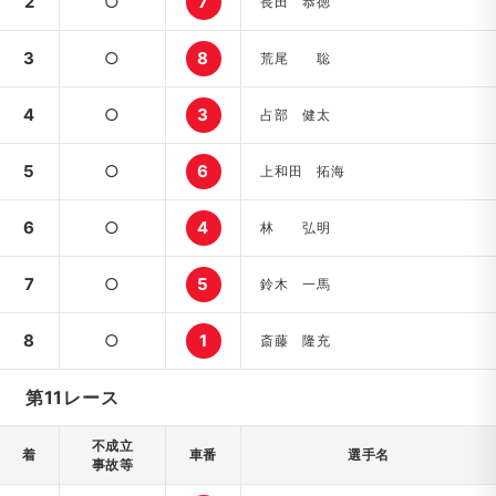
2
○
7
長田 恭徳
3
○
8
荒尾 聡
4
○
3
占部 健太
5
○
6
上和田 拓海
6
○
4
林 弘明
7
○
5
鈴木 一馬
8
○
1
斎藤 隆充
第11レース
不成立
着
車番
選手名
事故等