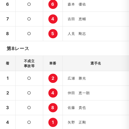
6
○
6
森本 優佑
7
○
4
吉田 恵輔
8
○
5
人見 剛志
第8レース
不成立
着
車番
選手名
事故等
1
○
2
広瀬 勝光
2
○
4
仲田 恵一朗
3
○
8
佐藤 貴也
4
○
1
矢野 正剛