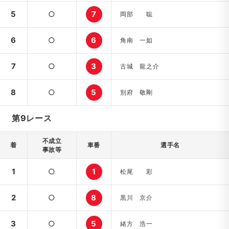
5
○
7
岡部 聡
6
○
6
角南 一如
7
○
3
古城 龍之介
8
○
5
別府 敬剛
第9レース
不成立
着
車番
選手名
事故等
1
○
1
松尾 彩
2
○
8
黒川 京介
3
○
5
緒方 浩一