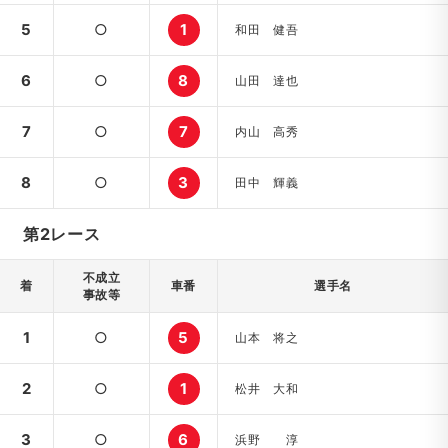
5
○
1
和田 健吾
6
○
8
山田 達也
7
○
7
内山 高秀
8
○
3
田中 輝義
第2レース
不成立
着
車番
選手名
事故等
1
○
5
山本 将之
2
○
1
松井 大和
3
○
6
浜野 淳