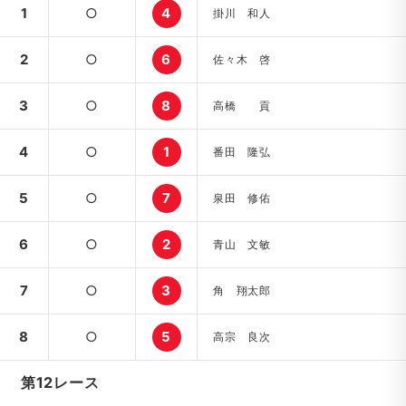
1
○
4
掛川 和人
2
○
6
佐々木 啓
3
○
8
高橋 貢
4
○
1
番田 隆弘
5
○
7
泉田 修佑
6
○
2
青山 文敏
7
○
3
角 翔太郎
8
○
5
高宗 良次
第12レース