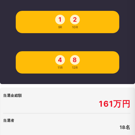
1
2
9R
10R
4
8
11R
12R
当選金総額
161万円
当選者
18名