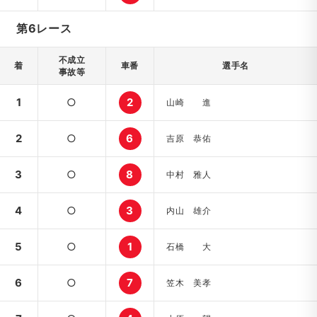
第6レース
不成立
着
車番
選手名
事故等
1
○
2
山崎 進
2
○
6
吉原 恭佑
3
○
8
中村 雅人
4
○
3
内山 雄介
5
○
1
石橋 大
6
○
7
笠木 美孝