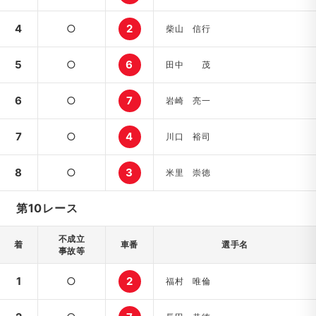
4
○
2
柴山 信行
5
○
6
田中 茂
6
○
7
岩崎 亮一
7
○
4
川口 裕司
8
○
3
米里 崇徳
第10レース
不成立
着
車番
選手名
事故等
1
○
2
福村 唯倫