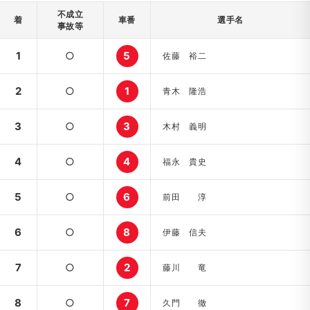
不成立
着
車番
選手名
事故等
1
○
5
佐藤 裕二
2
○
1
青木 隆浩
3
○
3
木村 義明
4
○
4
福永 貴史
5
○
6
前田 淳
6
○
8
伊藤 信夫
7
○
2
藤川 竜
8
○
7
久門 徹