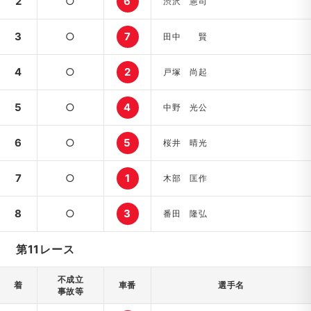
2
○
6
渋沢 憲司
3
○
7
田中 賢
4
○
2
戸塚 尚起
5
○
4
中野 光公
6
○
5
桜井 晴光
7
○
1
木部 匡作
8
○
3
番田 隆弘
第11レース
不成立
着
車番
選手名
事故等