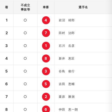
不成立
着
車番
選手名
事故等
1
○
4
岩沼 靖郎
2
○
7
田村 治郎
3
○
1
石川 岳彦
4
○
8
新井 恵匠
5
○
3
谷島 俊行
6
○
5
吉田 恵輔
7
○
2
栗原 勝測
8
○
6
仲田 恵一朗