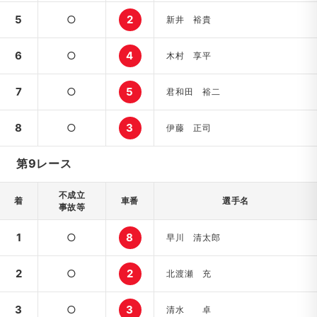
5
○
2
新井 裕貴
6
○
4
木村 享平
7
○
5
君和田 裕二
8
○
3
伊藤 正司
第9レース
不成立
着
車番
選手名
事故等
1
○
8
早川 清太郎
2
○
2
北渡瀬 充
3
○
3
清水 卓