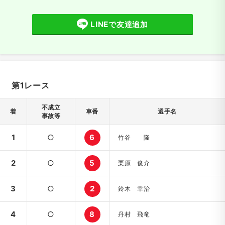
LINEで友達追加
第1レース
不成立
着
車番
選手名
事故等
1
○
6
竹谷 隆
2
○
5
栗原 俊介
3
○
2
鈴木 幸治
4
○
8
丹村 飛竜