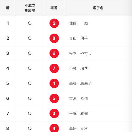
不成立
着
車番
選手名
事故等
1
○
2
佐藤 励
2
○
8
青山 周平
3
○
6
松本 やすし
4
○
7
小林 瑞季
5
○
1
高橋 絵莉子
6
○
5
吉原 恭佑
7
○
3
平塚 雅樹
8
○
4
高宗 良次