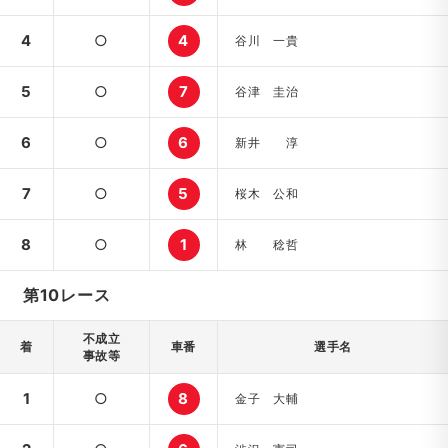
4
○
4
谷川 一貴
5
○
7
谷津 圭治
6
○
6
新井 淳
7
○
5
桜木 公和
8
○
1
林 稔哲
第10レース
不成立
着
車番
選手名
事故等
1
○
8
金子 大輔