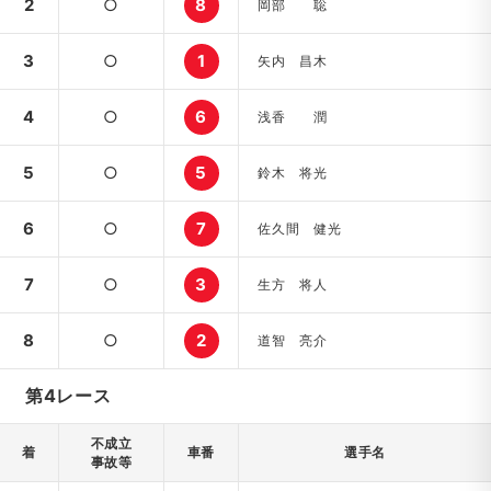
2
○
8
岡部 聡
3
○
1
矢内 昌木
4
○
6
浅香 潤
5
○
5
鈴木 将光
6
○
7
佐久間 健光
7
○
3
生方 将人
8
○
2
道智 亮介
第4レース
不成立
着
車番
選手名
事故等