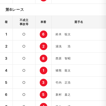
第6レース
不成立
着
車番
選手名
事故等
1
○
6
鈴木 聡太
2
○
2
湯浅 浩
3
○
8
西原 智昭
4
○
1
猪熊 龍太
5
○
3
竹内 正浩
6
○
5
新村 嘉之