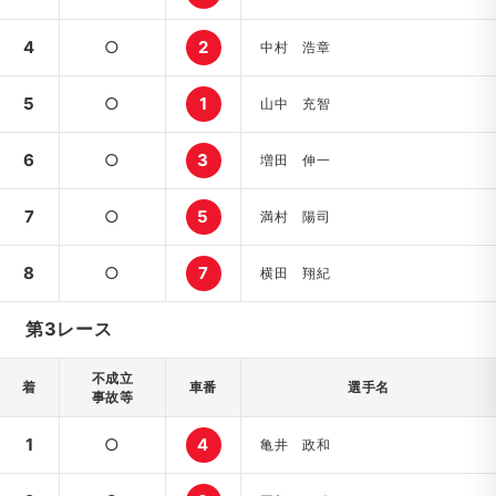
4
○
2
中村 浩章
5
○
1
山中 充智
6
○
3
増田 伸一
7
○
5
満村 陽司
8
○
7
横田 翔紀
第3レース
不成立
着
車番
選手名
事故等
1
○
4
亀井 政和