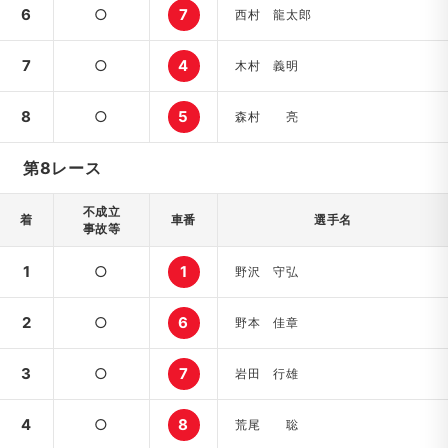
6
○
7
西村 龍太郎
7
○
4
木村 義明
8
○
5
森村 亮
第8レース
不成立
着
車番
選手名
事故等
1
○
1
野沢 守弘
2
○
6
野本 佳章
3
○
7
岩田 行雄
4
○
8
荒尾 聡