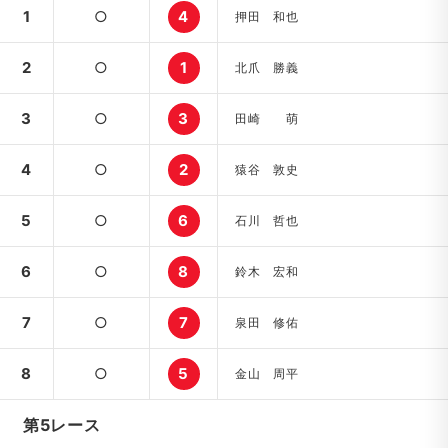
1
○
4
押田 和也
2
○
1
北爪 勝義
3
○
3
田崎 萌
4
○
2
猿谷 敦史
5
○
6
石川 哲也
6
○
8
鈴木 宏和
7
○
7
泉田 修佑
8
○
5
金山 周平
第5レース