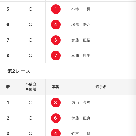
5
○
1
小林 晃
6
○
4
塚越 浩之
7
○
3
斎藤 正悟
8
○
7
三浦 康平
第2レース
不成立
着
車番
選手名
事故等
1
○
8
内山 高秀
2
○
6
伊藤 正真
3
○
4
竹本 修