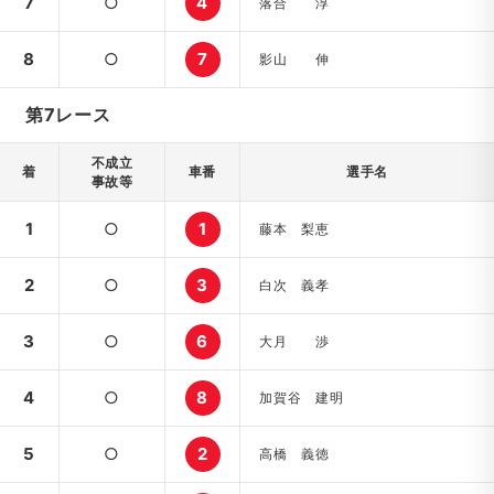
7
○
4
落合 淳
8
○
7
影山 伸
第7レース
不成立
着
車番
選手名
事故等
1
○
1
藤本 梨恵
2
○
3
白次 義孝
3
○
6
大月 渉
4
○
8
加賀谷 建明
5
○
2
高橋 義徳