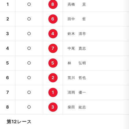
1
○
8
高橋 貢
2
○
6
田中 哲
3
○
4
鈴木 清市
4
○
7
中尾 貴志
5
○
5
林 弘明
6
○
2
荒川 哲也
7
○
1
清岡 優一
8
○
3
柴田 紘志
第12レース