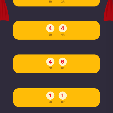
1R
2R
4
4
3R
4R
4
6
5R
6R
1
1
7R
8R