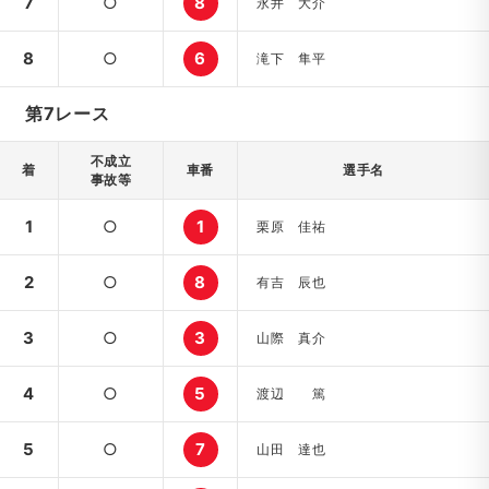
7
○
8
永井 大介
8
○
6
滝下 隼平
第7レース
不成立
着
車番
選手名
事故等
1
○
1
栗原 佳祐
2
○
8
有吉 辰也
3
○
3
山際 真介
4
○
5
渡辺 篤
5
○
7
山田 達也