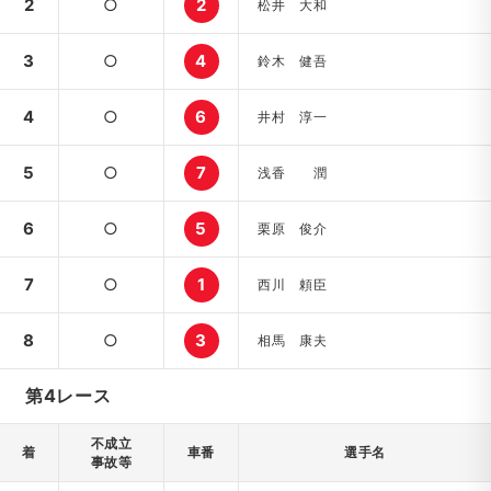
2
○
2
松井 大和
3
○
4
鈴木 健吾
4
○
6
井村 淳一
5
○
7
浅香 潤
6
○
5
栗原 俊介
7
○
1
西川 頼臣
8
○
3
相馬 康夫
第4レース
不成立
着
車番
選手名
事故等