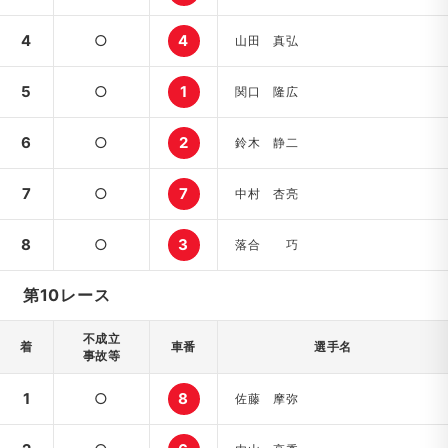
4
○
4
山田 真弘
5
○
1
関口 隆広
6
○
2
鈴木 静二
7
○
7
中村 杏亮
8
○
3
落合 巧
第10レース
不成立
着
車番
選手名
事故等
1
○
8
佐藤 摩弥