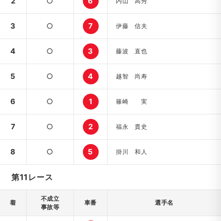
2
○
6
内山 高秀
3
○
7
伊藤 信夫
4
○
3
藤波 直也
5
○
4
越智 尚寿
6
○
1
篠崎 実
7
○
2
福永 貴史
8
○
5
掛川 和人
第11レース
不成立
着
車番
選手名
事故等