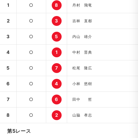
1
○
8
丹村 飛竜
2
○
3
吉林 直都
3
○
5
内山 雄介
4
○
1
中村 晋典
5
○
7
松尾 隆広
6
○
4
小林 悠樹
7
○
6
田中 哲
8
○
2
山脇 孝志
第5レース