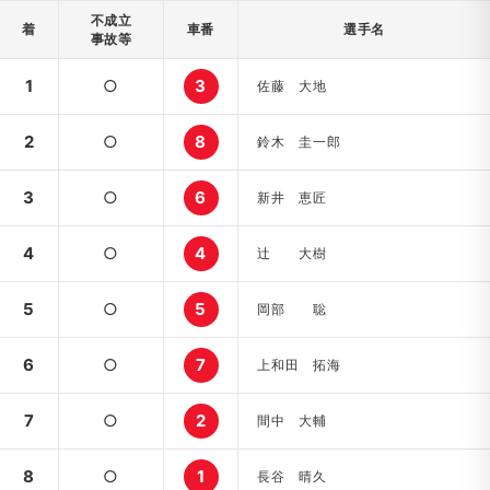
不成立
着
車番
選手名
事故等
1
○
3
佐藤 大地
2
○
8
鈴木 圭一郎
3
○
6
新井 恵匠
4
○
4
辻 大樹
5
○
5
岡部 聡
6
○
7
上和田 拓海
7
○
2
間中 大輔
8
○
1
長谷 晴久