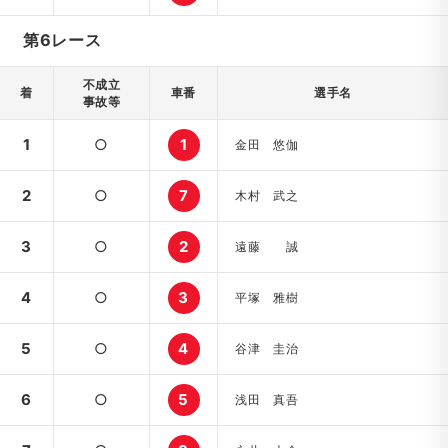
第6レース
不成立
着
車番
選手名
事故等
1
○
1
金田 悠伽
2
○
7
木村 武之
3
○
2
遠藤 誠
4
○
3
平塚 雅樹
5
○
4
谷津 圭治
6
○
5
浅田 真吾