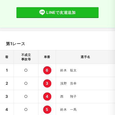
LINEで友達追加
第1レース
不成立
着
車番
選手名
事故等
1
○
6
鈴木 聡太
2
○
3
浅野 浩幸
3
○
4
西 翔子
4
○
5
鈴木 一馬