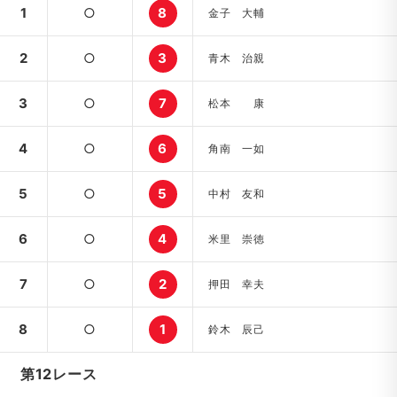
1
○
8
金子 大輔
2
○
3
青木 治親
3
○
7
松本 康
4
○
6
角南 一如
5
○
5
中村 友和
6
○
4
米里 崇徳
7
○
2
押田 幸夫
8
○
1
鈴木 辰己
第12レース