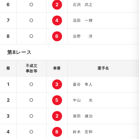
6
○
2
石貝 武之
7
○
4
花田 一輝
8
○
6
浜野 淳
第8レース
不成立
着
車番
選手名
事故等
1
○
3
森谷 隼人
2
○
5
中山 光
3
○
2
柴田 健治
4
○
8
鈴木 宏和