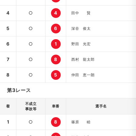
4
○
4
田中 賢
5
○
6
深谷 俊太
6
○
1
野田 光宏
7
○
8
西村 龍太郎
8
○
5
仲田 恵一朗
第3レース
不成立
着
車番
選手名
事故等
1
○
8
篠原 睦