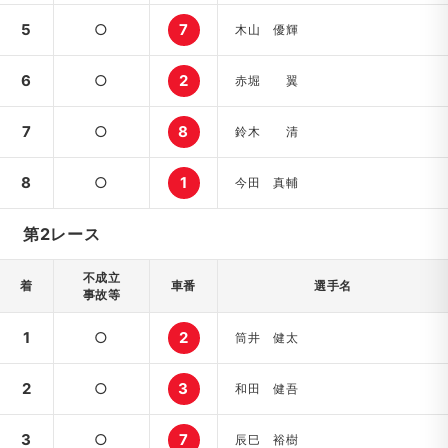
5
○
7
木山 優輝
6
○
2
赤堀 翼
7
○
8
鈴木 清
8
○
1
今田 真輔
第2レース
不成立
着
車番
選手名
事故等
1
○
2
筒井 健太
2
○
3
和田 健吾
3
○
7
辰巳 裕樹