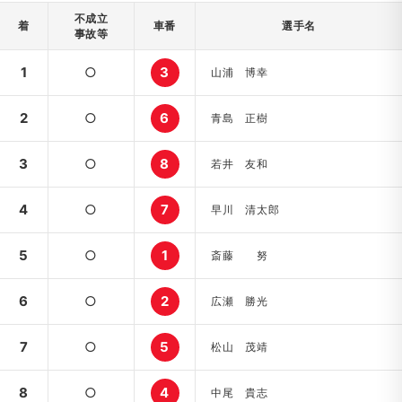
不成立
着
車番
選手名
事故等
1
○
3
山浦 博幸
2
○
6
青島 正樹
3
○
8
若井 友和
4
○
7
早川 清太郎
5
○
1
斎藤 努
6
○
2
広瀬 勝光
7
○
5
松山 茂靖
8
○
4
中尾 貴志