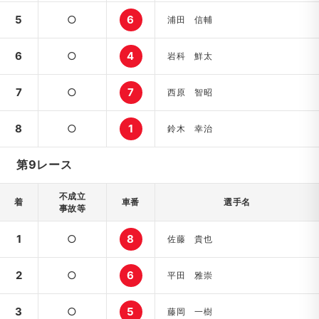
5
○
6
浦田 信輔
6
○
4
岩科 鮮太
7
○
7
西原 智昭
8
○
1
鈴木 幸治
第9レース
不成立
着
車番
選手名
事故等
1
○
8
佐藤 貴也
2
○
6
平田 雅崇
3
○
5
藤岡 一樹