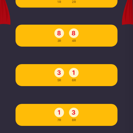
1R
2R
8
8
3R
4R
3
1
5R
6R
1
3
7R
8R