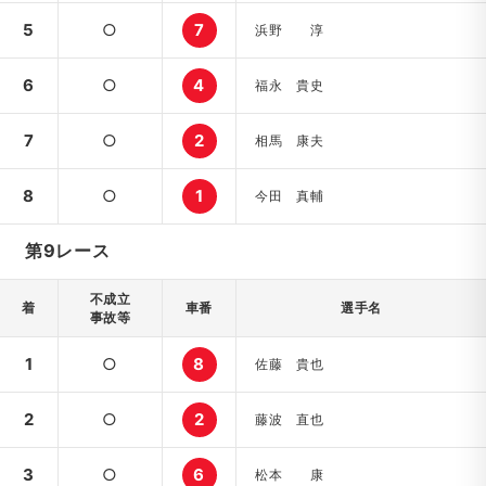
5
○
7
浜野 淳
6
○
4
福永 貴史
7
○
2
相馬 康夫
8
○
1
今田 真輔
第9レース
不成立
着
車番
選手名
事故等
1
○
8
佐藤 貴也
2
○
2
藤波 直也
3
○
6
松本 康