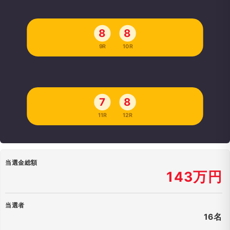
8
8
9R
10R
7
8
11R
12R
当選金総額
143万円
当選者
16名