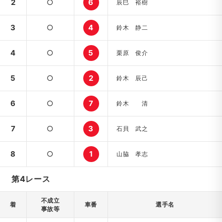
2
○
6
辰巳 裕樹
3
○
4
鈴木 静二
4
○
5
栗原 俊介
5
○
2
鈴木 辰己
6
○
7
鈴木 清
7
○
3
石貝 武之
8
○
1
山脇 孝志
第4レース
不成立
着
車番
選手名
事故等