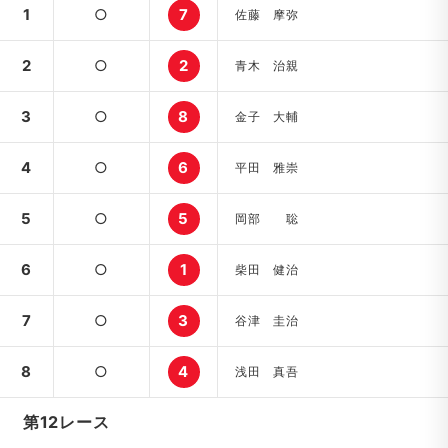
1
○
7
佐藤 摩弥
2
○
2
青木 治親
3
○
8
金子 大輔
4
○
6
平田 雅崇
5
○
5
岡部 聡
6
○
1
柴田 健治
7
○
3
谷津 圭治
8
○
4
浅田 真吾
第12レース