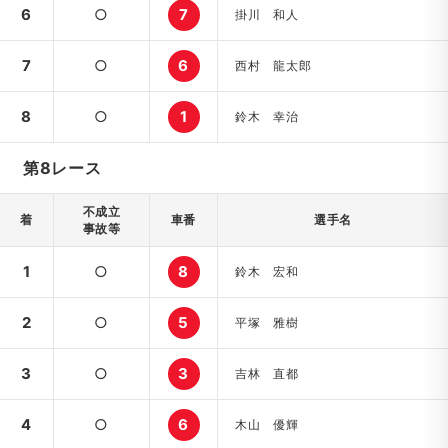
6
○
7
掛川 和人
7
○
6
西村 龍太郎
8
○
1
鈴木 幸治
第8レース
不成立
着
車番
選手名
事故等
1
○
8
鈴木 宏和
2
○
5
平塚 雅樹
3
○
3
吉林 直都
4
○
6
木山 優輝