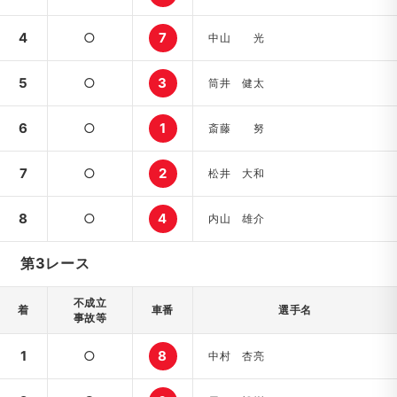
4
○
7
中山 光
5
○
3
筒井 健太
6
○
1
斎藤 努
7
○
2
松井 大和
8
○
4
内山 雄介
第3レース
不成立
着
車番
選手名
事故等
1
○
8
中村 杏亮