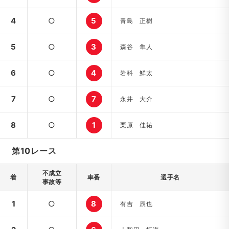
4
○
5
青島 正樹
5
○
3
森谷 隼人
6
○
4
岩科 鮮太
7
○
7
永井 大介
8
○
1
栗原 佳祐
第10レース
不成立
着
車番
選手名
事故等
1
○
8
有吉 辰也