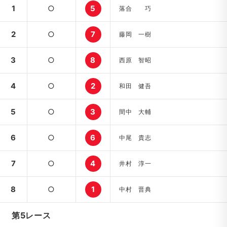
1
○
5
落合 巧
2
○
7
藤岡 一樹
3
○
8
西原 智昭
4
○
2
和田 健吾
5
○
3
間中 大輔
6
○
6
中尾 貴志
7
○
4
井村 淳一
8
○
1
中村 晋典
第5レース