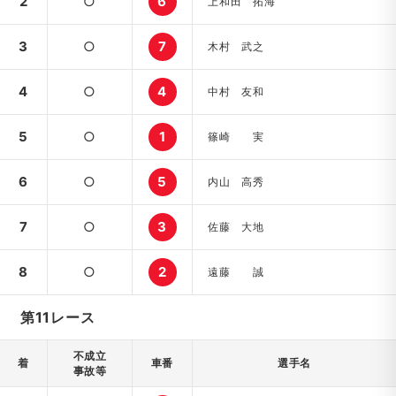
2
○
6
上和田 拓海
3
○
7
木村 武之
4
○
4
中村 友和
5
○
1
篠崎 実
6
○
5
内山 高秀
7
○
3
佐藤 大地
8
○
2
遠藤 誠
第11レース
不成立
着
車番
選手名
事故等