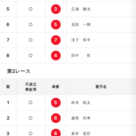
5
○
3
広瀬 勝光
6
○
5
花田 一輝
7
○
7
滝下 隼平
8
○
4
田中 哲
第2レース
不成立
着
車番
選手名
事故等
1
○
5
鈴木 聡太
2
○
6
越智 尚寿
3
○
8
新井 恵匠