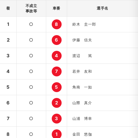
不成立
着
車番
選手名
事故等
1
○
8
鈴木 圭一郎
2
○
6
伊藤 信夫
3
○
4
渡辺 篤
4
○
7
若井 友和
5
○
5
角南 一如
6
○
2
山際 真介
7
○
3
山浦 博幸
8
○
1
金田 悠伽