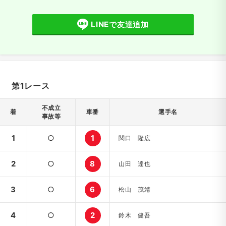
LINEで友達追加
第1レース
不成立
着
車番
選手名
事故等
1
○
1
関口 隆広
2
○
8
山田 達也
3
○
6
松山 茂靖
4
○
2
鈴木 健吾