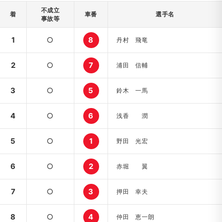
不成立
着
車番
選手名
事故等
1
○
8
丹村 飛竜
2
○
7
浦田 信輔
3
○
5
鈴木 一馬
4
○
6
浅香 潤
5
○
1
野田 光宏
6
○
2
赤堀 翼
7
○
3
押田 幸夫
8
○
4
仲田 恵一朗