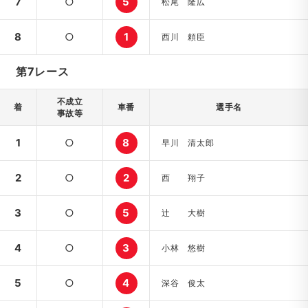
7
○
5
松尾 隆広
8
○
1
西川 頼臣
第7レース
不成立
着
車番
選手名
事故等
1
○
8
早川 清太郎
2
○
2
西 翔子
3
○
5
辻 大樹
4
○
3
小林 悠樹
5
○
4
深谷 俊太