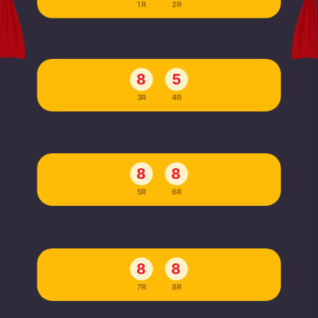
1R
2R
8
5
3R
4R
8
8
5R
6R
8
8
7R
8R