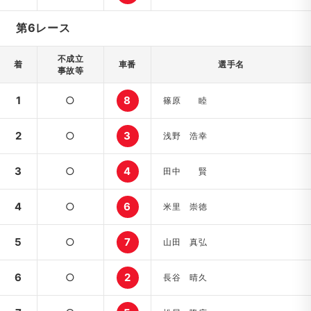
第6レース
不成立
着
車番
選手名
事故等
1
○
8
篠原 睦
2
○
3
浅野 浩幸
3
○
4
田中 賢
4
○
6
米里 崇徳
5
○
7
山田 真弘
6
○
2
長谷 晴久