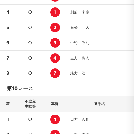
4
○
1
別府 末彦
5
○
2
石橋 大
6
○
5
中野 政則
7
○
4
生方 将人
8
○
7
緒方 浩一
第10レース
不成立
着
車番
選手名
事故等
1
○
4
田方 秀和