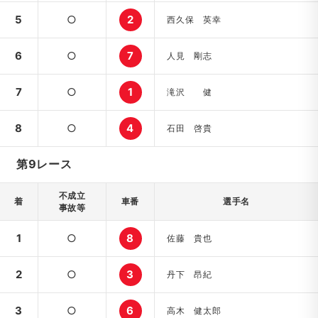
5
○
2
西久保 英幸
6
○
7
人見 剛志
7
○
1
滝沢 健
8
○
4
石田 啓貴
第9レース
不成立
着
車番
選手名
事故等
1
○
8
佐藤 貴也
2
○
3
丹下 昂紀
3
○
6
高木 健太郎