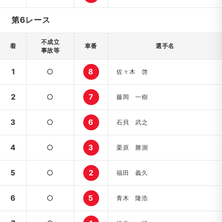
第6レース
不成立
着
車番
選手名
事故等
1
○
8
佐々木 啓
2
○
7
藤岡 一樹
3
○
6
石貝 武之
4
○
3
栗原 勝測
5
○
2
福田 義久
6
○
5
青木 隆浩