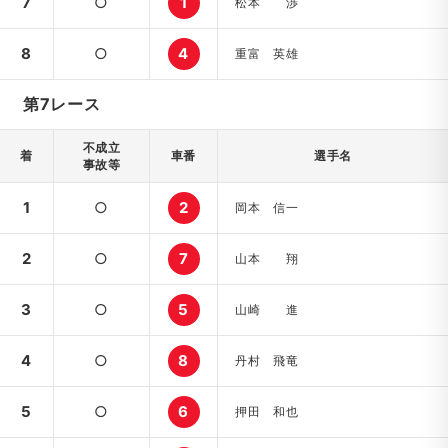
7
○
1
松本 渉
8
○
4
重富 英雄
第7レース
不成立
着
車番
選手名
事故等
1
○
2
岡本 信一
2
○
7
山本 翔
3
○
5
山崎 進
4
○
8
丹村 飛竜
5
○
6
押田 和也