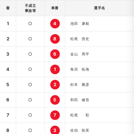
不成立
着
車番
選手名
事故等
1
○
4
池田 康範
2
○
8
松尾 啓史
3
○
6
金山 周平
4
○
1
角貝 拓海
5
○
2
杉本 雅彦
6
○
5
和田 健吾
7
○
7
松尾 彩
8
○
3
佐伯 拓実