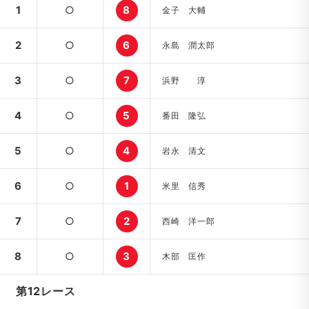
1
○
8
金子 大輔
2
○
6
永島 潤太郎
3
○
7
浜野 淳
4
○
5
番田 隆弘
5
○
4
岩永 清文
6
○
1
米里 信秀
7
○
2
西崎 洋一郎
8
○
3
木部 匡作
第12レース