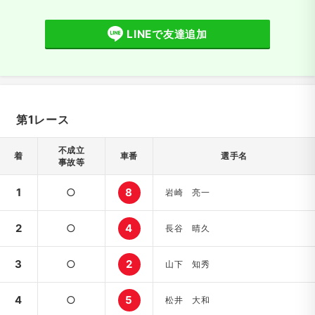
LINEで友達追加
第1レース
不成立
着
車番
選手名
事故等
1
○
8
岩崎 亮一
2
○
4
長谷 晴久
3
○
2
山下 知秀
4
○
5
松井 大和