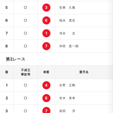
5
○
3
安東 久隆
6
○
6
福永 貴史
7
○
1
滝谷 圭
8
○
7
仲田 恵一朗
第2レース
不成立
着
車番
選手名
事故等
1
○
4
矢野 正剛
2
○
8
笠木 美孝
3
○
7
前田 淳