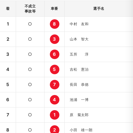
不成立
着
車番
選手名
事故等
1
○
8
中村 友和
2
○
3
山本 智大
3
○
6
五所 淳
4
○
5
吉松 憲治
5
○
7
長田 恭徳
6
○
4
池浦 一博
7
○
1
原 菊太郎
8
○
2
小田 雄一朗