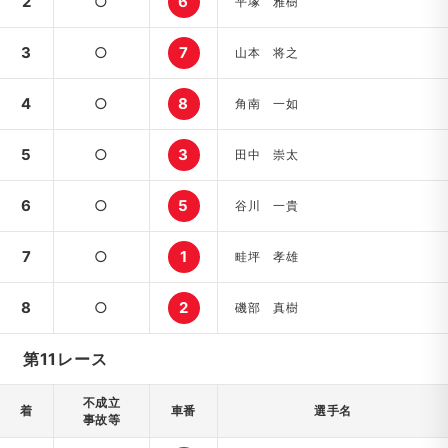
2
○
6
平塚 雅樹
3
○
7
山本 将之
4
○
8
角南 一如
5
○
3
田中 崇太
6
○
5
谷川 一貴
7
○
1
畦坪 孝雄
8
○
2
磯部 真樹
第11レース
不成立
着
車番
選手名
事故等