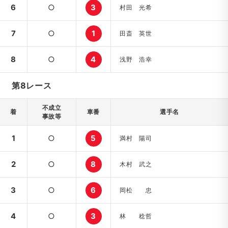
6
○
3
村田 光希
7
○
1
田斎 英世
8
○
4
浅野 浩幸
第8レース
不成立
着
車番
選手名
事故等
1
○
5
満村 陽司
2
○
8
木村 武之
3
○
6
岡松 忠
4
○
3
林 稔哲