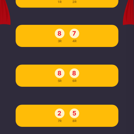
1R
2R
8
7
3R
4R
8
8
5R
6R
2
5
7R
8R