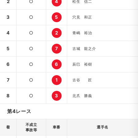
2
○
4
松生 信二
3
○
5
穴見 和正
4
○
2
青嶋 裕治
5
○
7
古城 龍之介
6
○
6
辰巳 裕樹
7
○
1
古谷 匠
8
○
3
北爪 勝義
第4レース
不成立
着
車番
選手名
事故等