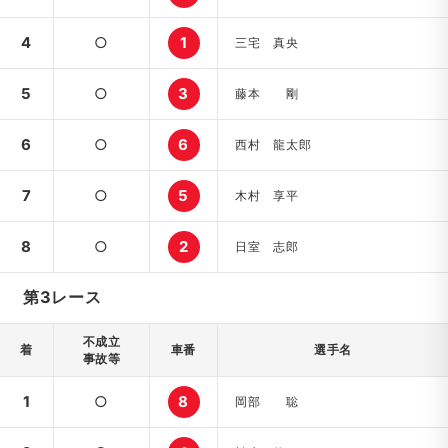
4
○
1
三宅 真央
5
○
3
藤本 剛
6
○
6
西村 龍太郎
7
○
5
木村 享平
8
○
2
日室 志郎
第3レース
不成立
着
車番
選手名
事故等
1
○
8
岡部 聡