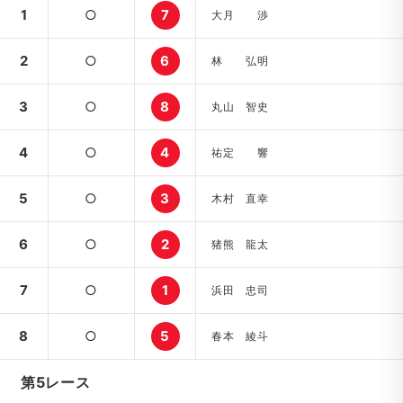
1
○
7
大月 渉
2
○
6
林 弘明
3
○
8
丸山 智史
4
○
4
祐定 響
5
○
3
木村 直幸
6
○
2
猪熊 龍太
7
○
1
浜田 忠司
8
○
5
春本 綾斗
第5レース