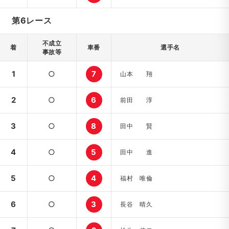
第6レース
不成立
着
車番
選手名
事故等
1
○
7
山本 翔
2
○
6
前田 淳
3
○
8
田中 賢
4
○
5
田中 進
5
○
4
福村 唯倫
6
○
3
長谷 晴久