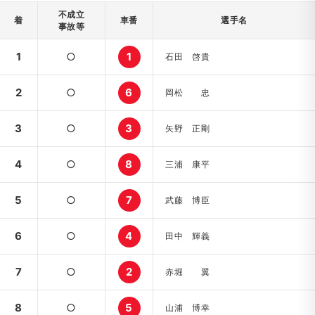
不成立
着
車番
選手名
事故等
1
○
1
石田 啓貴
2
○
6
岡松 忠
3
○
3
矢野 正剛
4
○
8
三浦 康平
5
○
7
武藤 博臣
6
○
4
田中 輝義
7
○
2
赤堀 翼
8
○
5
山浦 博幸