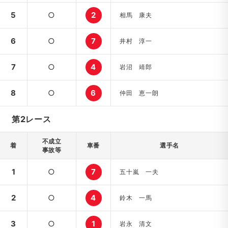
5
○
2
相馬 康夫
6
○
7
井村 淳一
7
○
4
岩沼 靖郎
8
○
6
仲田 恵一朗
第2レース
不成立
着
車番
選手名
事故等
1
○
7
五十嵐 一夫
2
○
4
鈴木 一馬
3
○
1
岩永 清文