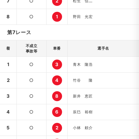
7
○
2
松生 信二
8
○
1
野田 光宏
第7レース
不成立
着
車番
選手名
事故等
1
○
3
青木 隆浩
2
○
4
竹谷 隆
3
○
8
新井 恵匠
4
○
6
辰巳 裕樹
5
○
2
小林 頼介