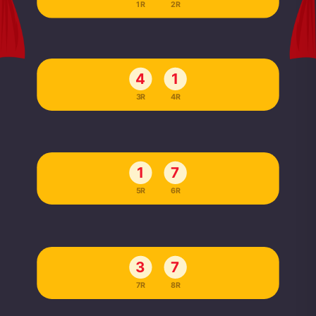
1R
2R
4
1
3R
4R
1
7
5R
6R
3
7
7R
8R