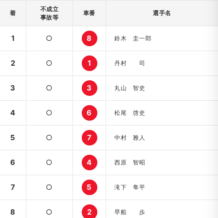
不成立
着
車番
選手名
事故等
1
○
8
鈴木 圭一郎
2
○
1
丹村 司
3
○
3
丸山 智史
4
○
6
松尾 啓史
5
○
7
中村 雅人
6
○
4
西原 智昭
7
○
5
滝下 隼平
8
○
2
早船 歩