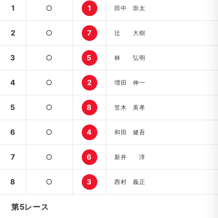
1
○
1
田中 崇太
2
○
7
辻 大樹
3
○
5
林 弘明
4
○
2
増田 伸一
5
○
8
笠木 美孝
6
○
4
和田 健吾
7
○
6
新井 淳
8
○
3
西村 義正
第5レース