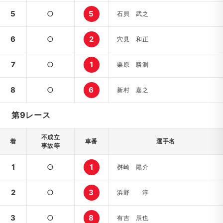
5
○
5
石貝 武之
6
○
2
穴見 和正
7
○
1
栗原 勝測
8
○
6
新村 嘉之
第9レース
不成立
着
車番
選手名
事故等
1
○
1
桝崎 陽介
2
○
3
浜野 淳
3
○
8
有吉 辰也