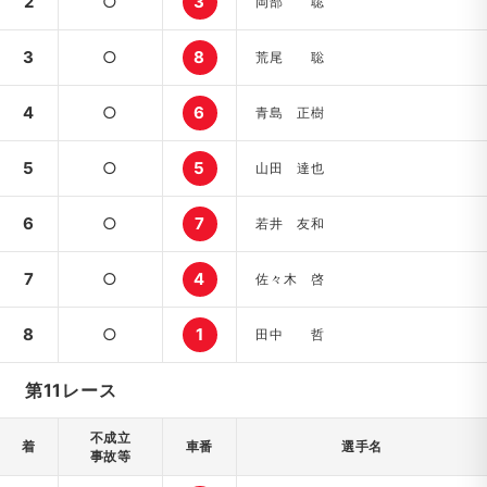
2
○
3
岡部 聡
3
○
8
荒尾 聡
4
○
6
青島 正樹
5
○
5
山田 達也
6
○
7
若井 友和
7
○
4
佐々木 啓
8
○
1
田中 哲
第11レース
不成立
着
車番
選手名
事故等