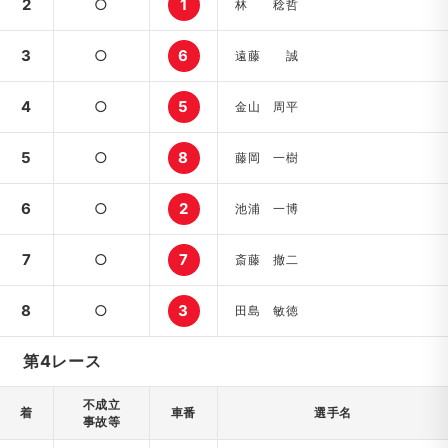
2
○
1
林 稔哲
3
○
6
遠藤 誠
4
○
5
金山 周平
5
○
8
藤岡 一樹
6
○
2
池浦 一博
7
○
7
斎藤 撤二
8
○
3
田島 敏徳
第4レース
不成立
着
車番
選手名
事故等