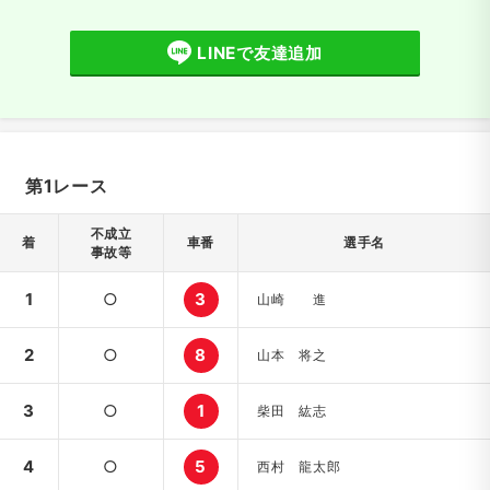
LINEで友達追加
第1レース
不成立
着
車番
選手名
事故等
1
○
3
山崎 進
2
○
8
山本 将之
3
○
1
柴田 紘志
4
○
5
西村 龍太郎