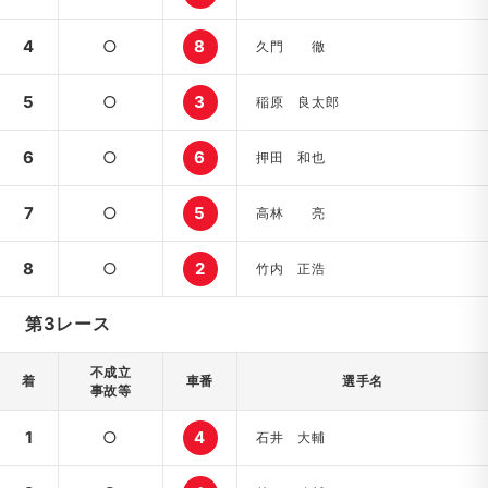
4
○
8
久門 徹
5
○
3
稲原 良太郎
6
○
6
押田 和也
7
○
5
高林 亮
8
○
2
竹内 正浩
第3レース
不成立
着
車番
選手名
事故等
1
○
4
石井 大輔