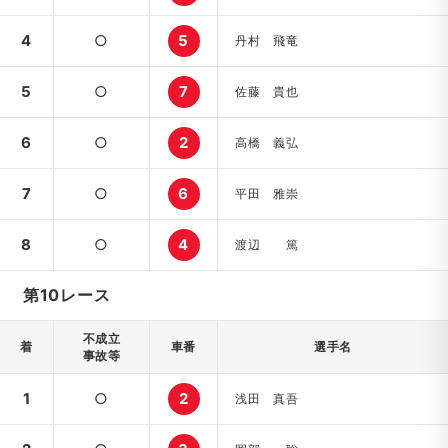
4
○
5
丹村 飛竜
5
○
7
佐藤 貴也
6
○
2
高橋 義弘
7
○
6
平田 雅崇
8
○
4
渡辺 篤
第10レース
不成立
着
車番
選手名
事故等
1
○
2
浅田 真吾