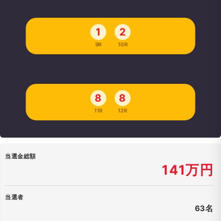
1
2
9R
10R
8
8
11R
12R
当選金総額
141万円
当選者
63名