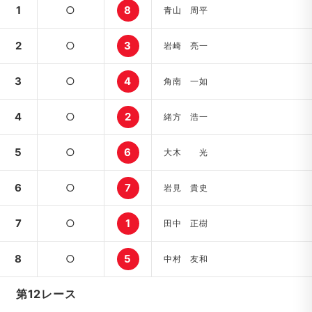
1
○
8
青山 周平
2
○
3
岩崎 亮一
3
○
4
角南 一如
4
○
2
緒方 浩一
5
○
6
大木 光
6
○
7
岩見 貴史
7
○
1
田中 正樹
8
○
5
中村 友和
第12レース