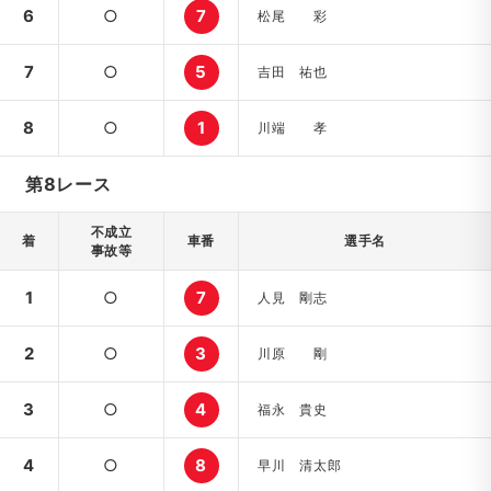
6
○
7
松尾 彩
7
○
5
吉田 祐也
8
○
1
川端 孝
第8レース
不成立
着
車番
選手名
事故等
1
○
7
人見 剛志
2
○
3
川原 剛
3
○
4
福永 貴史
4
○
8
早川 清太郎