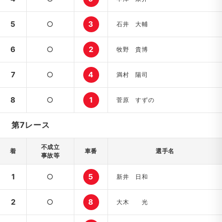
5
○
3
石井 大輔
6
○
2
牧野 貴博
7
○
4
満村 陽司
8
○
1
菅原 すずの
第7レース
不成立
着
車番
選手名
事故等
1
○
5
新井 日和
2
○
8
大木 光