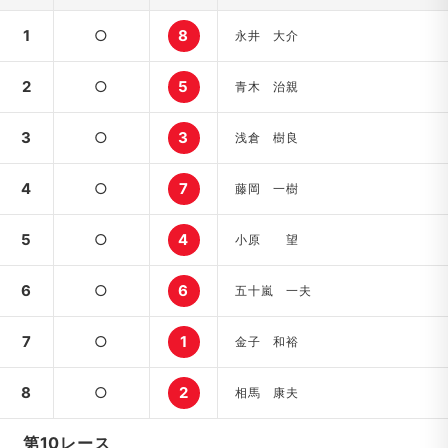
1
○
8
永井 大介
2
○
5
青木 治親
3
○
3
浅倉 樹良
4
○
7
藤岡 一樹
5
○
4
小原 望
6
○
6
五十嵐 一夫
7
○
1
金子 和裕
8
○
2
相馬 康夫
第10レース