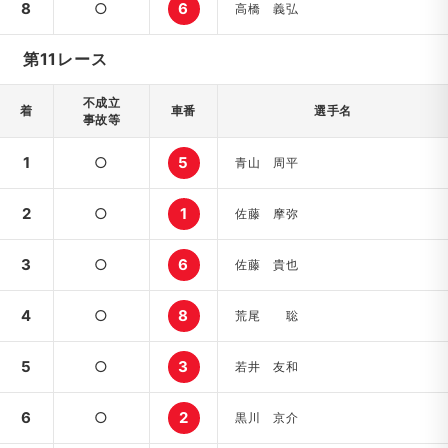
8
○
6
高橋 義弘
第11レース
不成立
着
車番
選手名
事故等
1
○
5
青山 周平
2
○
1
佐藤 摩弥
3
○
6
佐藤 貴也
4
○
8
荒尾 聡
5
○
3
若井 友和
6
○
2
黒川 京介