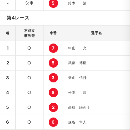
-
欠車
5
鈴木 清
第4レース
不成立
着
車番
選手名
事故等
1
○
7
中山 光
2
○
5
武藤 博臣
3
○
3
柴山 信行
4
○
8
松本 康
5
○
2
高橋 絵莉子
6
○
6
森谷 隼人