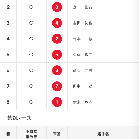
2
○
8
森 且行
3
○
4
吉田 祐也
4
○
2
竹本 修
5
○
5
斎藤 撤二
6
○
3
高石 光将
7
○
7
田中 茂
8
○
1
伊東 玲衣
第9レース
不成立
着
車番
選手名
事故等