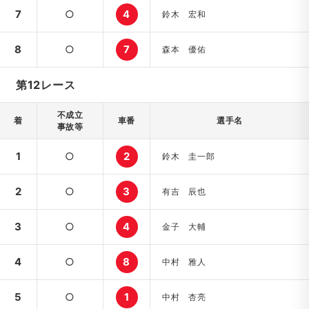
7
○
4
鈴木 宏和
8
○
7
森本 優佑
第12レース
不成立
着
車番
選手名
事故等
1
○
2
鈴木 圭一郎
2
○
3
有吉 辰也
3
○
4
金子 大輔
4
○
8
中村 雅人
5
○
1
中村 杏亮