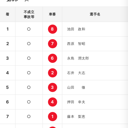
不成立
着
車番
選手名
事故等
1
○
8
池田 政和
2
○
7
西原 智昭
3
○
6
永島 潤太郎
4
○
2
石井 大志
5
○
3
山田 徹
6
○
4
押田 幸夫
7
○
1
藤本 梨恵