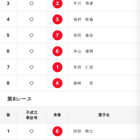
3
○
2
平川 博康
4
○
3
福村 唯倫
5
○
7
泉田 修佑
6
○
6
木山 優輝
7
○
1
本田 仁恵
8
○
4
篠崎 実
第8レース
不成立
着
車番
選手名
事故等
1
○
6
阿部 剛士