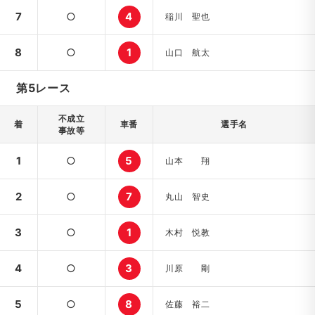
7
○
4
稲川 聖也
8
○
1
山口 航太
第5レース
不成立
着
車番
選手名
事故等
1
○
5
山本 翔
2
○
7
丸山 智史
3
○
1
木村 悦教
4
○
3
川原 剛
5
○
8
佐藤 裕二