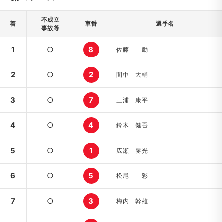
不成立
着
車番
選手名
事故等
1
○
8
佐藤 励
2
○
2
間中 大輔
3
○
7
三浦 康平
4
○
4
鈴木 健吾
5
○
1
広瀬 勝光
6
○
5
松尾 彩
7
○
3
梅内 幹雄