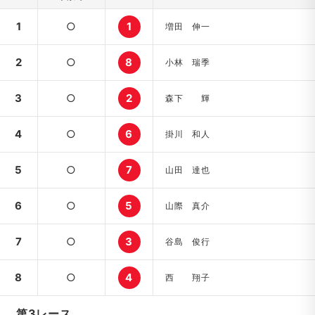
1
○
1
増田 伸一
2
○
8
小林 瑞季
3
○
2
森下 輝
4
○
6
掛川 和人
5
○
7
山田 達也
6
○
5
山際 真介
7
○
3
谷島 俊行
8
○
4
西 翔子
第3レース