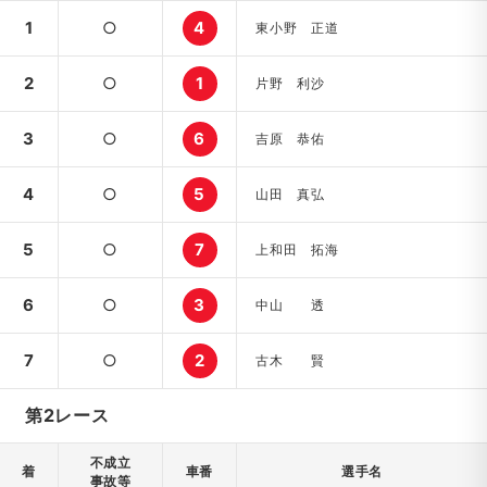
1
○
4
東小野 正道
2
○
1
片野 利沙
3
○
6
吉原 恭佑
4
○
5
山田 真弘
5
○
7
上和田 拓海
6
○
3
中山 透
7
○
2
古木 賢
第2レース
不成立
着
車番
選手名
事故等