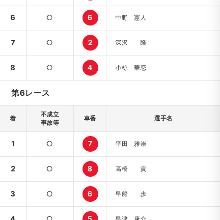
6
○
6
中野 憲人
7
○
2
深沢 隆
8
○
4
小椋 華恋
第6レース
不成立
着
車番
選手名
事故等
1
○
7
平田 雅崇
2
○
8
高橋 貢
3
○
6
早船 歩
4
○
5
早津 康介