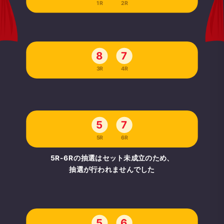
1R
2R
8
7
3R
4R
5
7
5R
6R
5R-6Rの抽選はセット未成立のため、
抽選が行われませんでした
5
6