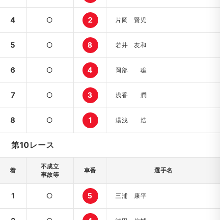
4
○
2
片岡 賢児
5
○
8
若井 友和
6
○
4
岡部 聡
7
○
3
浅香 潤
8
○
1
湯浅 浩
第10レース
不成立
着
車番
選手名
事故等
1
○
5
三浦 康平