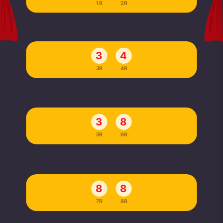
1R
2R
3
4
3R
4R
3
8
5R
6R
8
8
7R
8R