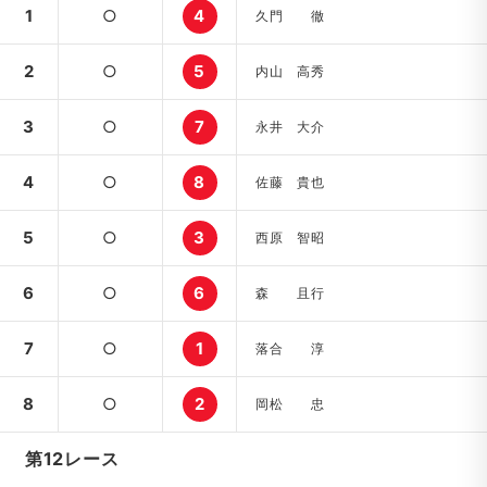
1
○
4
久門 徹
2
○
5
内山 高秀
3
○
7
永井 大介
4
○
8
佐藤 貴也
5
○
3
西原 智昭
6
○
6
森 且行
7
○
1
落合 淳
8
○
2
岡松 忠
第12レース