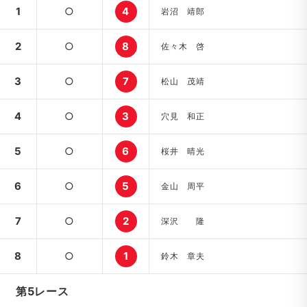
1
○
4
岩沼 靖郎
2
○
8
佐々木 啓
3
○
7
松山 茂靖
4
○
3
穴見 和正
5
○
6
桜井 晴光
6
○
5
金山 周平
7
○
2
深沢 隆
8
○
1
鈴木 章夫
第5レース