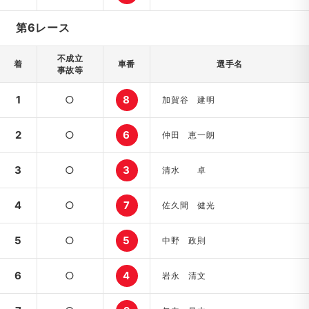
第6レース
不成立
着
車番
選手名
事故等
1
○
8
加賀谷 建明
2
○
6
仲田 恵一朗
3
○
3
清水 卓
4
○
7
佐久間 健光
5
○
5
中野 政則
6
○
4
岩永 清文