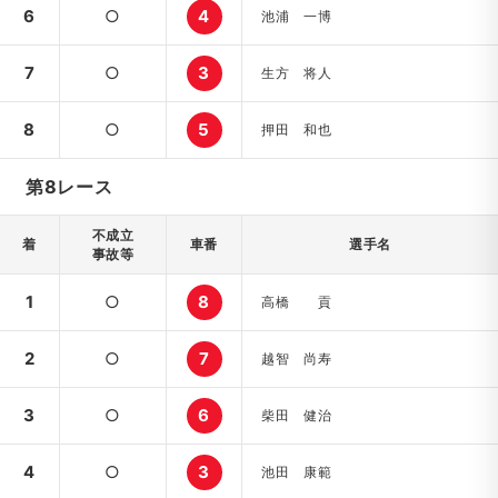
6
○
4
池浦 一博
7
○
3
生方 将人
8
○
5
押田 和也
第8レース
不成立
着
車番
選手名
事故等
1
○
8
高橋 貢
2
○
7
越智 尚寿
3
○
6
柴田 健治
4
○
3
池田 康範