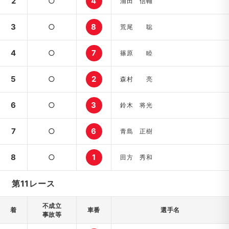
2
○
4
浦田 信輔
3
○
8
荒尾 聡
4
○
7
篠原 睦
5
○
2
森村 亮
6
○
3
鈴木 将光
7
○
6
青島 正樹
8
○
1
田方 秀和
第11レース
不成立
着
車番
選手名
事故等