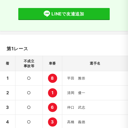
LINEで友達追加
第1レース
不成立
着
車番
選手名
事故等
1
○
8
平田 雅崇
2
○
1
清岡 優一
3
○
6
仲口 武志
4
○
3
高橋 義徳