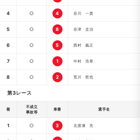
4
○
4
谷川 一貴
5
○
8
谷津 圭治
6
○
5
西村 義正
7
○
1
中村 浩章
8
○
2
荒川 哲也
第3レース
不成立
着
車番
選手名
事故等
1
○
3
北渡瀬 充