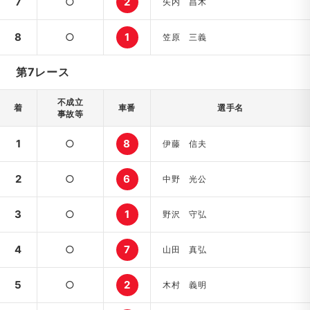
7
○
2
矢内 昌木
8
○
1
笠原 三義
第7レース
不成立
着
車番
選手名
事故等
1
○
8
伊藤 信夫
2
○
6
中野 光公
3
○
1
野沢 守弘
4
○
7
山田 真弘
5
○
2
木村 義明