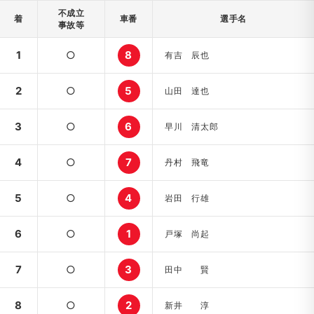
不成立
着
車番
選手名
事故等
1
○
8
有吉 辰也
2
○
5
山田 達也
3
○
6
早川 清太郎
4
○
7
丹村 飛竜
5
○
4
岩田 行雄
6
○
1
戸塚 尚起
7
○
3
田中 賢
8
○
2
新井 淳