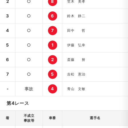
2
○
8
笠木 美孝
3
○
6
鈴木 静二
4
○
7
田中 哲
5
○
1
伊藤 弘幸
6
○
2
斎藤 努
7
○
5
吉松 憲治
-
事故
4
青山 文敏
第4レース
不成立
着
車番
選手名
事故等