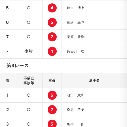
5
○
4
鈴木 清市
6
○
5
白次 義孝
7
○
2
栗原 勝測
-
事故
1
長谷川 啓
第9レース
不成立
着
車番
選手名
事故等
1
○
6
池田 政和
2
○
7
松尾 啓史
3
○
5
角南 一如