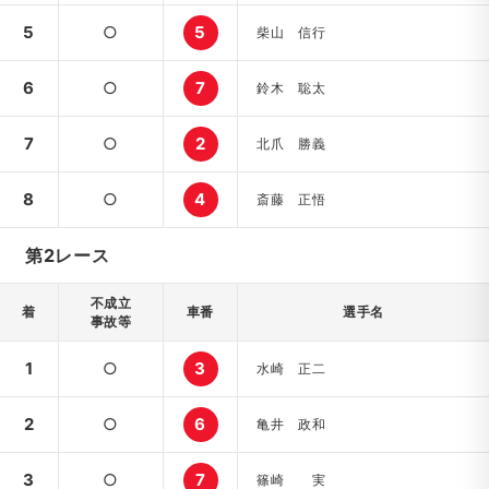
5
○
5
柴山 信行
6
○
7
鈴木 聡太
7
○
2
北爪 勝義
8
○
4
斎藤 正悟
第2レース
不成立
着
車番
選手名
事故等
1
○
3
水崎 正二
2
○
6
亀井 政和
3
○
7
篠崎 実