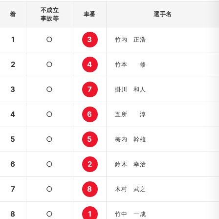
不成立
着
車番
選手名
事故等
1
○
3
竹内 正浩
2
○
4
竹本 修
3
○
7
掛川 和人
4
○
6
五所 淳
5
○
5
梅内 幹雄
6
○
2
鈴木 幸治
7
○
8
木村 武之
8
○
1
竹中 一成