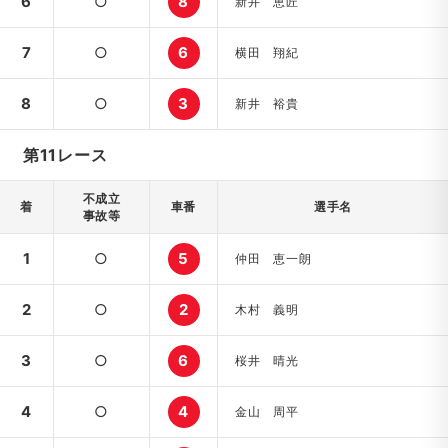
6
○
8
新井 恵匠
7
○
6
横田 翔紀
8
○
3
新井 裕貴
第11レース
不成立
着
車番
選手名
事故等
1
○
5
仲田 恵一朗
2
○
2
木村 義明
3
○
6
桜井 晴光
4
○
4
金山 周平