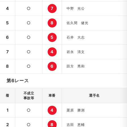
4
○
7
中野 光公
5
○
8
佐久間 健光
6
○
5
石井 大志
7
○
4
岩永 清文
8
○
6
田方 秀和
第6レース
不成立
着
車番
選手名
事故等
1
○
4
栗原 勝測
2
○
8
吉田 恵輔