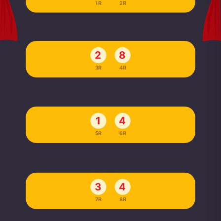
1R
2R
2
8
3R
4R
1
4
5R
6R
3
4
7R
8R