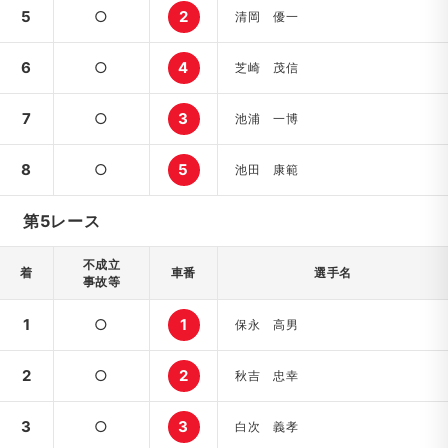
5
○
2
清岡 優一
6
○
4
芝崎 茂信
7
○
3
池浦 一博
8
○
5
池田 康範
第5レース
不成立
着
車番
選手名
事故等
1
○
1
保永 高男
2
○
2
秋吉 忠幸
3
○
3
白次 義孝