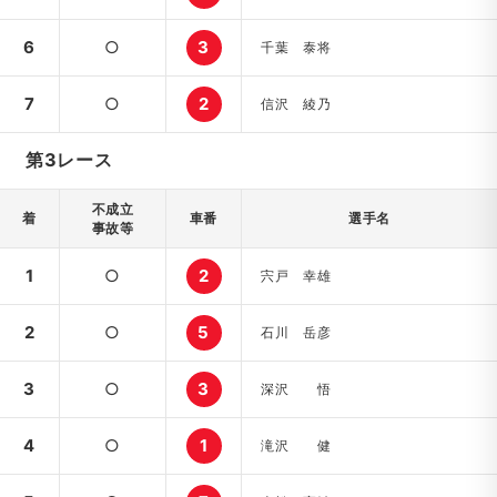
6
○
3
千葉 泰将
7
○
2
信沢 綾乃
第3レース
不成立
着
車番
選手名
事故等
1
○
2
宍戸 幸雄
2
○
5
石川 岳彦
3
○
3
深沢 悟
4
○
1
滝沢 健