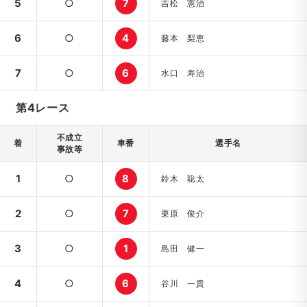
5
○
7
吉松 憲治
6
○
4
藤本 梨恵
7
○
6
水口 寿治
第4レース
不成立
着
車番
選手名
事故等
1
○
8
鈴木 聡太
2
○
7
栗原 俊介
3
○
1
島田 健一
4
○
6
谷川 一貴