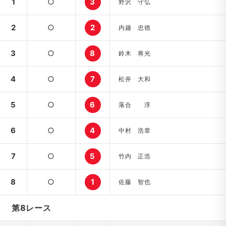
1
○
3
野沢 守弘
2
○
2
内越 忠徳
3
○
8
鈴木 将光
4
○
7
松井 大和
5
○
6
落合 淳
6
○
4
中村 浩章
7
○
5
竹内 正浩
8
○
1
佐藤 智也
第8レース