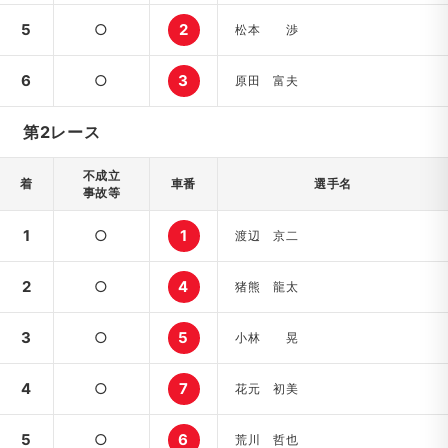
5
○
2
松本 渉
6
○
3
原田 富夫
第2レース
不成立
着
車番
選手名
事故等
1
○
1
渡辺 京二
2
○
4
猪熊 龍太
3
○
5
小林 晃
4
○
7
花元 初美
5
○
6
荒川 哲也