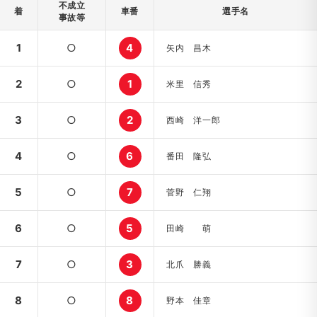
不成立
着
車番
選手名
事故等
1
○
4
矢内 昌木
2
○
1
米里 信秀
3
○
2
西崎 洋一郎
4
○
6
番田 隆弘
5
○
7
菅野 仁翔
6
○
5
田崎 萌
7
○
3
北爪 勝義
8
○
8
野本 佳章