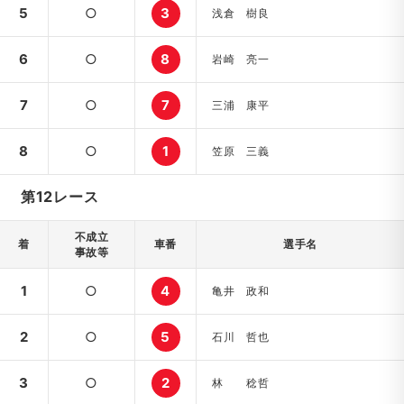
5
○
3
浅倉 樹良
6
○
8
岩崎 亮一
7
○
7
三浦 康平
8
○
1
笠原 三義
第12レース
不成立
着
車番
選手名
事故等
1
○
4
亀井 政和
2
○
5
石川 哲也
3
○
2
林 稔哲