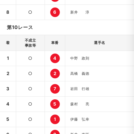
8
○
6
新井 淳
第10レース
不成立
着
車番
選手名
事故等
1
○
4
中野 政則
2
○
2
高橋 義徳
3
○
7
岩田 行雄
4
○
5
森村 亮
5
○
1
伊藤 弘幸