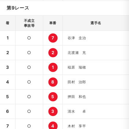
第9レース
不成立
着
車番
選手名
事故等
1
○
7
谷津 圭治
2
○
2
北渡瀬 充
3
○
1
稲原 瑞穂
4
○
8
田村 治郎
5
○
5
押田 和也
6
○
3
清水 卓
7
○
4
木村 享平