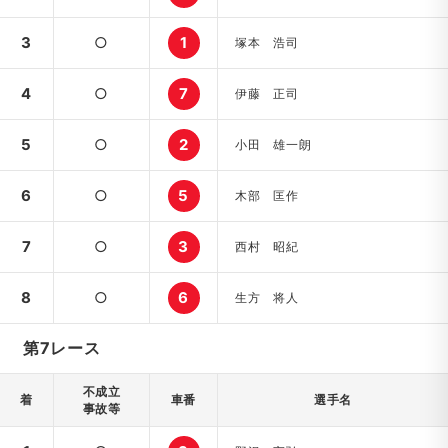
3
○
1
塚本 浩司
4
○
7
伊藤 正司
5
○
2
小田 雄一朗
6
○
5
木部 匡作
7
○
3
西村 昭紀
8
○
6
生方 将人
第7レース
不成立
着
車番
選手名
事故等