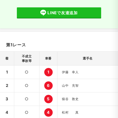
LINEで友達追加
第1レース
不成立
着
車番
選手名
事故等
1
○
1
伊藤 幸人
2
○
6
山中 充智
3
○
5
猿谷 敦史
4
○
4
松村 真