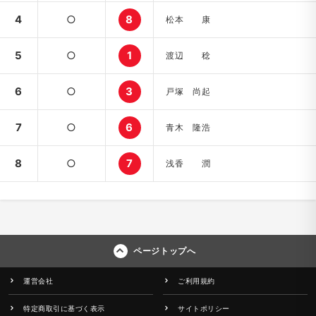
4
○
8
松本 康
5
○
1
渡辺 稔
6
○
3
戸塚 尚起
7
○
6
青木 隆浩
8
○
7
浅香 潤
ページトップへ
運営会社
ご利用規約
特定商取引に基づく表示
サイトポリシー