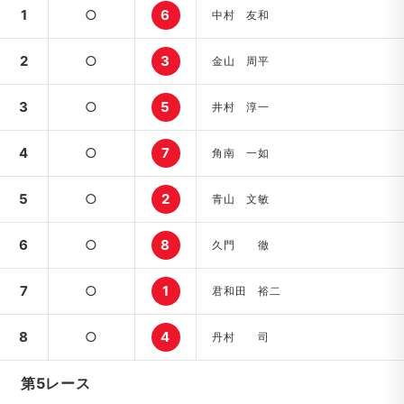
1
○
6
中村 友和
2
○
3
金山 周平
3
○
5
井村 淳一
4
○
7
角南 一如
5
○
2
青山 文敏
6
○
8
久門 徹
7
○
1
君和田 裕二
8
○
4
丹村 司
第5レース