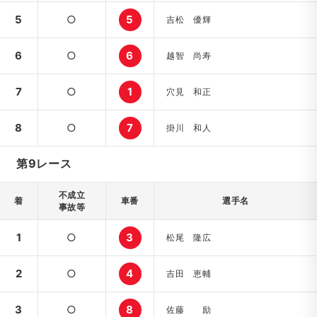
5
○
5
吉松 優輝
6
○
6
越智 尚寿
7
○
1
穴見 和正
8
○
7
掛川 和人
第9レース
不成立
着
車番
選手名
事故等
1
○
3
松尾 隆広
2
○
4
吉田 恵輔
3
○
8
佐藤 励