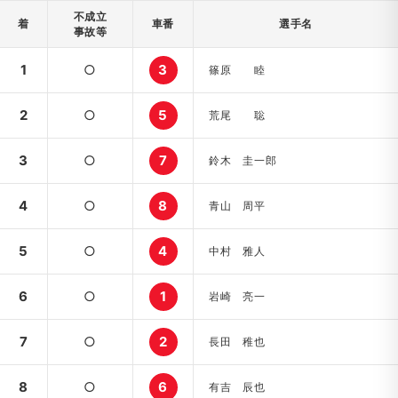
不成立
着
車番
選手名
事故等
1
○
3
篠原 睦
2
○
5
荒尾 聡
3
○
7
鈴木 圭一郎
4
○
8
青山 周平
5
○
4
中村 雅人
6
○
1
岩崎 亮一
7
○
2
長田 稚也
8
○
6
有吉 辰也