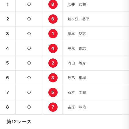
1
○
8
若井 友和
2
○
6
鐘ヶ江 将平
3
○
1
藤本 梨恵
4
○
4
中尾 貴志
5
○
2
内山 雄介
6
○
3
辰巳 裕樹
7
○
5
石本 圭耶
8
○
7
吉原 恭佑
第12レース