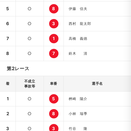
5
○
8
伊藤 信夫
6
○
3
西村 龍太郎
7
○
1
高橋 義徳
8
○
7
鈴木 清
第2レース
不成立
着
車番
選手名
事故等
1
○
5
桝崎 陽介
2
○
8
小林 瑞季
3
○
3
竹谷 隆