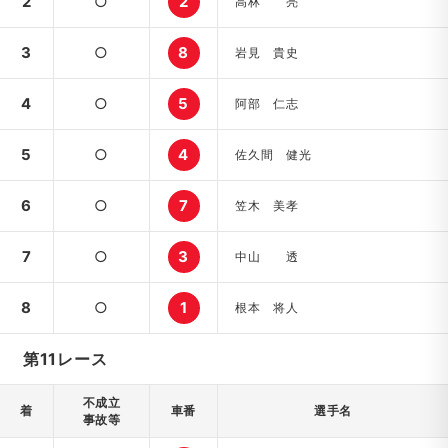
2
○
2
高林 亮
3
○
8
岩見 貴史
4
○
5
阿部 仁志
5
○
4
佐久間 健光
6
○
7
笠木 美孝
7
○
3
中山 透
8
○
1
根本 将人
第11レース
不成立
着
車番
選手名
事故等