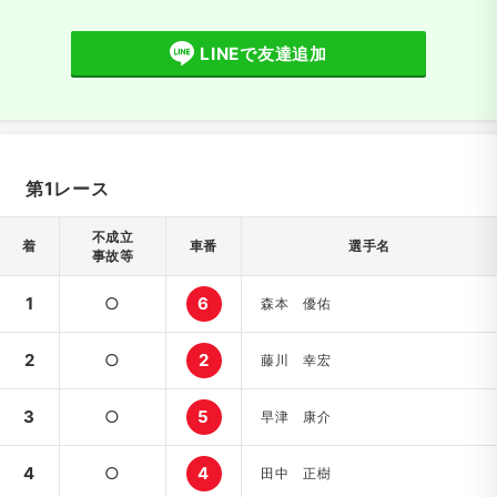
LINEで友達追加
第1レース
不成立
着
車番
選手名
事故等
1
○
6
森本 優佑
2
○
2
藤川 幸宏
3
○
5
早津 康介
4
○
4
田中 正樹