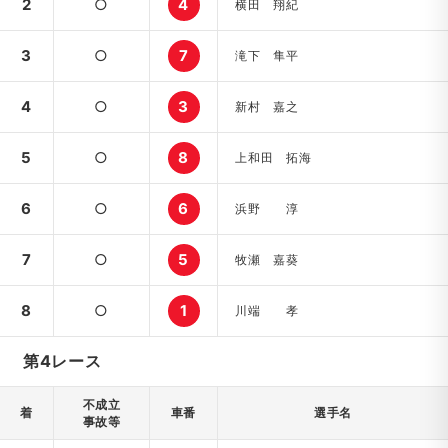
2
○
4
横田 翔紀
3
○
7
滝下 隼平
4
○
3
新村 嘉之
5
○
8
上和田 拓海
6
○
6
浜野 淳
7
○
5
牧瀬 嘉葵
8
○
1
川端 孝
第4レース
不成立
着
車番
選手名
事故等