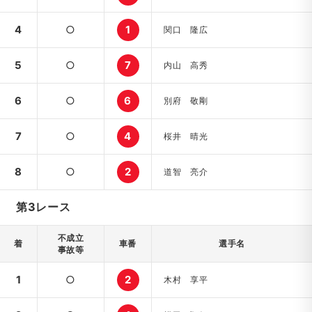
4
○
1
関口 隆広
5
○
7
内山 高秀
6
○
6
別府 敬剛
7
○
4
桜井 晴光
8
○
2
道智 亮介
第3レース
不成立
着
車番
選手名
事故等
1
○
2
木村 享平