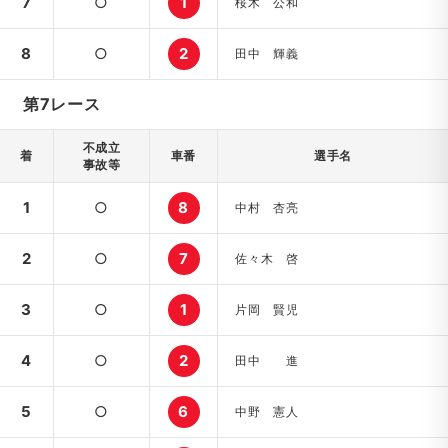
7
○
1
桜木 公和
8
○
2
田中 輝義
第7レース
不成立
着
車番
選手名
事故等
1
○
8
中村 杏亮
2
○
7
佐々木 啓
3
○
1
片岡 賢児
4
○
2
田中 進
5
○
6
中野 憲人