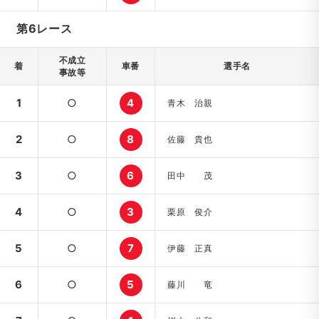
第6レース
不成立
着
車番
選手名
事故等
1
○
4
青木 治親
2
○
8
佐藤 貴也
3
○
6
田中 茂
4
○
3
栗原 俊介
5
○
7
伊藤 正真
6
○
5
藤川 竜