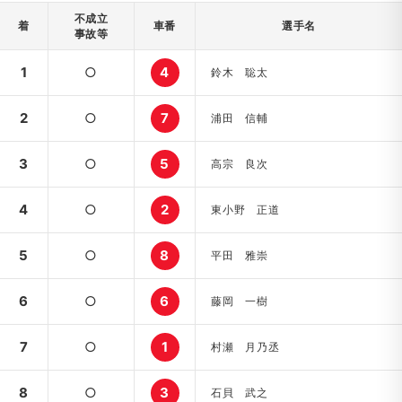
不成立
着
車番
選手名
事故等
1
○
4
鈴木 聡太
2
○
7
浦田 信輔
3
○
5
高宗 良次
4
○
2
東小野 正道
5
○
8
平田 雅崇
6
○
6
藤岡 一樹
7
○
1
村瀬 月乃丞
8
○
3
石貝 武之