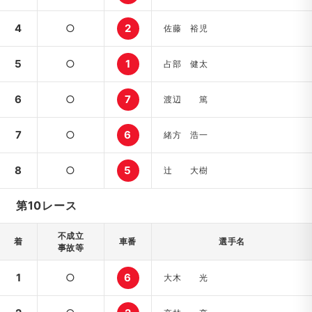
4
○
2
佐藤 裕児
5
○
1
占部 健太
6
○
7
渡辺 篤
7
○
6
緒方 浩一
8
○
5
辻 大樹
第10レース
不成立
着
車番
選手名
事故等
1
○
6
大木 光