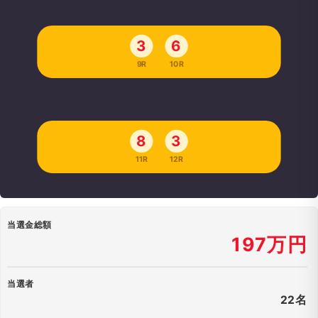
3
6
9R
10R
8
3
11R
12R
当選金総額
197万円
当選者
22名