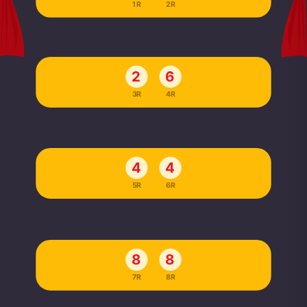
1R
2R
2
6
3R
4R
4
4
5R
6R
8
8
7R
8R