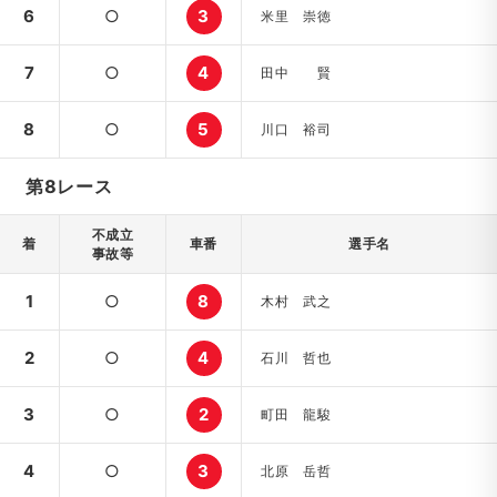
6
○
3
米里 崇徳
7
○
4
田中 賢
8
○
5
川口 裕司
第8レース
不成立
着
車番
選手名
事故等
1
○
8
木村 武之
2
○
4
石川 哲也
3
○
2
町田 龍駿
4
○
3
北原 岳哲