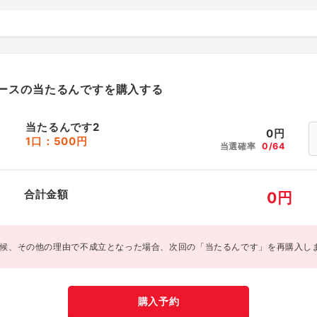
ースの当たるんですを購入する
当たるんです2
0
円
1口：500円
当選確率
0/64
合計金額
0
円
候、その他の理由で不成立となった場合、次回の「当たるんです」を再購入し
購入予約