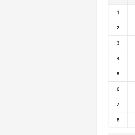
1
2
3
4
5
6
7
8