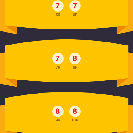
7
7
5R
6R
7
8
7R
8R
8
8
9R
10R