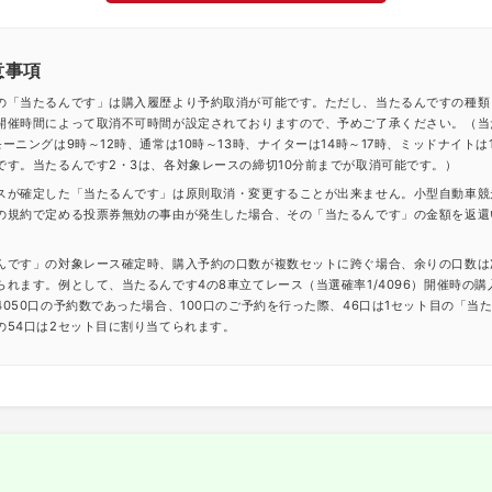
意事項
の「当たるんです」は購入履歴より予約取消が可能です。ただし、当たるんですの種類
開催時間によって取消不可時間が設定されておりますので、予めご了承ください。（当
ーニングは9時～12時、通常は10時～13時、ナイターは14時～17時、ミッドナイトは1
です。当たるんです2・3は、各対象レースの締切10分前までが取消可能です。）
スが確定した「当たるんです」は原則取消・変更することが出来ません。小型自動車競
の規約で定める投票券無効の事由が発生した場合、その「当たるんです」の金額を返還
んです」の対象レース確定時、購入予約の口数が複数セットに跨ぐ場合、余りの口数は
られます。例として、当たるんです4の8車立てレース（当選確率1/4096）開催時の購
4050口の予約数であった場合、100口のご予約を行った際、46口は1セット目の「当
の54口は2セット目に割り当てられます。