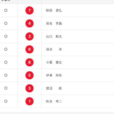
○
7
秋田 貴弘
○
4
岩佐 常義
○
2
山口 航太
○
6
清水 卓
○
8
小栗 勝太
○
5
伊東 玲衣
○
3
渡辺 稔
○
1
松永 幸二