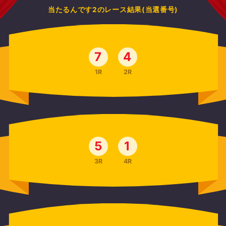
当たるんです2のレース結果(当選番号)
7
4
1R
2R
5
1
3R
4R