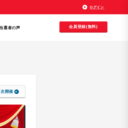
ログイン
会員登録(無料)
当選者の声
次開催