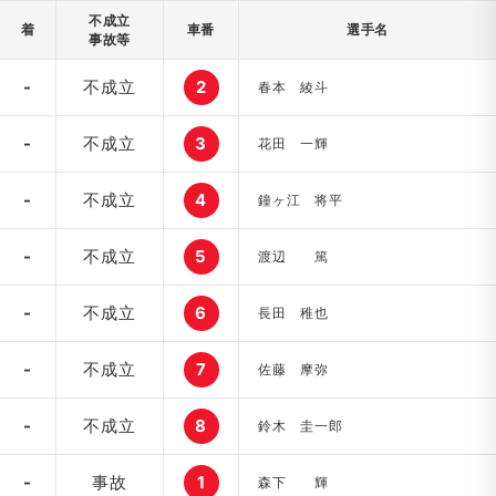
不成立
着
車番
選手名
事故等
-
不成立
2
春本 綾斗
-
不成立
3
花田 一輝
-
不成立
4
鐘ヶ江 将平
-
不成立
5
渡辺 篤
-
不成立
6
長田 稚也
-
不成立
7
佐藤 摩弥
-
不成立
8
鈴木 圭一郎
-
事故
1
森下 輝