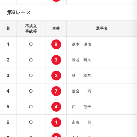
第6レース
不成立
着
車番
選手名
事故等
1
○
8
森本 優佑
2
○
3
長谷 晴久
3
○
2
林 稔哲
4
○
7
落合 巧
5
○
4
西 翔子
6
○
1
斎藤 努