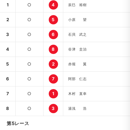
1
○
4
辰巳 裕樹
2
○
5
小原 望
3
○
6
石貝 武之
4
○
8
谷津 圭治
5
○
2
赤堀 翼
6
○
7
阿部 仁志
7
○
1
木村 直幸
8
○
3
湯浅 浩
第5レース