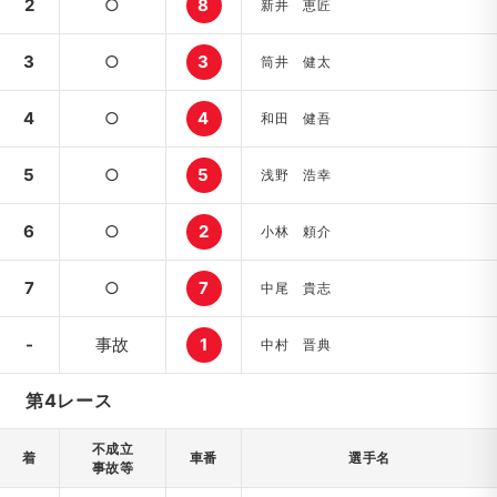
2
○
8
新井 恵匠
3
○
3
筒井 健太
4
○
4
和田 健吾
5
○
5
浅野 浩幸
6
○
2
小林 頼介
7
○
7
中尾 貴志
-
事故
1
中村 晋典
第4レース
不成立
着
車番
選手名
事故等