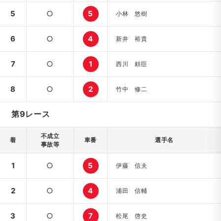
5
○
5
小林 悠樹
6
○
4
新井 裕貴
7
○
1
西川 頼臣
8
○
2
竹中 修二
第9レース
不成立
着
車番
選手名
事故等
1
○
5
伊藤 信夫
2
○
4
浦田 信輔
3
○
7
松尾 啓史