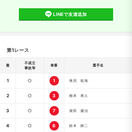
LINEで友達追加
第1レース
不成立
着
車番
選手名
事故等
1
○
1
角貝 拓海
2
○
3
根本 将人
3
○
7
柴田 健治
4
○
6
鈴木 静二