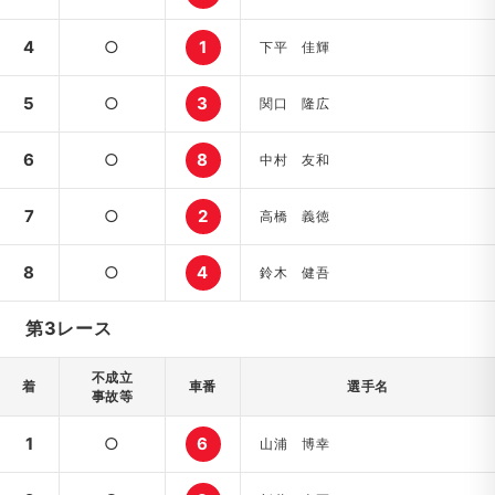
4
○
1
下平 佳輝
5
○
3
関口 隆広
6
○
8
中村 友和
7
○
2
高橋 義徳
8
○
4
鈴木 健吾
第3レース
不成立
着
車番
選手名
事故等
1
○
6
山浦 博幸