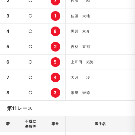
2
○
7
佐藤 励
3
○
1
佐藤 大地
4
○
8
黒川 京介
5
○
2
吉林 直都
6
○
5
上和田 拓海
7
○
4
大月 渉
8
○
3
米里 崇徳
第11レース
不成立
着
車番
選手名
事故等