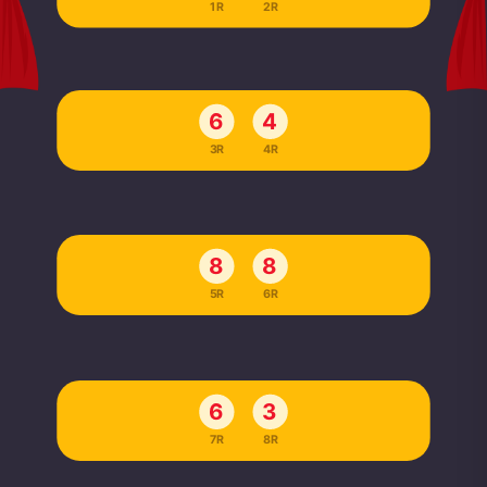
1R
2R
6
4
3R
4R
8
8
5R
6R
6
3
7R
8R