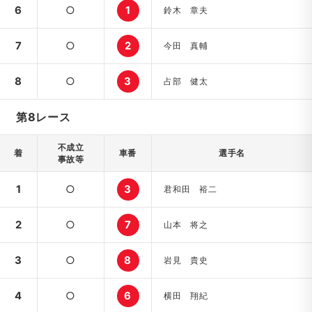
6
○
1
鈴木 章夫
7
○
2
今田 真輔
8
○
3
占部 健太
第8レース
不成立
着
車番
選手名
事故等
1
○
3
君和田 裕二
2
○
7
山本 将之
3
○
8
岩見 貴史
4
○
6
横田 翔紀