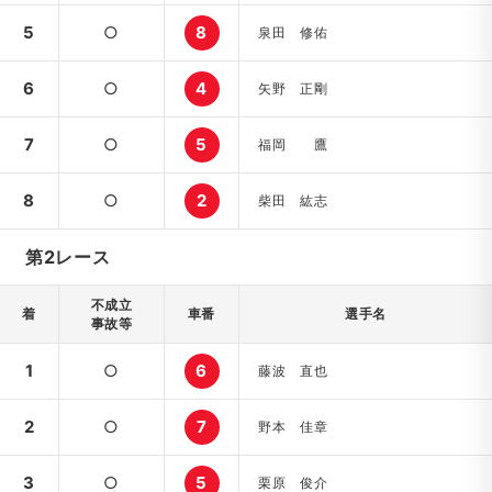
5
○
8
泉田 修佑
6
○
4
矢野 正剛
7
○
5
福岡 鷹
8
○
2
柴田 紘志
第2レース
不成立
着
車番
選手名
事故等
1
○
6
藤波 直也
2
○
7
野本 佳章
3
○
5
栗原 俊介