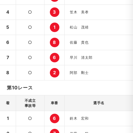
4
○
3
笠木 美孝
5
○
1
松山 茂靖
6
○
8
佐藤 貴也
7
○
6
早川 清太郎
8
○
2
阿部 剛士
第10レース
不成立
着
車番
選手名
事故等
1
○
6
鈴木 宏和