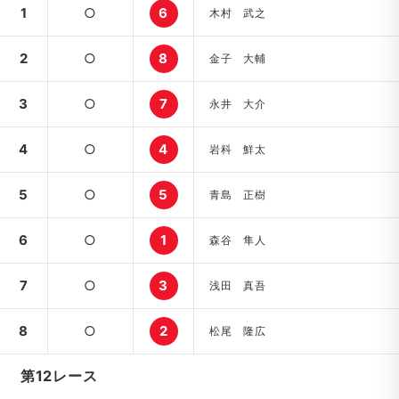
1
○
6
木村 武之
2
○
8
金子 大輔
3
○
7
永井 大介
4
○
4
岩科 鮮太
5
○
5
青島 正樹
6
○
1
森谷 隼人
7
○
3
浅田 真吾
8
○
2
松尾 隆広
第12レース