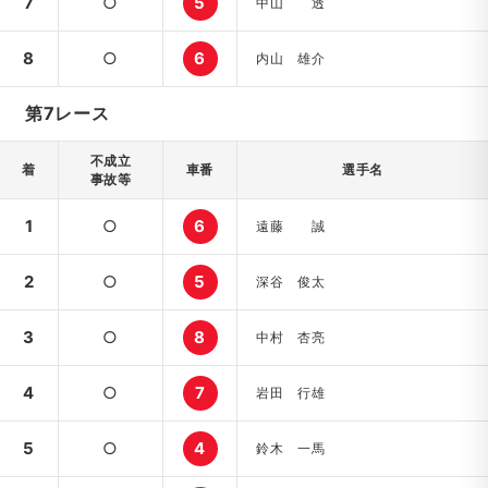
7
○
5
中山 透
8
○
6
内山 雄介
第7レース
不成立
着
車番
選手名
事故等
1
○
6
遠藤 誠
2
○
5
深谷 俊太
3
○
8
中村 杏亮
4
○
7
岩田 行雄
5
○
4
鈴木 一馬