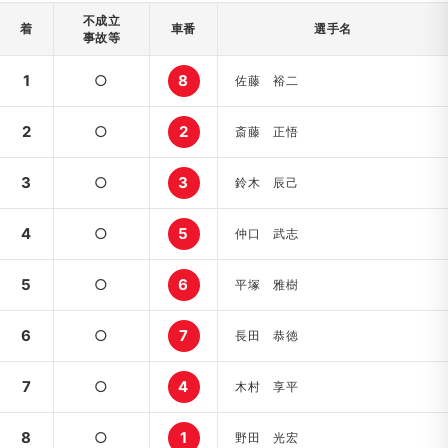
不成立
着
車番
選手名
事故等
1
○
8
佐藤 裕二
2
○
2
斎藤 正悟
3
○
3
鈴木 辰己
4
○
5
仲口 武志
5
○
6
平塚 雅樹
6
○
7
長田 恭徳
7
○
4
木村 享平
8
○
1
野田 光宏