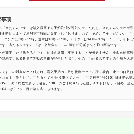
意事項
の「当たるんです」は購入履歴より予約取消が可能です。ただし、当たるんですの種類
開催時間によって取消不可時間が設定されておりますので、予めご了承ください。（当
ーニングは9時～12時、通常は10時～13時、ナイターは14時～17時、ミッドナイトは1
です。当たるんです2・3は、各対象レースの締切10分前までが取消可能です。）
スが確定した「当たるんです」は原則取消・変更することが出来ません。小型自動車競
の規約で定める投票券無効の事由が発生した場合、その「当たるんです」の金額を返還
んです」の対象レース確定時、購入予約の口数が複数セットに跨ぐ場合、余りの口数は
られます。例として、当たるんです4の8車立てレース（当選確率1/4096）開催時の購
4050口の予約数であった場合、100口のご予約を行った際、46口は1セット目の「当
の54口は2セット目に割り当てられます。