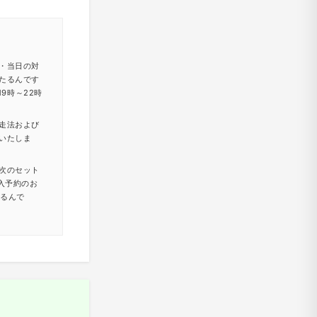
・当日の対
たるんです
9時～22時
走法および
いたしま
次のセット
入予約のお
たるんで