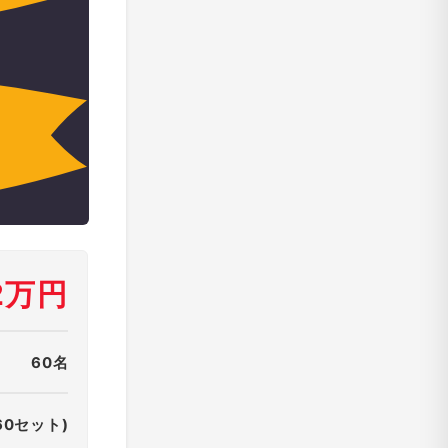
2万円
60名
60セット)