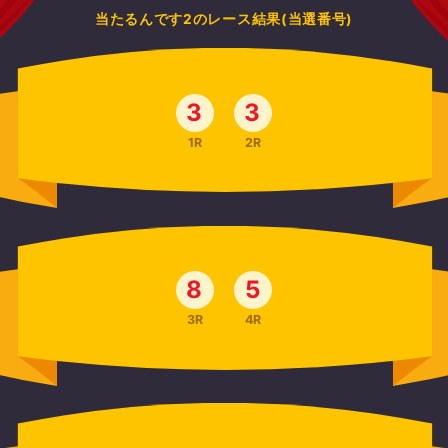
当たるんです2のレース結果(当選番号)
3
3
1R
2R
8
5
3R
4R