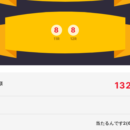
8
8
11R
12R
13
額
当たるんです2(