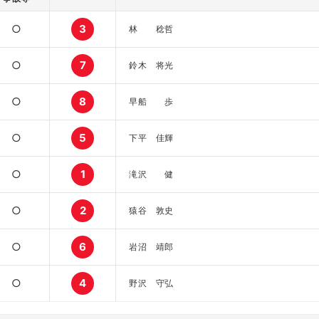
○
3
林 稔哲
○
7
鈴木 将光
○
8
早船 歩
○
5
下平 佳輝
○
1
滝沢 健
○
2
猿谷 敦史
○
6
岩沼 靖郎
○
4
野沢 守弘