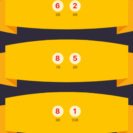
6
2
5R
6R
8
5
7R
8R
8
1
9R
10R