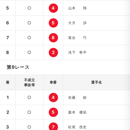
5
○
4
山本 翔
6
○
5
大月 渉
7
○
8
落合 巧
8
○
2
滝下 隼平
第9レース
不成立
着
車番
選手名
事故等
1
○
4
佐藤 励
2
○
5
森本 優佑
3
○
7
松尾 啓史