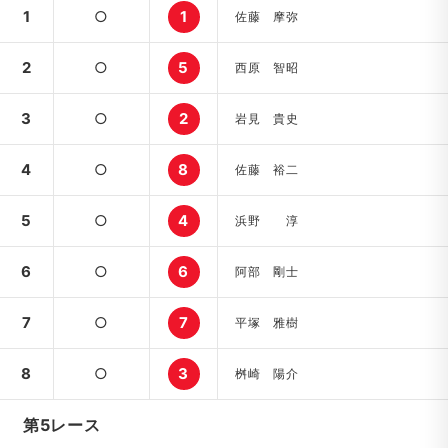
1
○
1
佐藤 摩弥
2
○
5
西原 智昭
3
○
2
岩見 貴史
4
○
8
佐藤 裕二
5
○
4
浜野 淳
6
○
6
阿部 剛士
7
○
7
平塚 雅樹
8
○
3
桝崎 陽介
第5レース