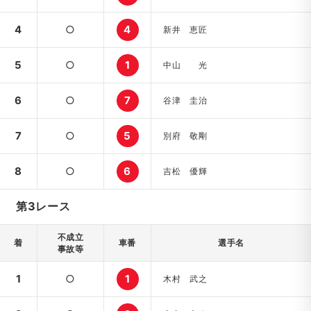
4
○
4
新井 恵匠
5
○
1
中山 光
6
○
7
谷津 圭治
7
○
5
別府 敬剛
8
○
6
吉松 優輝
第3レース
不成立
着
車番
選手名
事故等
1
○
1
木村 武之