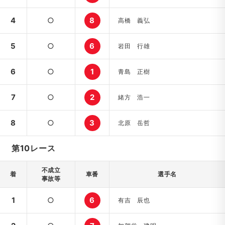
4
○
8
高橋 義弘
5
○
6
岩田 行雄
6
○
1
青島 正樹
7
○
2
緒方 浩一
8
○
3
北原 岳哲
第10レース
不成立
着
車番
選手名
事故等
1
○
6
有吉 辰也