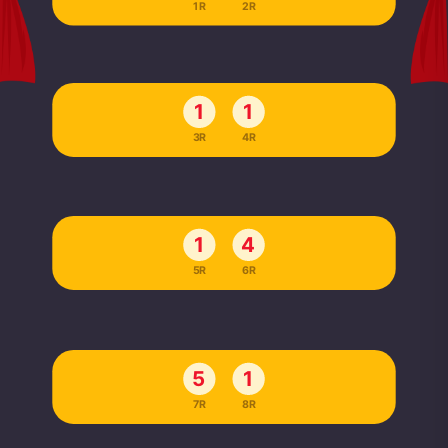
1R
2R
1
1
3R
4R
1
4
5R
6R
5
1
7R
8R