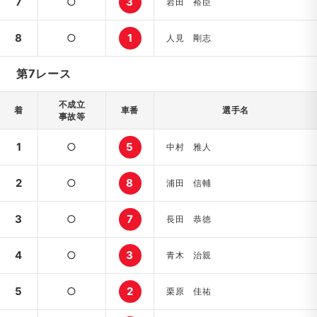
7
○
3
岩田 裕臣
8
○
1
人見 剛志
第7レース
不成立
着
車番
選手名
事故等
1
○
5
中村 雅人
2
○
8
浦田 信輔
3
○
7
長田 恭徳
4
○
3
青木 治親
5
○
2
栗原 佳祐