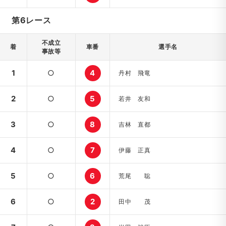
第6レース
不成立
着
車番
選手名
事故等
1
○
4
丹村 飛竜
2
○
5
若井 友和
3
○
8
吉林 直都
4
○
7
伊藤 正真
5
○
6
荒尾 聡
6
○
2
田中 茂