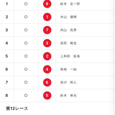
1
○
8
鈴木 圭一郎
2
○
1
木山 優輝
3
○
7
内山 高秀
4
○
3
長田 稚也
5
○
2
上和田 拓海
6
○
4
角南 一如
7
○
6
掛川 和人
8
○
5
鈴木 将光
第12レース