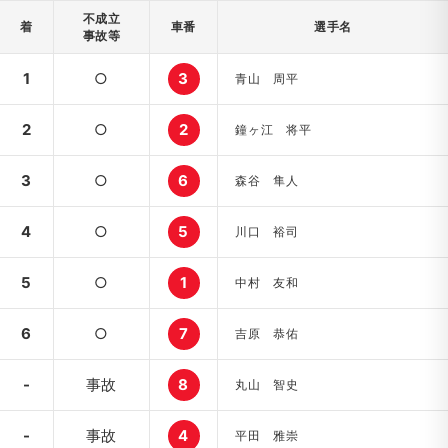
不成立
着
車番
選手名
事故等
1
○
3
青山 周平
2
○
2
鐘ヶ江 将平
3
○
6
森谷 隼人
4
○
5
川口 裕司
5
○
1
中村 友和
6
○
7
吉原 恭佑
-
事故
8
丸山 智史
-
事故
4
平田 雅崇