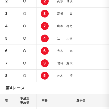
2
○
2
高宗 良次
3
○
8
高橋 貢
4
○
7
山本 将之
5
○
4
辻 大樹
6
○
6
大木 光
7
○
3
岩科 鮮太
8
○
5
鈴木 清
第4レース
不成立
着
車番
選手名
事故等