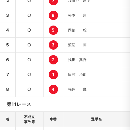
2
○
7
加賀谷 建明
3
○
8
松本 康
4
○
5
岡部 聡
5
○
3
渡辺 篤
6
○
2
浅田 真吾
7
○
1
田村 治郎
8
○
4
福岡 鷹
第11レース
不成立
着
車番
選手名
事故等