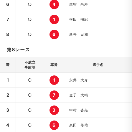
6
○
4
越智 尚寿
7
○
1
横田 翔紀
8
○
6
新井 日和
第8レース
不成立
着
車番
選手名
事故等
1
○
1
永井 大介
2
○
7
金子 大輔
3
○
3
中村 杏亮
4
○
6
泉田 修佑