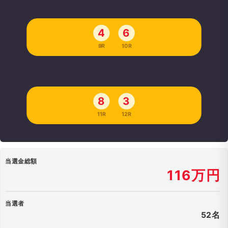
4
6
9R
10R
8
3
11R
12R
当選金総額
116万円
当選者
52名