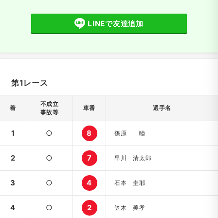
LINEで友達追加
第1レース
不成立
着
車番
選手名
事故等
1
○
8
篠原 睦
2
○
7
早川 清太郎
3
○
4
石本 圭耶
4
○
2
笠木 美孝