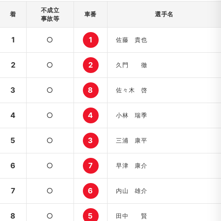
不成立
着
車番
選手名
事故等
1
○
1
佐藤 貴也
2
○
2
久門 徹
3
○
8
佐々木 啓
4
○
4
小林 瑞季
5
○
3
三浦 康平
6
○
7
早津 康介
7
○
6
内山 雄介
8
○
5
田中 賢