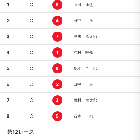
1
○
6
山田 達也
2
○
4
田中 茂
3
○
7
早川 清太郎
4
○
1
福村 唯倫
5
○
8
鈴木 圭一郎
6
○
2
田中 進
7
○
3
西村 龍太郎
8
○
5
石本 圭耶
第12レース