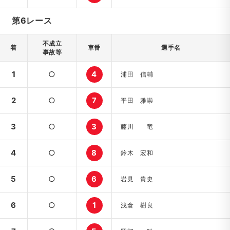
第6レース
不成立
着
車番
選手名
事故等
1
○
4
浦田 信輔
2
○
7
平田 雅崇
3
○
3
藤川 竜
4
○
8
鈴木 宏和
5
○
6
岩見 貴史
6
○
1
浅倉 樹良