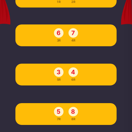
1R
2R
6
7
3R
4R
3
4
5R
6R
5
8
7R
8R