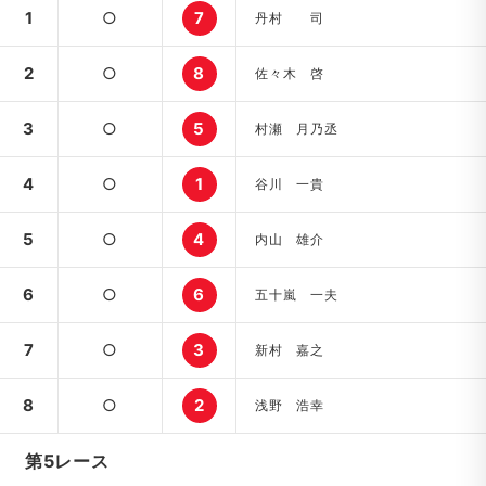
1
○
7
丹村 司
2
○
8
佐々木 啓
3
○
5
村瀬 月乃丞
4
○
1
谷川 一貴
5
○
4
内山 雄介
6
○
6
五十嵐 一夫
7
○
3
新村 嘉之
8
○
2
浅野 浩幸
第5レース