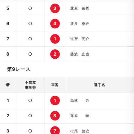
5
○
3
北原 岳哲
6
○
4
新井 恵匠
7
○
1
道智 亮介
8
○
2
藤波 直也
第9レース
不成立
着
車番
選手名
事故等
1
○
1
高林 亮
2
○
8
篠原 睦
3
○
7
松尾 啓史