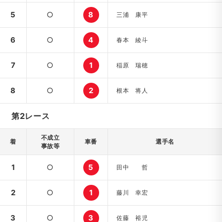
5
○
8
三浦 康平
6
○
4
春本 綾斗
7
○
1
稲原 瑞穂
8
○
2
根本 将人
第2レース
不成立
着
車番
選手名
事故等
1
○
5
田中 哲
2
○
1
藤川 幸宏
3
○
3
佐藤 裕児