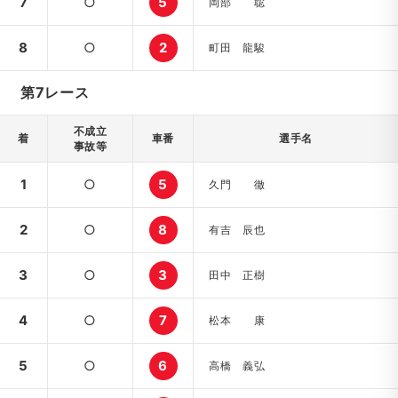
7
○
5
岡部 聡
8
○
2
町田 龍駿
第7レース
不成立
着
車番
選手名
事故等
1
○
5
久門 徹
2
○
8
有吉 辰也
3
○
3
田中 正樹
4
○
7
松本 康
5
○
6
高橋 義弘