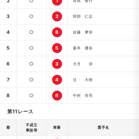
2
○
1
谷島 俊行
3
○
2
阿部 仁志
4
○
8
佐藤 摩弥
5
○
5
森本 優佑
6
○
3
大月 渉
7
○
4
辻 大樹
8
○
6
中村 杏亮
第11レース
不成立
着
車番
選手名
事故等