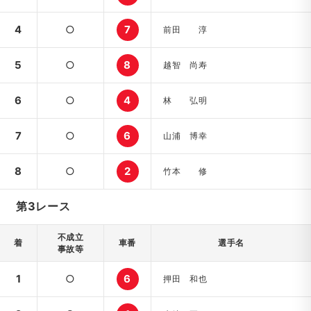
4
○
7
前田 淳
5
○
8
越智 尚寿
6
○
4
林 弘明
7
○
6
山浦 博幸
8
○
2
竹本 修
第3レース
不成立
着
車番
選手名
事故等
1
○
6
押田 和也