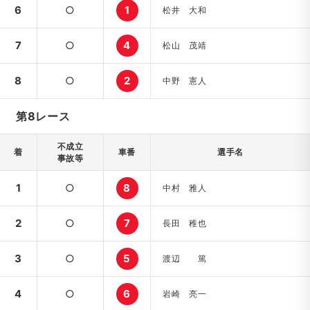
6
○
1
松井 大和
7
○
4
松山 茂靖
8
○
2
中野 憲人
第8レース
不成立
着
車番
選手名
事故等
1
○
8
中村 雅人
2
○
7
長田 稚也
3
○
5
渡辺 篤
4
○
6
岩崎 亮一