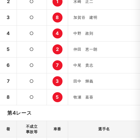
2
○
1
水崎 正二
3
○
8
加賀谷 建明
4
○
4
中野 政則
5
○
2
仲田 恵一朗
6
○
7
中尾 貴志
7
○
3
田中 輝義
8
○
5
牧瀬 嘉葵
第4レース
不成立
着
車番
選手名
事故等