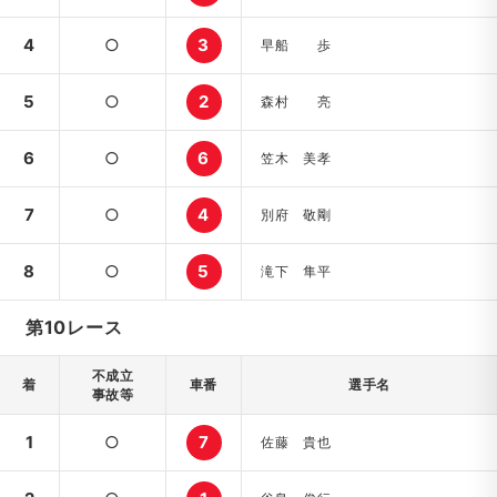
4
○
3
早船 歩
5
○
2
森村 亮
6
○
6
笠木 美孝
7
○
4
別府 敬剛
8
○
5
滝下 隼平
第10レース
不成立
着
車番
選手名
事故等
1
○
7
佐藤 貴也