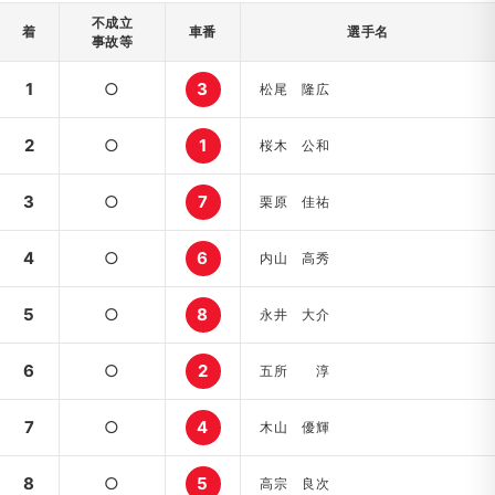
不成立
着
車番
選手名
事故等
1
○
3
松尾 隆広
2
○
1
桜木 公和
3
○
7
栗原 佳祐
4
○
6
内山 高秀
5
○
8
永井 大介
6
○
2
五所 淳
7
○
4
木山 優輝
8
○
5
高宗 良次