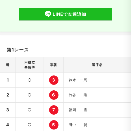
LINEで友達追加
第1レース
不成立
着
車番
選手名
事故等
1
○
3
鈴木 一馬
2
○
6
竹谷 隆
3
○
7
福岡 鷹
4
○
5
田中 賢