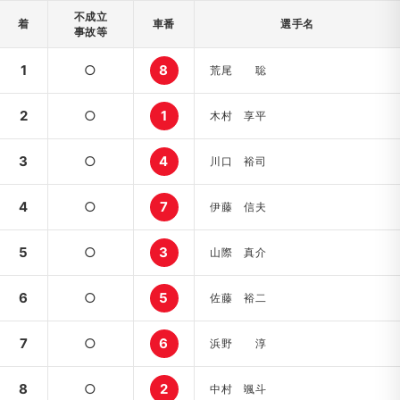
不成立
着
車番
選手名
事故等
1
○
8
荒尾 聡
2
○
1
木村 享平
3
○
4
川口 裕司
4
○
7
伊藤 信夫
5
○
3
山際 真介
6
○
5
佐藤 裕二
7
○
6
浜野 淳
8
○
2
中村 颯斗