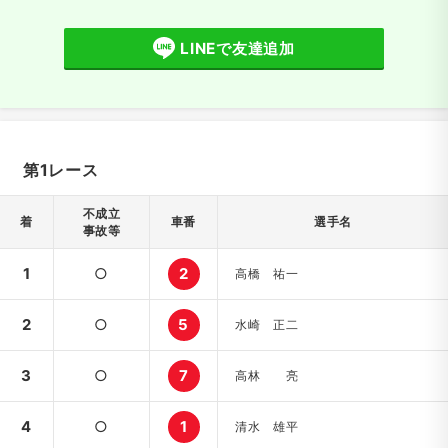
LINEで友達追加
第1レース
不成立
着
車番
選手名
事故等
1
○
2
高橋 祐一
2
○
5
水崎 正二
3
○
7
高林 亮
4
○
1
清水 雄平