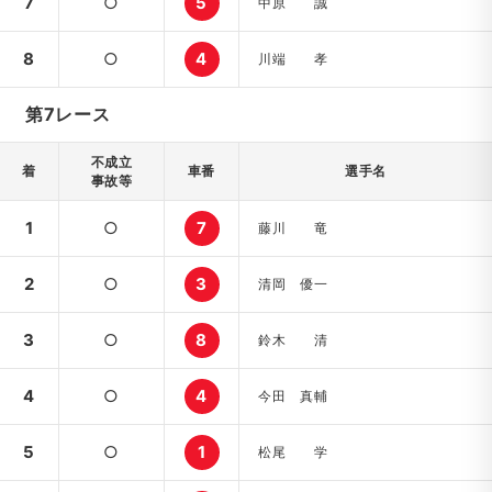
7
○
5
中原 誠
8
○
4
川端 孝
第7レース
不成立
着
車番
選手名
事故等
1
○
7
藤川 竜
2
○
3
清岡 優一
3
○
8
鈴木 清
4
○
4
今田 真輔
5
○
1
松尾 学