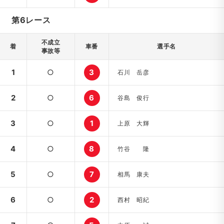
第6レース
不成立
着
車番
選手名
事故等
1
○
3
石川 岳彦
2
○
6
谷島 俊行
3
○
1
上原 大輝
4
○
8
竹谷 隆
5
○
7
相馬 康夫
6
○
2
西村 昭紀