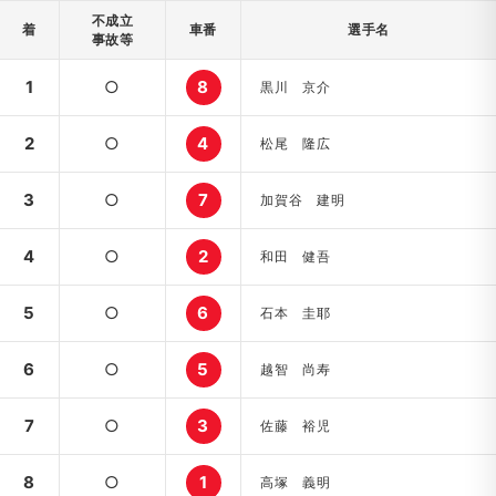
不成立
着
車番
選手名
事故等
1
○
8
黒川 京介
2
○
4
松尾 隆広
3
○
7
加賀谷 建明
4
○
2
和田 健吾
5
○
6
石本 圭耶
6
○
5
越智 尚寿
7
○
3
佐藤 裕児
8
○
1
高塚 義明