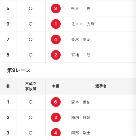
5
○
3
帆景 岬
6
○
1
佐々木 光輝
7
○
4
鈴木 幸治
8
○
2
宮地 朗
第9レース
不成立
着
車番
選手名
事故等
1
○
6
森本 優佑
2
○
2
梅内 幹雄
3
○
4
阿部 剛士