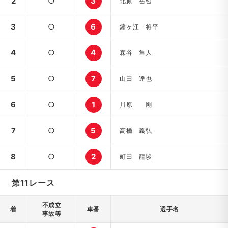
2
○
3
北原 岳哲
3
○
6
鐘ヶ江 将平
4
○
4
森谷 隼人
5
○
7
山田 達也
6
○
1
川原 剛
7
○
5
高橋 義弘
8
○
2
町田 龍駿
第11レース
不成立
着
車番
選手名
事故等