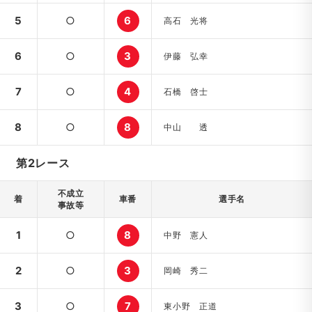
5
○
6
高石 光将
6
○
3
伊藤 弘幸
7
○
4
石橋 啓士
8
○
8
中山 透
第2レース
不成立
着
車番
選手名
事故等
1
○
8
中野 憲人
2
○
3
岡崎 秀二
3
○
7
東小野 正道