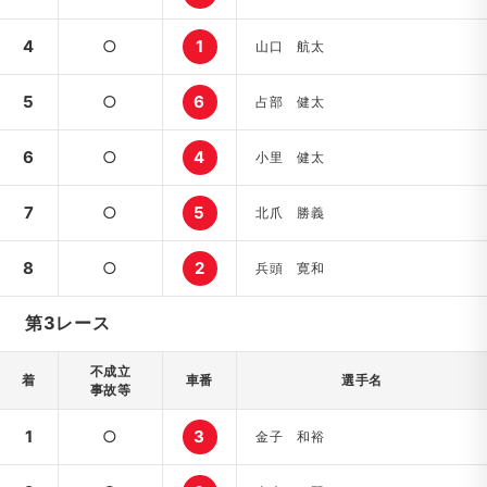
4
○
1
山口 航太
5
○
6
占部 健太
6
○
4
小里 健太
7
○
5
北爪 勝義
8
○
2
兵頭 寛和
第3レース
不成立
着
車番
選手名
事故等
1
○
3
金子 和裕