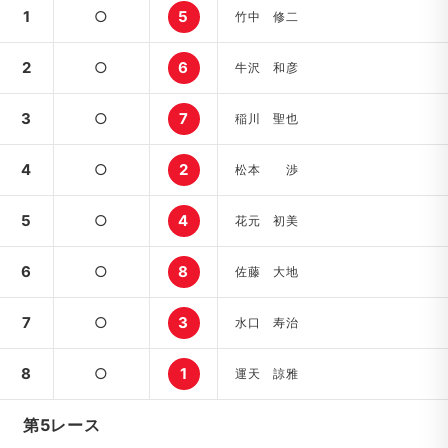
1
○
5
竹中 修二
2
○
6
牛沢 和彦
3
○
7
稲川 聖也
4
○
2
松本 渉
5
○
4
花元 初美
6
○
8
佐藤 大地
7
○
3
水口 寿治
8
○
1
運天 諒雅
第5レース