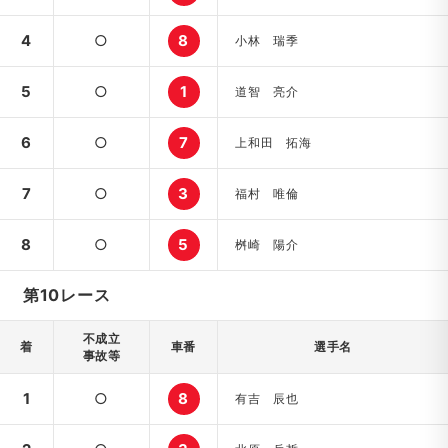
4
○
8
小林 瑞季
5
○
1
道智 亮介
6
○
7
上和田 拓海
7
○
3
福村 唯倫
8
○
5
桝崎 陽介
第10レース
不成立
着
車番
選手名
事故等
1
○
8
有吉 辰也