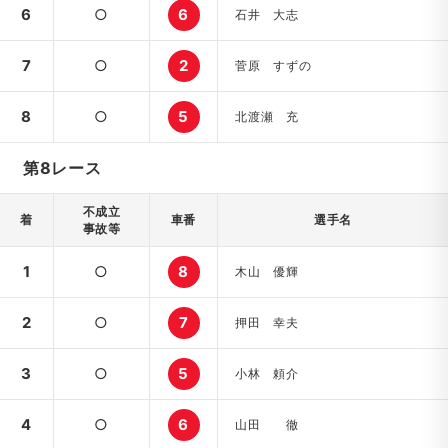
6
○
6
石井 大志
7
○
2
菅原 すずの
8
○
5
北渡瀬 充
第8レース
不成立
着
車番
選手名
事故等
1
○
8
木山 優輝
2
○
7
押田 幸夫
3
○
5
小林 頼介
4
○
6
山田 徹