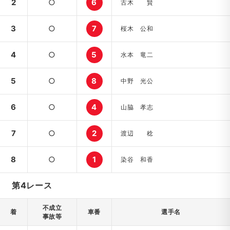
2
○
6
古木 賢
3
○
7
桜木 公和
4
○
5
水本 竜二
5
○
8
中野 光公
6
○
4
山脇 孝志
7
○
2
渡辺 稔
8
○
1
染谷 和香
第4レース
不成立
着
車番
選手名
事故等