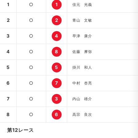
1
○
1
佳元 光義
2
○
2
青山 文敏
3
○
4
早津 康介
4
○
8
佐藤 摩弥
5
○
5
掛川 和人
6
○
7
中村 杏亮
7
○
3
内山 雄介
8
○
6
高宗 良次
第12レース