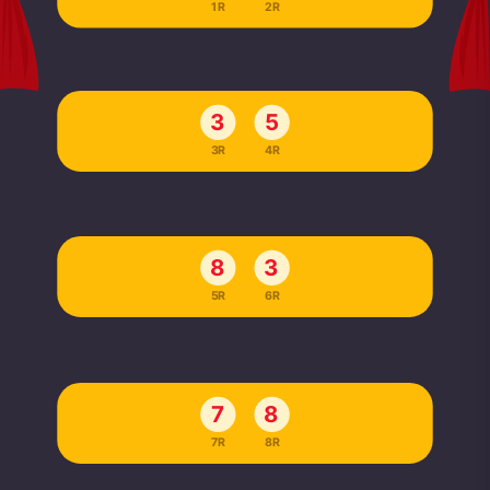
1R
2R
3
5
3R
4R
8
3
5R
6R
7
8
7R
8R