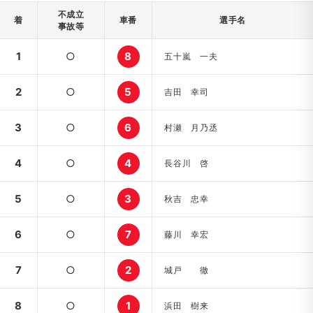
不成立
着
車番
選手名
事故等
1
○
8
五十嵐 一夫
2
○
5
吉田 幸司
3
○
6
村瀬 月乃丞
4
○
4
長谷川 啓
5
○
3
秋吉 忠幸
6
○
7
藤川 幸宏
7
○
2
城戸 徹
8
○
1
浜田 樹来