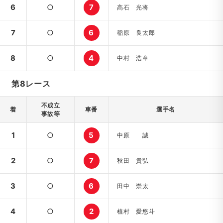
6
○
7
高石 光将
7
○
6
稲原 良太郎
8
○
4
中村 浩章
第8レース
不成立
着
車番
選手名
事故等
1
○
5
中原 誠
2
○
7
秋田 貴弘
3
○
6
田中 崇太
4
○
2
植村 愛悠斗