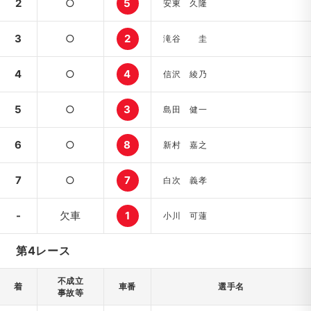
2
○
5
安東 久隆
3
○
2
滝谷 圭
4
○
4
信沢 綾乃
5
○
3
島田 健一
6
○
8
新村 嘉之
7
○
7
白次 義孝
-
欠車
1
小川 可蓮
第4レース
不成立
着
車番
選手名
事故等