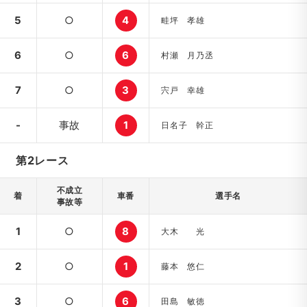
5
○
4
畦坪 孝雄
6
○
6
村瀬 月乃丞
7
○
3
宍戸 幸雄
-
事故
1
日名子 幹正
第2レース
不成立
着
車番
選手名
事故等
1
○
8
大木 光
2
○
1
藤本 悠仁
3
○
6
田島 敏徳