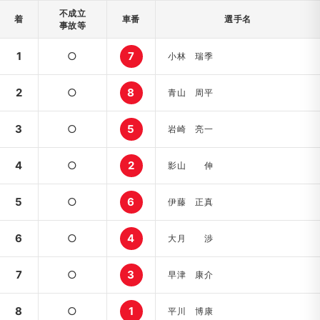
不成立
着
車番
選手名
事故等
1
○
7
小林 瑞季
2
○
8
青山 周平
3
○
5
岩崎 亮一
4
○
2
影山 伸
5
○
6
伊藤 正真
6
○
4
大月 渉
7
○
3
早津 康介
8
○
1
平川 博康