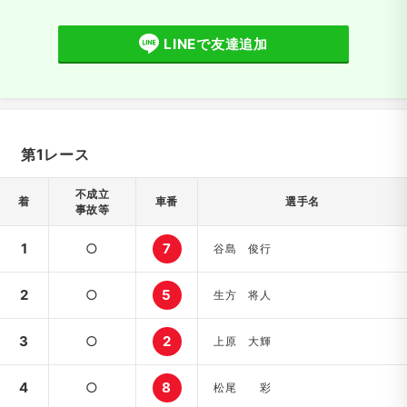
LINEで友達追加
第1レース
不成立
着
車番
選手名
事故等
1
○
7
谷島 俊行
2
○
5
生方 将人
3
○
2
上原 大輝
4
○
8
松尾 彩