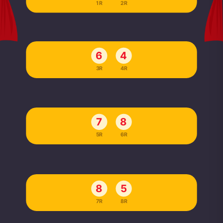
1R
2R
6
4
3R
4R
7
8
5R
6R
8
5
7R
8R