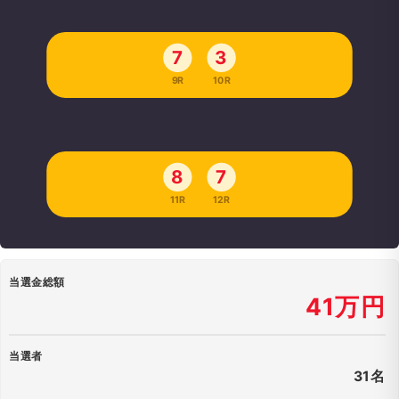
7
3
9R
10R
8
7
11R
12R
当選金総額
41万円
当選者
31名