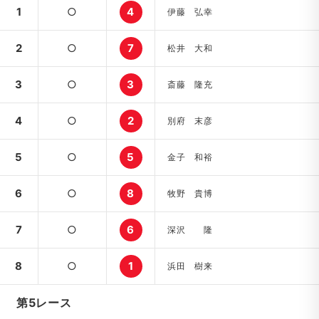
1
○
4
伊藤 弘幸
2
○
7
松井 大和
3
○
3
斎藤 隆充
4
○
2
別府 末彦
5
○
5
金子 和裕
6
○
8
牧野 貴博
7
○
6
深沢 隆
8
○
1
浜田 樹来
第5レース