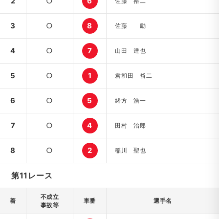
2
○
6
佐藤 裕二
3
○
8
佐藤 励
4
○
7
山田 達也
5
○
1
君和田 裕二
6
○
5
緒方 浩一
7
○
4
田村 治郎
8
○
2
稲川 聖也
第11レース
不成立
着
車番
選手名
事故等