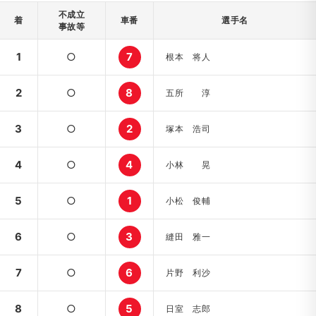
不成立
着
車番
選手名
事故等
1
○
7
根本 将人
2
○
8
五所 淳
3
○
2
塚本 浩司
4
○
4
小林 晃
5
○
1
小松 俊輔
6
○
3
縫田 雅一
7
○
6
片野 利沙
8
○
5
日室 志郎