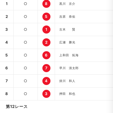
1
○
8
黒川 京介
2
○
5
吉原 恭佑
3
○
1
古木 賢
4
○
2
広瀬 勝光
5
○
6
上和田 拓海
6
○
7
早川 清太郎
7
○
4
掛川 和人
8
○
3
押田 和也
第12レース