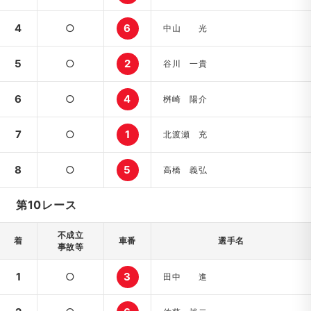
4
○
6
中山 光
5
○
2
谷川 一貴
6
○
4
桝崎 陽介
7
○
1
北渡瀬 充
8
○
5
高橋 義弘
第10レース
不成立
着
車番
選手名
事故等
1
○
3
田中 進