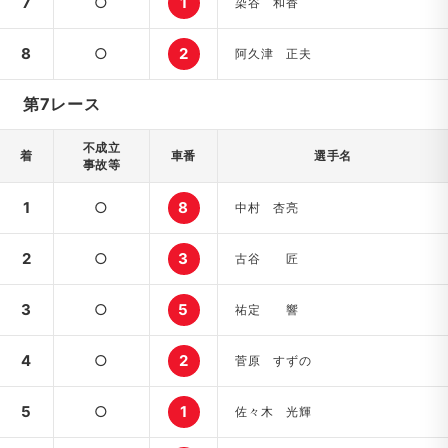
7
○
1
染谷 和香
8
○
2
阿久津 正夫
第7レース
不成立
着
車番
選手名
事故等
1
○
8
中村 杏亮
2
○
3
古谷 匠
3
○
5
祐定 響
4
○
2
菅原 すずの
5
○
1
佐々木 光輝