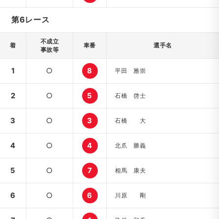
第6レース
不成立
着
車番
選手名
事故等
1
○
8
平田 雅崇
2
○
5
石橋 啓士
3
○
3
石橋 大
4
○
4
北爪 勝義
5
○
7
相馬 康夫
6
○
6
川原 剛