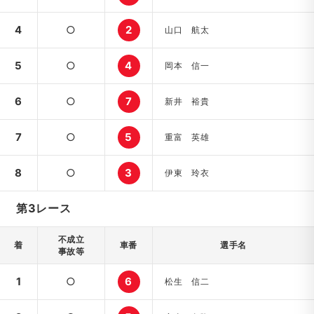
4
○
2
山口 航太
5
○
4
岡本 信一
6
○
7
新井 裕貴
7
○
5
重富 英雄
8
○
3
伊東 玲衣
第3レース
不成立
着
車番
選手名
事故等
1
○
6
松生 信二