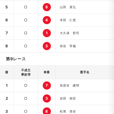
5
○
8
山田 真弘
6
○
4
本田 仁恵
7
○
1
大久保 哲司
8
○
3
岩佐 常義
第9レース
不成立
着
車番
選手名
事故等
1
○
7
加賀谷 建明
2
○
3
岩田 裕臣
3
○
8
松尾 啓史