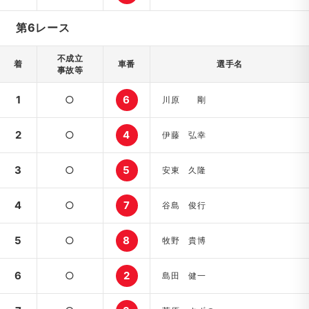
第6レース
不成立
着
車番
選手名
事故等
1
○
6
川原 剛
2
○
4
伊藤 弘幸
3
○
5
安東 久隆
4
○
7
谷島 俊行
5
○
8
牧野 貴博
6
○
2
島田 健一