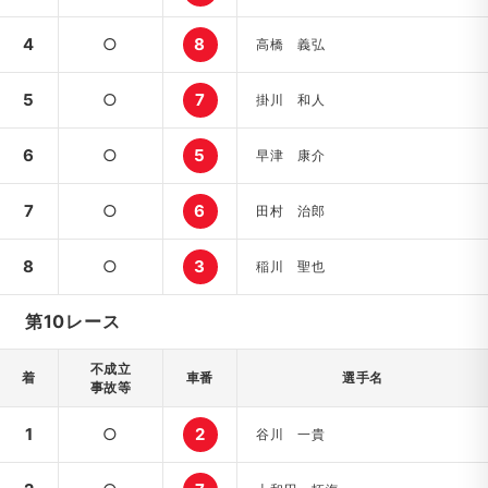
4
○
8
高橋 義弘
5
○
7
掛川 和人
6
○
5
早津 康介
7
○
6
田村 治郎
8
○
3
稲川 聖也
第10レース
不成立
着
車番
選手名
事故等
1
○
2
谷川 一貴