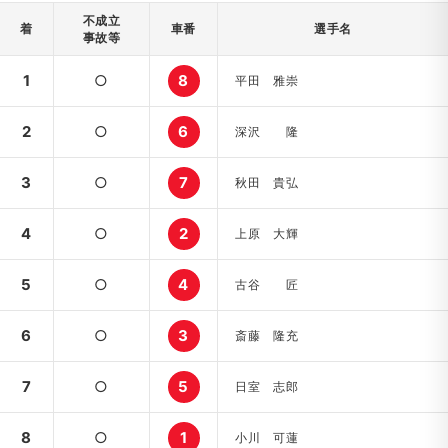
不成立
着
車番
選手名
事故等
1
○
8
平田 雅崇
2
○
6
深沢 隆
3
○
7
秋田 貴弘
4
○
2
上原 大輝
5
○
4
古谷 匠
6
○
3
斎藤 隆充
7
○
5
日室 志郎
8
○
1
小川 可蓮