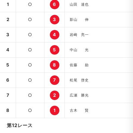
1
○
6
山田 達也
2
○
3
影山 伸
3
○
4
岩崎 亮一
4
○
5
中山 光
5
○
8
佐藤 励
6
○
7
松尾 啓史
7
○
2
広瀬 勝光
8
○
1
古木 賢
第12レース