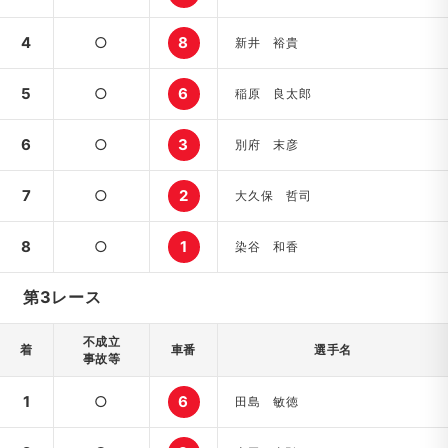
4
○
8
新井 裕貴
5
○
6
稲原 良太郎
6
○
3
別府 末彦
7
○
2
大久保 哲司
8
○
1
染谷 和香
第3レース
不成立
着
車番
選手名
事故等
1
○
6
田島 敏徳