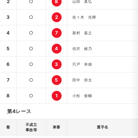
2
○
8
山田 真弘
3
○
2
佐々木 光輝
4
○
7
新村 嘉之
5
○
4
信沢 綾乃
6
○
3
宍戸 幸雄
7
○
5
田中 崇太
8
○
1
小松 俊輔
第4レース
不成立
着
車番
選手名
事故等