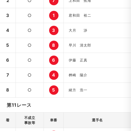
2
○
7
上和田 拓海
3
○
1
君和田 裕二
4
○
3
大月 渉
5
○
8
早川 清太郎
6
○
6
伊藤 正真
7
○
4
桝崎 陽介
8
○
5
緒方 浩一
第11レース
不成立
着
車番
選手名
事故等