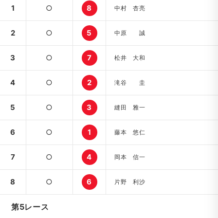
1
○
8
中村 杏亮
2
○
5
中原 誠
3
○
7
松井 大和
4
○
2
滝谷 圭
5
○
3
縫田 雅一
6
○
1
藤本 悠仁
7
○
4
岡本 信一
8
○
6
片野 利沙
第5レース