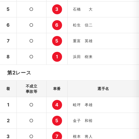
5
○
3
石橋 大
6
○
6
松生 信二
7
○
5
重富 英雄
8
○
1
浜田 樹来
第2レース
不成立
着
車番
選手名
事故等
1
○
4
畦坪 孝雄
2
○
5
金子 和裕
3
○
7
根本 将人