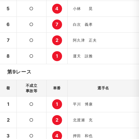
5
○
4
小林 晃
6
○
7
白次 義孝
7
○
2
阿久津 正夫
8
○
1
運天 諒雅
第9レース
不成立
着
車番
選手名
事故等
1
○
1
平川 博康
2
○
2
北渡瀬 充
3
○
4
押田 和也