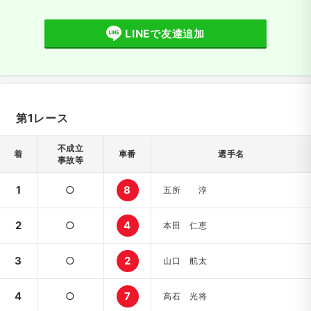
LINEで友達追加
第1レース
不成立
着
車番
選手名
事故等
1
○
8
五所 淳
2
○
4
本田 仁恵
3
○
2
山口 航太
4
○
7
高石 光将