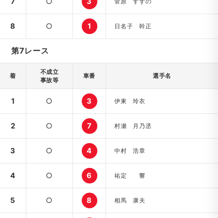
7
○
3
菅原 すずの
8
○
1
日名子 幹正
第7レース
不成立
着
車番
選手名
事故等
1
○
3
伊東 玲衣
2
○
7
村瀬 月乃丞
3
○
4
中村 浩章
4
○
6
祐定 響
5
○
8
相馬 康夫