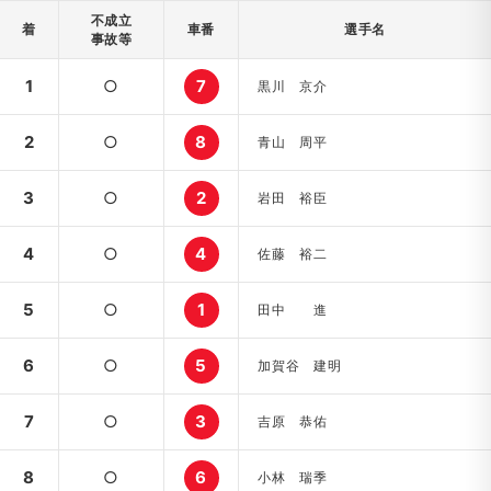
不成立
着
車番
選手名
事故等
1
○
7
黒川 京介
2
○
8
青山 周平
3
○
2
岩田 裕臣
4
○
4
佐藤 裕二
5
○
1
田中 進
6
○
5
加賀谷 建明
7
○
3
吉原 恭佑
8
○
6
小林 瑞季