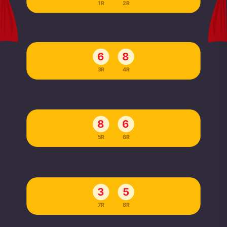
1R
2R
6
8
3R
4R
8
6
5R
6R
3
5
7R
8R