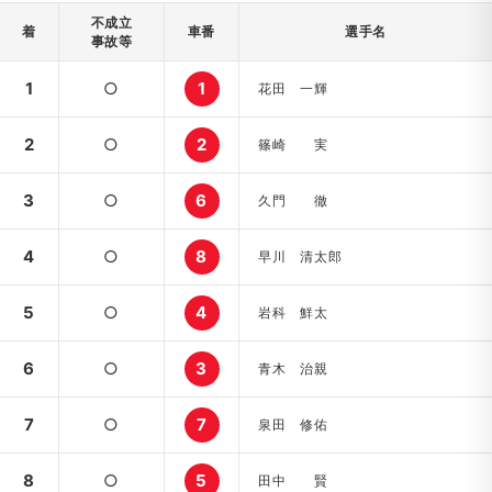
不成立
着
車番
選手名
事故等
1
○
1
花田 一輝
2
○
2
篠崎 実
3
○
6
久門 徹
4
○
8
早川 清太郎
5
○
4
岩科 鮮太
6
○
3
青木 治親
7
○
7
泉田 修佑
8
○
5
田中 賢