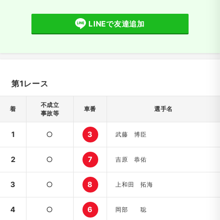
LINEで友達追加
第1レース
不成立
着
車番
選手名
事故等
1
○
3
武藤 博臣
2
○
7
吉原 恭佑
3
○
8
上和田 拓海
4
○
6
岡部 聡