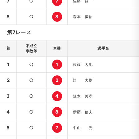
7
○
7
佐藤 裕二
8
○
8
森本 優佑
第7レース
不成立
着
車番
選手名
事故等
1
○
1
佐藤 大地
2
○
2
辻 大樹
3
○
4
笠木 美孝
4
○
8
伊藤 信夫
5
○
7
中山 光