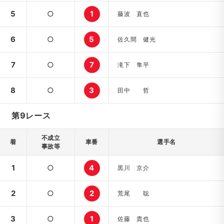
5
○
1
藤波 直也
6
○
5
佐久間 健光
7
○
7
滝下 隼平
8
○
3
田中 哲
第9レース
不成立
着
車番
選手名
事故等
1
○
4
黒川 京介
2
○
2
荒尾 聡
3
○
1
佐藤 貴也