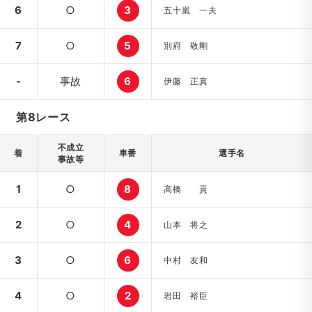
6
○
3
五十嵐 一夫
7
○
5
別府 敬剛
-
事故
6
伊藤 正真
第8レース
不成立
着
車番
選手名
事故等
1
○
8
高橋 貢
2
○
4
山本 将之
3
○
6
中村 友和
4
○
2
岩田 裕臣