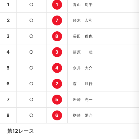
1
○
1
青山 周平
2
○
7
鈴木 宏和
3
○
8
長田 稚也
4
○
3
篠原 睦
5
○
4
永井 大介
6
○
2
森 且行
7
○
5
岩崎 亮一
8
○
6
桝崎 陽介
第12レース