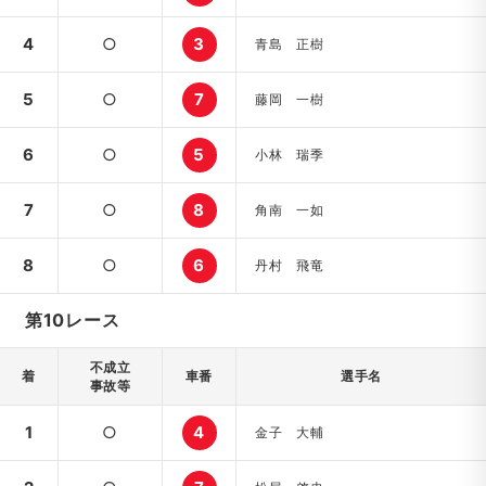
4
○
3
青島 正樹
5
○
7
藤岡 一樹
6
○
5
小林 瑞季
7
○
8
角南 一如
8
○
6
丹村 飛竜
第10レース
不成立
着
車番
選手名
事故等
1
○
4
金子 大輔