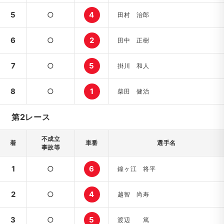
5
○
4
田村 治郎
6
○
2
田中 正樹
7
○
5
掛川 和人
8
○
1
柴田 健治
第2レース
不成立
着
車番
選手名
事故等
1
○
6
鐘ヶ江 将平
2
○
4
越智 尚寿
3
○
5
渡辺 篤