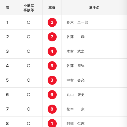
不成立
着
車番
選手名
事故等
1
○
2
鈴木 圭一郎
2
○
7
佐藤 励
3
○
4
木村 武之
4
○
5
佐藤 摩弥
5
○
3
中村 杏亮
6
○
6
丸山 智史
7
○
8
松本 康
8
○
1
阿部 仁志