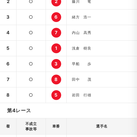
2
○
2
藤川 竜
3
○
6
緒方 浩一
4
○
7
内山 高秀
5
○
1
浅倉 樹良
6
○
3
早船 歩
7
○
8
田中 茂
8
○
5
岩田 行雄
第4レース
不成立
着
車番
選手名
事故等