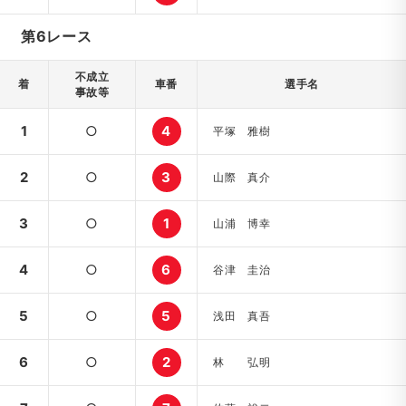
第6レース
不成立
着
車番
選手名
事故等
1
○
4
平塚 雅樹
2
○
3
山際 真介
3
○
1
山浦 博幸
4
○
6
谷津 圭治
5
○
5
浅田 真吾
6
○
2
林 弘明