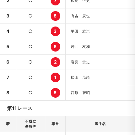
2
○
7
松尾 啓史
3
○
8
有吉 辰也
4
○
3
平田 雅崇
5
○
6
若井 友和
6
○
2
岩見 貴史
7
○
1
松山 茂靖
8
○
5
西原 智昭
第11レース
不成立
着
車番
選手名
事故等