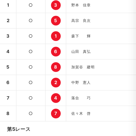
1
○
3
野本 佳章
2
○
5
高宗 良次
3
○
1
森下 輝
4
○
6
山田 真弘
5
○
8
加賀谷 建明
6
○
2
中野 憲人
7
○
4
落合 巧
8
○
7
佐々木 啓
第5レース