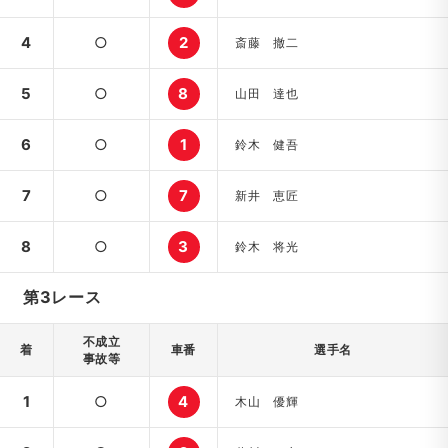
4
○
2
斎藤 撤二
5
○
8
山田 達也
6
○
1
鈴木 健吾
7
○
7
新井 恵匠
8
○
3
鈴木 将光
第3レース
不成立
着
車番
選手名
事故等
1
○
4
木山 優輝