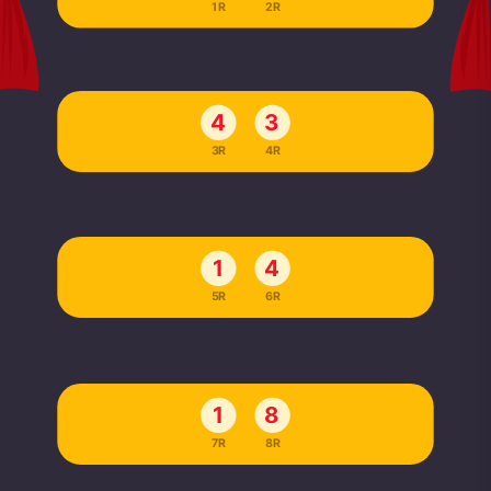
1R
2R
4
3
3R
4R
1
4
5R
6R
1
8
7R
8R