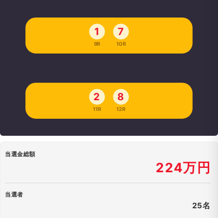
1
7
9R
10R
2
8
11R
12R
当選金総額
224万円
当選者
25名