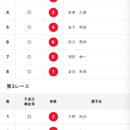
4
○
3
安東 久隆
5
○
4
金子 和裕
6
○
6
田方 秀和
7
○
5
増田 伸一
8
○
1
染谷 和香
第3レース
不成立
着
車番
選手名
事故等
1
○
2
片野 利沙