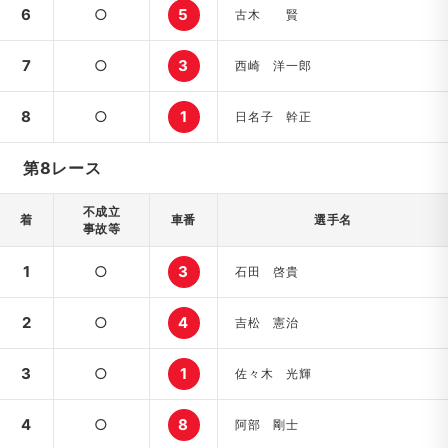
6
○
5
古木 賢
7
○
3
西崎 洋一郎
8
○
1
日名子 幹正
第8レース
不成立
着
車番
選手名
事故等
1
○
3
石田 啓貴
2
○
4
吉松 憲治
3
○
1
佐々木 光輝
4
○
8
阿部 剛士