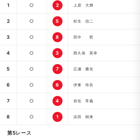
1
○
2
上原 大輝
2
○
5
松生 信二
3
○
8
田中 哲
4
○
3
西久保 英幸
5
○
7
広瀬 勝光
6
○
6
伊東 玲衣
7
○
4
岩佐 常義
8
○
1
浜田 樹来
第5レース