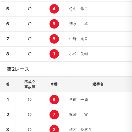
5
○
4
竹中 修二
6
○
5
清水 卓
7
○
8
中野 光公
8
○
1
小松 俊輔
第2レース
不成立
着
車番
選手名
事故等
1
○
8
角南 一如
2
○
7
篠崎 実
3
○
2
植村 愛悠斗