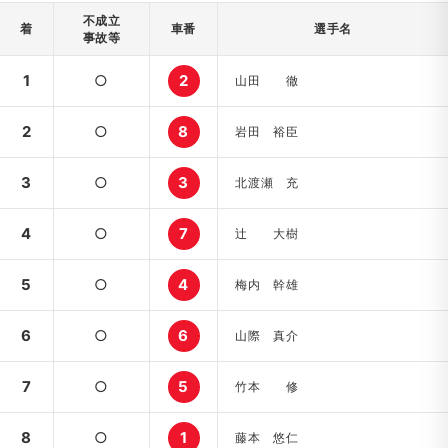
不成立
着
車番
選手名
事故等
1
○
2
山田 徹
2
○
8
岩田 裕臣
3
○
3
北渡瀬 充
4
○
7
辻 大樹
5
○
4
梅内 幹雄
6
○
6
山際 真介
7
○
5
竹本 修
8
○
1
藤本 悠仁