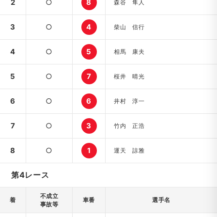
2
○
8
森谷 隼人
3
○
4
柴山 信行
4
○
5
相馬 康夫
5
○
7
桜井 晴光
6
○
6
井村 淳一
7
○
3
竹内 正浩
8
○
1
運天 諒雅
第4レース
不成立
着
車番
選手名
事故等