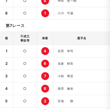
7
○
8
仲田 恵一朗
8
○
1
小川 可蓮
第7レース
不成立
着
車番
選手名
事故等
1
○
4
吉田 幸司
2
○
6
浅倉 樹良
3
○
7
小椋 華恋
4
○
8
泉田 修佑
5
○
2
宮地 朗