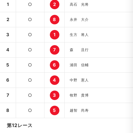
1
○
2
高石 光将
2
○
8
永井 大介
3
○
1
生方 将人
4
○
7
森 且行
5
○
6
浦田 信輔
6
○
4
中野 憲人
7
○
3
牧野 貴博
8
○
5
越智 尚寿
第12レース