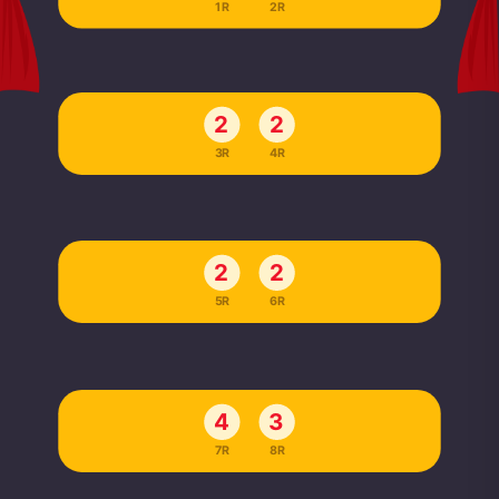
1R
2R
2
2
3R
4R
2
2
5R
6R
4
3
7R
8R