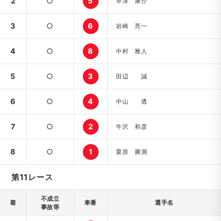
2
○
5
早津 康介
3
○
6
岩崎 亮一
4
○
8
中村 雅人
5
○
3
田辺 誠
6
○
4
中山 透
7
○
2
牛沢 和彦
8
○
1
栗原 勝測
第11レース
不成立
着
車番
選手名
事故等