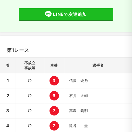
LINEで友達追加
第1レース
不成立
着
車番
選手名
事故等
1
○
3
信沢 綾乃
2
○
6
石井 大輔
3
○
7
高塚 義明
4
○
2
滝谷 圭