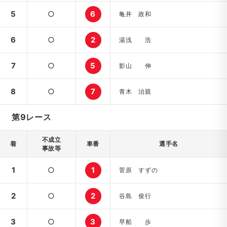
5
○
6
亀井 政和
6
○
2
湯浅 浩
7
○
5
影山 伸
8
○
7
青木 治親
第9レース
不成立
着
車番
選手名
事故等
1
○
1
菅原 すずの
2
○
2
谷島 俊行
3
○
3
早船 歩