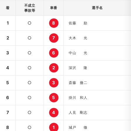
不成立
着
車番
選手名
事故等
1
○
8
佐藤 励
2
○
7
大木 光
3
○
6
中山 光
4
○
2
深沢 隆
5
○
3
斎藤 撤二
6
○
5
掛川 和人
7
○
4
人見 剛志
8
○
1
城戸 徹