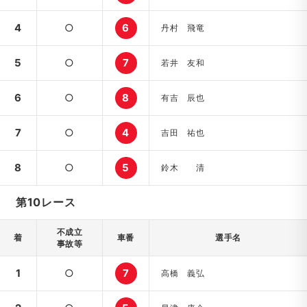
4
○
6
丹村 飛竜
5
○
7
若井 友和
6
○
8
有吉 辰也
7
○
4
吉田 祐也
8
○
5
鈴木 清
第10レース
不成立
着
車番
選手名
事故等
1
○
7
高橋 義弘