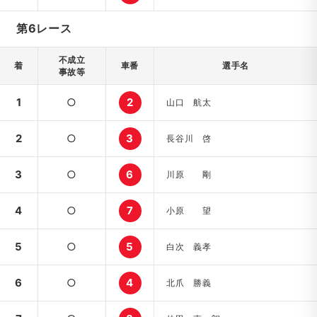
第6レース
不成立
着
車番
選手名
事故等
1
○
2
山口 航太
2
○
3
長谷川 啓
3
○
6
川原 剛
4
○
7
小原 望
5
○
5
白次 義孝
6
○
4
北爪 勝義