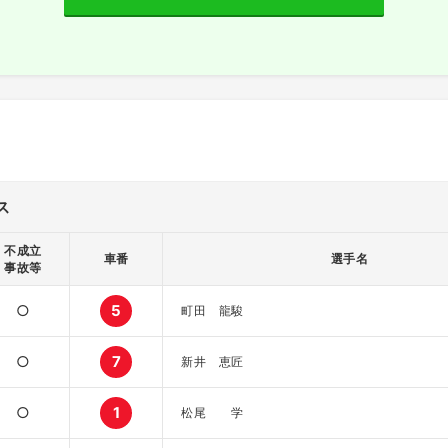
ス
不成立
車番
選手名
事故等
○
5
町田 龍駿
○
7
新井 恵匠
○
1
松尾 学