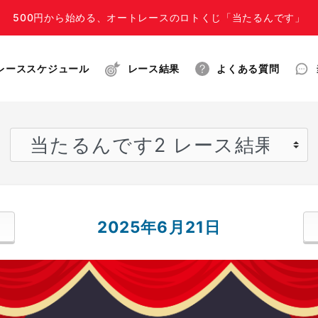
500円から始める、オートレースのロトくじ「当たるんです」
レーススケジュール
レース結果
よくある質問
2025年6月21日