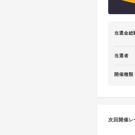
当選金総
当選者
開催種類
次回開催レ