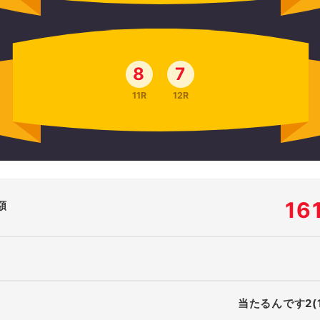
8
7
11R
12R
16
額
当たるんです2(