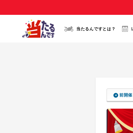
当たるんですとは？
前開催