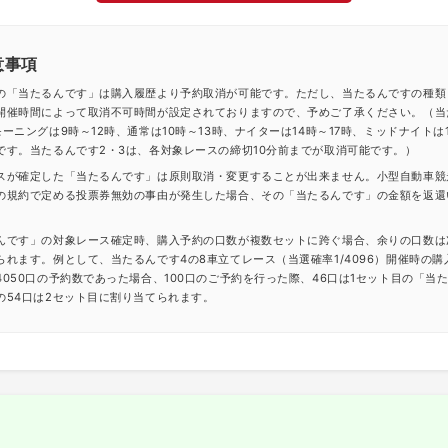
意事項
の「当たるんです」は購入履歴より予約取消が可能です。ただし、当たるんですの種類
開催時間によって取消不可時間が設定されておりますので、予めご了承ください。（当
ーニングは9時～12時、通常は10時～13時、ナイターは14時～17時、ミッドナイトは1
です。当たるんです2・3は、各対象レースの締切10分前までが取消可能です。）
スが確定した「当たるんです」は原則取消・変更することが出来ません。小型自動車競
の規約で定める投票券無効の事由が発生した場合、その「当たるんです」の金額を返還
んです」の対象レース確定時、購入予約の口数が複数セットに跨ぐ場合、余りの口数は
られます。例として、当たるんです4の8車立てレース（当選確率1/4096）開催時の購
4050口の予約数であった場合、100口のご予約を行った際、46口は1セット目の「当
の54口は2セット目に割り当てられます。