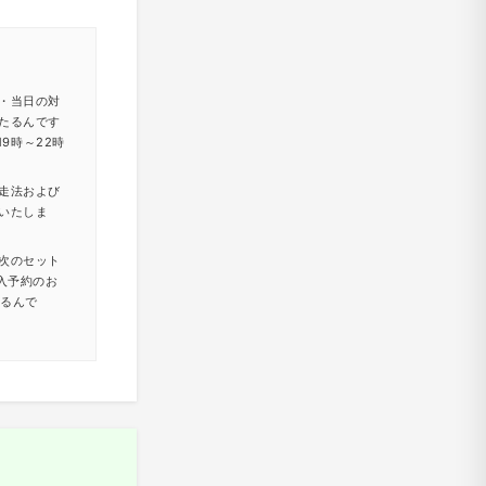
・当日の対
たるんです
9時～22時
走法および
いたしま
次のセット
入予約のお
たるんで