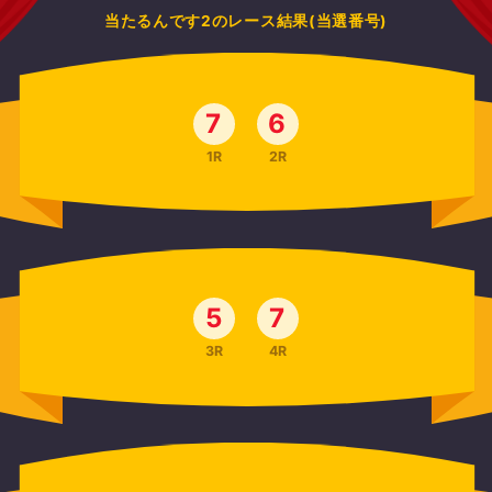
当たるんです2のレース結果(当選番号)
7
6
1R
2R
5
7
3R
4R