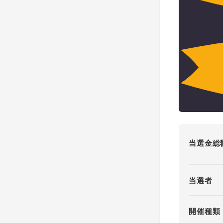
当選金総
当選者
開催種類