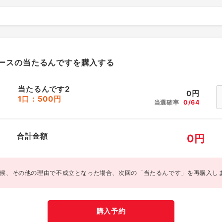
ースの当たるんですを購入する
当たるんです2
0
円
1口：500円
当選確率
0/64
合計金額
0
円
候、その他の理由で不成立となった場合、次回の「当たるんです」を再購入し
購入予約