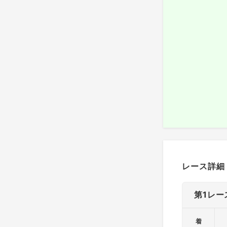
レース詳細
第1レー
着