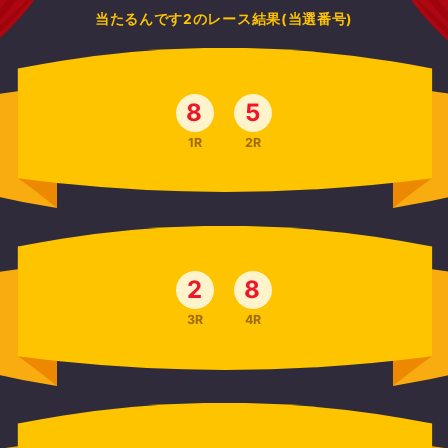
当たるんです2のレース結果(当選番号)
8
5
1R
2R
2
8
3R
4R