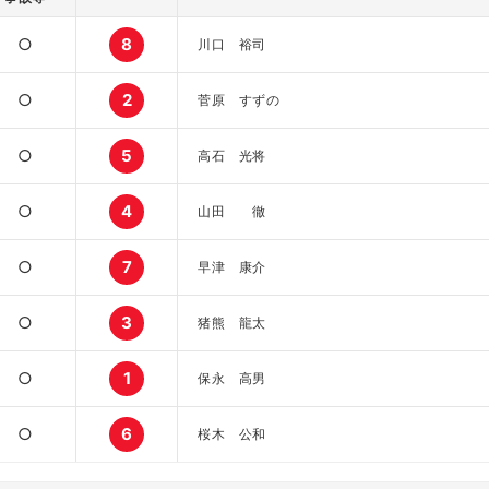
○
8
川口 裕司
○
2
菅原 すずの
○
5
高石 光将
○
4
山田 徹
○
7
早津 康介
○
3
猪熊 龍太
○
1
保永 高男
○
6
桜木 公和