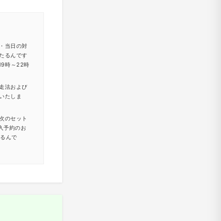
・当日の対
たるんです
9時～22時
走法および
いたしま
次のセット
入予約のお
たるんで