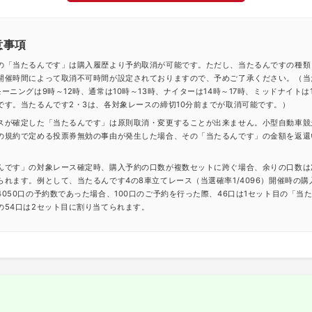
意事項
の「当たるんです」は購入履歴より予約取消が可能です。ただし、当たるんですの種類
開催時間によって取消不可時間が設定されておりますので、予めご了承ください。（当
ーニングは9時～12時、通常は10時～13時、ナイターは14時～17時、ミッドナイトは1
です。当たるんです2・3は、各対象レースの締切10分前までが取消可能です。）
スが確定した「当たるんです」は原則取消・変更することが出来ません。小型自動車競
の規約で定める投票券無効の事由が発生した場合、その「当たるんです」の金額を返還
んです」の対象レース確定時、購入予約の口数が複数セットに跨ぐ場合、余りの口数は
られます。例として、当たるんです4の8車立てレース（当選確率1/4096）開催時の購
4050口の予約数であった場合、100口のご予約を行った際、46口は1セット目の「当
の54口は2セット目に割り当てられます。