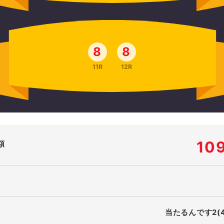
8
8
11R
12R
10
額
当たるんです2(