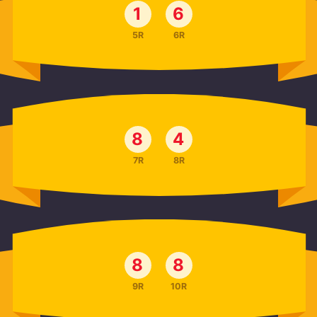
1
6
5R
6R
8
4
7R
8R
8
8
9R
10R