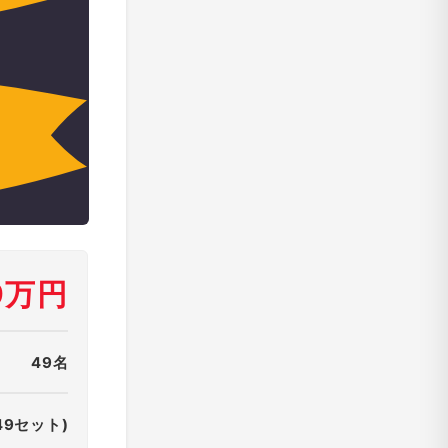
9万円
49名
49セット)