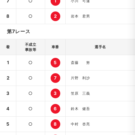
7
○
1
小川 可蓮
8
○
2
岩本 君男
第7レース
不成立
着
車番
選手名
事故等
1
○
5
斎藤 努
2
○
7
片野 利沙
3
○
3
笠原 三義
4
○
6
鈴木 健吾
5
○
8
中村 杏亮