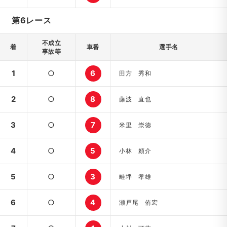
第6レース
不成立
着
車番
選手名
事故等
1
○
6
田方 秀和
2
○
8
藤波 直也
3
○
7
米里 崇徳
4
○
5
小林 頼介
5
○
3
畦坪 孝雄
6
○
4
瀬戸尾 侑宏