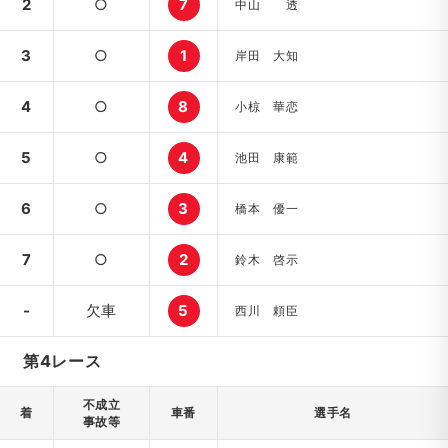
2
○
7
中山 透
3
○
1
岸田 大知
4
○
8
小椋 華恋
5
○
4
池田 康範
6
○
3
橋本 優一
7
○
2
鈴木 啓示
-
欠車
5
西川 頼臣
第4レース
不成立
着
車番
選手名
事故等