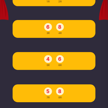
1R
2R
6
8
3R
4R
4
6
5R
6R
5
8
7R
8R