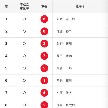
不成立
着
車番
選手名
事故等
1
○
8
鈴木 圭一郎
2
○
6
佐藤 裕二
3
○
3
矢野 正剛
4
○
7
長田 恭徳
5
○
5
落合 巧
6
○
1
角貝 拓海
7
○
4
小栗 勝太
8
○
2
稲原 良太郎