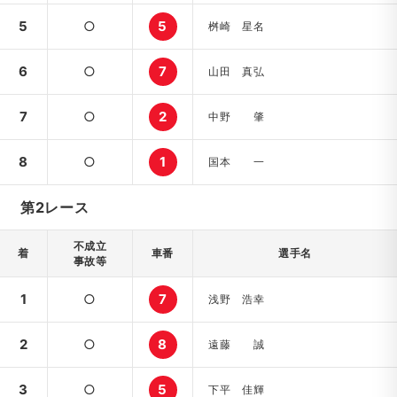
5
○
5
桝崎 星名
6
○
7
山田 真弘
7
○
2
中野 肇
8
○
1
国本 一
第2レース
不成立
着
車番
選手名
事故等
1
○
7
浅野 浩幸
2
○
8
遠藤 誠
3
○
5
下平 佳輝