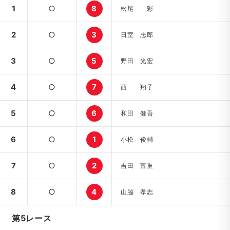
1
○
8
松尾 彩
2
○
3
日室 志郎
3
○
5
野田 光宏
4
○
7
西 翔子
5
○
6
和田 健吾
6
○
1
小松 俊輔
7
○
2
吉田 富重
8
○
4
山脇 孝志
第5レース