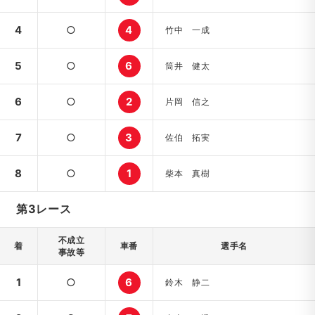
4
○
4
竹中 一成
5
○
6
筒井 健太
6
○
2
片岡 信之
7
○
3
佐伯 拓実
8
○
1
柴本 真樹
第3レース
不成立
着
車番
選手名
事故等
1
○
6
鈴木 静二