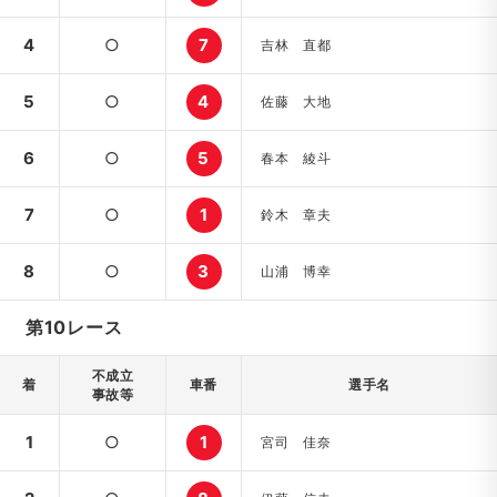
4
○
7
吉林 直都
5
○
4
佐藤 大地
6
○
5
春本 綾斗
7
○
1
鈴木 章夫
8
○
3
山浦 博幸
第10レース
不成立
着
車番
選手名
事故等
1
○
1
宮司 佳奈