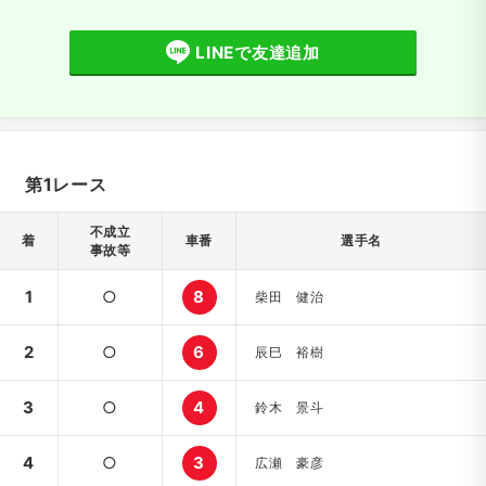
LINEで友達追加
第1レース
不成立
着
車番
選手名
事故等
1
○
8
柴田 健治
2
○
6
辰巳 裕樹
3
○
4
鈴木 景斗
4
○
3
広瀬 豪彦