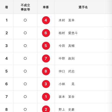
不成立
着
車番
選手名
事故等
1
○
4
木村 直幸
2
○
6
植村 愛悠斗
3
○
5
今田 真輔
4
○
7
中野 政則
5
○
8
仲口 武志
6
○
3
小林 晃
7
○
1
坂本 茉奈
8
○
2
野上 史豪