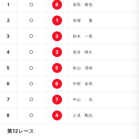
1
○
8
長田 稚也
2
○
1
赤堀 翼
3
○
3
鈴木 一馬
4
○
2
長谷 晴久
5
○
5
松山 茂靖
6
○
6
中村 友和
7
○
7
中山 光
8
○
4
人見 剛志
第12レース