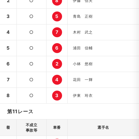
2
○
8
伊藤 信夫
3
○
5
青島 正樹
4
○
7
木村 武之
5
○
6
浦田 信輔
6
○
2
小林 悠樹
7
○
4
花田 一輝
8
○
3
伊東 玲衣
第11レース
不成立
着
車番
選手名
事故等