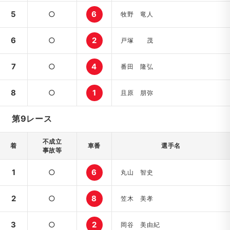
5
○
6
牧野 竜人
6
○
2
戸塚 茂
7
○
4
番田 隆弘
8
○
1
且原 朋弥
第9レース
不成立
着
車番
選手名
事故等
1
○
6
丸山 智史
2
○
8
笠木 美孝
3
○
2
岡谷 美由紀