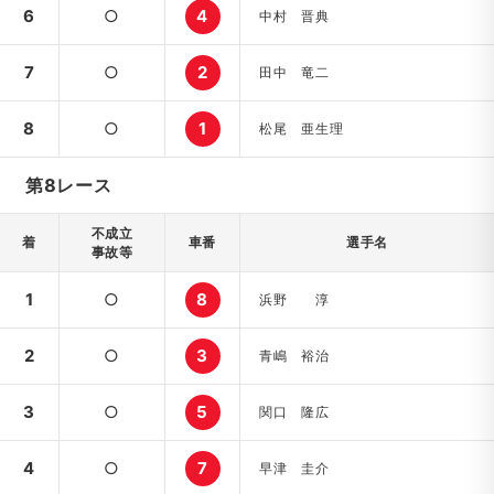
6
○
4
中村 晋典
7
○
2
田中 竜二
8
○
1
松尾 亜生理
第8レース
不成立
着
車番
選手名
事故等
1
○
8
浜野 淳
2
○
3
青嶋 裕治
3
○
5
関口 隆広
4
○
7
早津 圭介