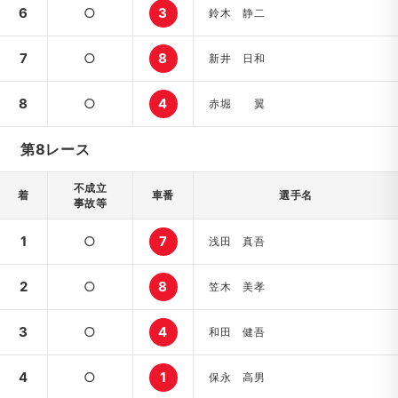
6
○
3
鈴木 静二
7
○
8
新井 日和
8
○
4
赤堀 翼
第8レース
不成立
着
車番
選手名
事故等
1
○
7
浅田 真吾
2
○
8
笠木 美孝
3
○
4
和田 健吾
4
○
1
保永 高男