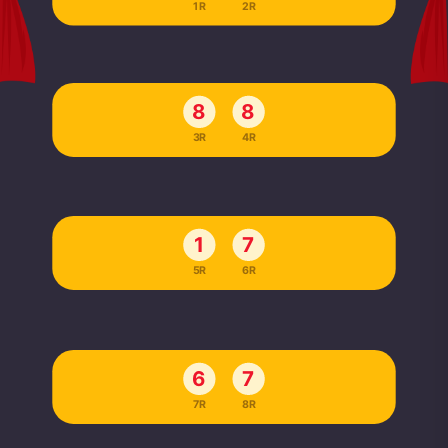
1R
2R
8
8
3R
4R
1
7
5R
6R
6
7
7R
8R