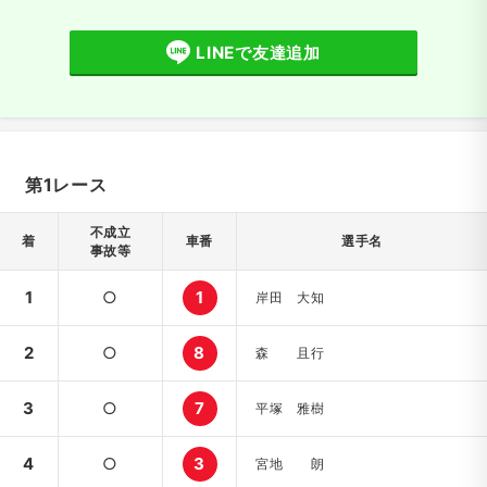
LINEで友達追加
第1レース
不成立
着
車番
選手名
事故等
1
○
1
岸田 大知
2
○
8
森 且行
3
○
7
平塚 雅樹
4
○
3
宮地 朗