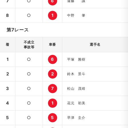
7
○
6
遠藤 誠
8
○
1
中野 肇
第7レース
不成立
着
車番
選手名
事故等
1
○
6
平塚 雅樹
2
○
2
鈴木 景斗
3
○
7
松山 茂靖
4
○
1
花元 初美
5
○
5
早津 圭介