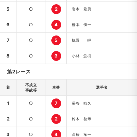
5
○
2
岩本 君男
6
○
4
橋本 優一
7
○
5
帆景 岬
8
○
6
小林 悠樹
第2レース
不成立
着
車番
選手名
事故等
1
○
7
長谷 晴久
2
○
2
鈴木 啓示
3
○
4
高橋 祐一