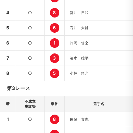
4
○
8
新井 日和
5
○
6
石井 大輔
6
○
1
片岡 信之
7
○
3
清水 雄平
8
○
5
小林 頼介
第3レース
不成立
着
車番
選手名
事故等
1
○
8
佐藤 貴也