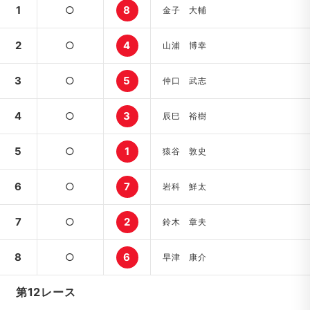
1
○
8
金子 大輔
2
○
4
山浦 博幸
3
○
5
仲口 武志
4
○
3
辰巳 裕樹
5
○
1
猿谷 敦史
6
○
7
岩科 鮮太
7
○
2
鈴木 章夫
8
○
6
早津 康介
第12レース