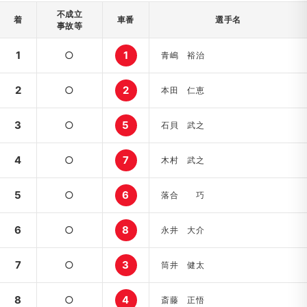
不成立
着
車番
選手名
事故等
1
○
1
青嶋 裕治
2
○
2
本田 仁恵
3
○
5
石貝 武之
4
○
7
木村 武之
5
○
6
落合 巧
6
○
8
永井 大介
7
○
3
筒井 健太
8
○
4
斎藤 正悟