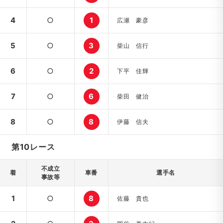
4
○
1
広瀬 豪彦
5
○
3
柴山 信行
6
○
2
下平 佳輝
7
○
6
柴田 健治
8
○
8
伊藤 信夫
第10レース
不成立
着
車番
選手名
事故等
1
○
8
佐藤 貴也