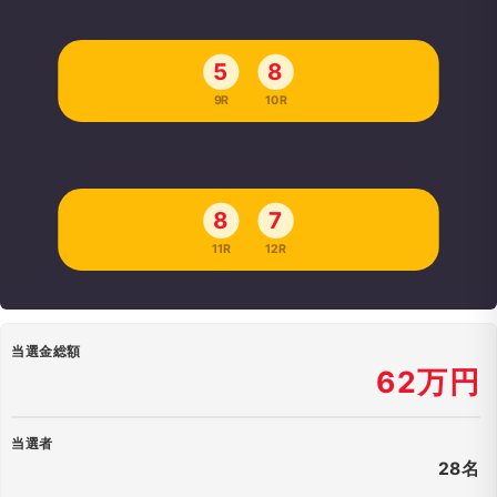
5
8
9R
10R
8
7
11R
12R
当選金総額
62万円
当選者
28名