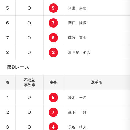
5
○
5
米里 崇徳
6
○
3
関口 隆広
7
○
6
藤波 直也
8
○
2
瀬戸尾 侑宏
第9レース
不成立
着
車番
選手名
事故等
1
○
5
鈴木 一馬
2
○
7
森下 輝
3
○
4
長谷 晴久