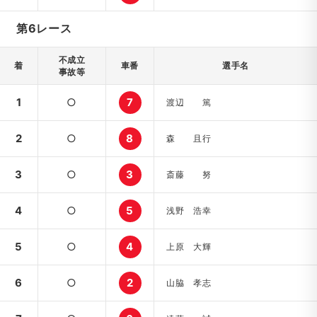
第6レース
不成立
着
車番
選手名
事故等
1
○
7
渡辺 篤
2
○
8
森 且行
3
○
3
斎藤 努
4
○
5
浅野 浩幸
5
○
4
上原 大輝
6
○
2
山脇 孝志