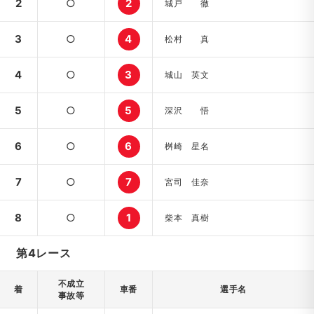
2
○
2
城戸 徹
3
○
4
松村 真
4
○
3
城山 英文
5
○
5
深沢 悟
6
○
6
桝崎 星名
7
○
7
宮司 佳奈
8
○
1
柴本 真樹
第4レース
不成立
着
車番
選手名
事故等