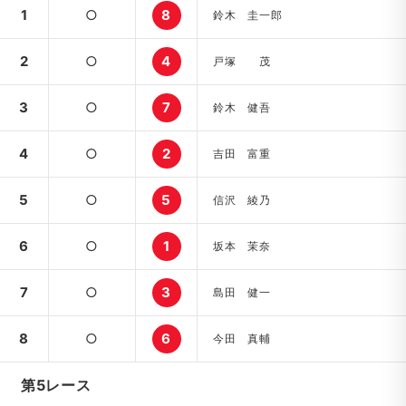
1
○
8
鈴木 圭一郎
2
○
4
戸塚 茂
3
○
7
鈴木 健吾
4
○
2
吉田 富重
5
○
5
信沢 綾乃
6
○
1
坂本 茉奈
7
○
3
島田 健一
8
○
6
今田 真輔
第5レース