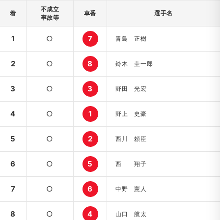
不成立
着
車番
選手名
事故等
1
○
7
青島 正樹
2
○
8
鈴木 圭一郎
3
○
3
野田 光宏
4
○
1
野上 史豪
5
○
2
西川 頼臣
6
○
5
西 翔子
7
○
6
中野 憲人
8
○
4
山口 航太