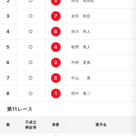
2
○
3
岡谷 美由紀
3
○
7
岩田 裕臣
4
○
6
掛川 和人
5
○
4
牧野 竜人
6
○
2
中村 晋典
7
○
5
中山 透
8
○
1
田中 竜二
第11レース
不成立
着
車番
選手名
事故等