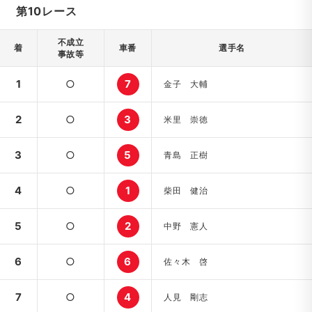
第10レース
不成立
着
車番
選手名
事故等
1
○
7
金子 大輔
2
○
3
米里 崇徳
3
○
5
青島 正樹
4
○
1
柴田 健治
5
○
2
中野 憲人
6
○
6
佐々木 啓
7
○
4
人見 剛志