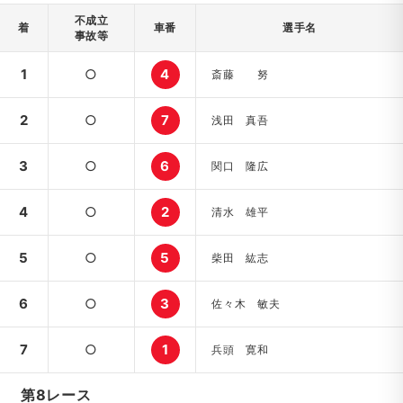
不成立
着
車番
選手名
事故等
1
○
4
斎藤 努
2
○
7
浅田 真吾
3
○
6
関口 隆広
4
○
2
清水 雄平
5
○
5
柴田 紘志
6
○
3
佐々木 敏夫
7
○
1
兵頭 寛和
第8レース