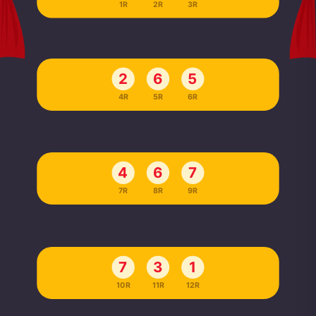
1R
2R
3R
2
6
5
4R
5R
6R
4
6
7
7R
8R
9R
7
3
1
10R
11R
12R