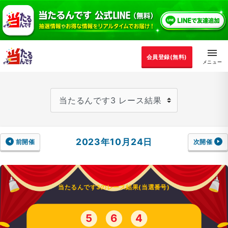
会員登録(無料)
2023年10月24日
前開催
次開催
当たるんです3のレース結果(当選番号)
5
6
4