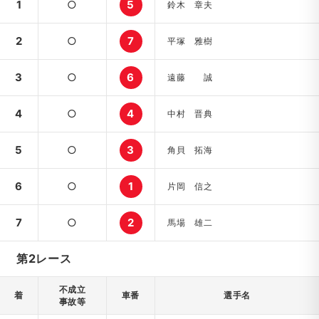
1
○
5
鈴木 章夫
2
○
7
平塚 雅樹
3
○
6
遠藤 誠
4
○
4
中村 晋典
5
○
3
角貝 拓海
6
○
1
片岡 信之
7
○
2
馬場 雄二
第2レース
不成立
着
車番
選手名
事故等