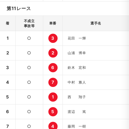
第11レース
不成立
着
車番
選手名
事故等
1
○
3
花田 一輝
2
○
2
山浦 博幸
3
○
6
鈴木 宏和
4
○
7
中村 雅人
5
○
1
西 翔子
6
○
5
渡辺 篤
7
○
4
藤岡 一樹