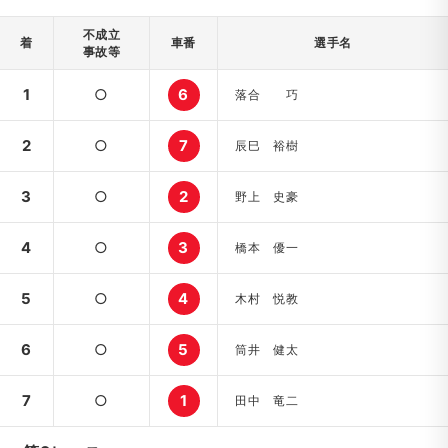
不成立
着
車番
選手名
事故等
1
○
6
落合 巧
2
○
7
辰巳 裕樹
3
○
2
野上 史豪
4
○
3
橋本 優一
5
○
4
木村 悦教
6
○
5
筒井 健太
7
○
1
田中 竜二