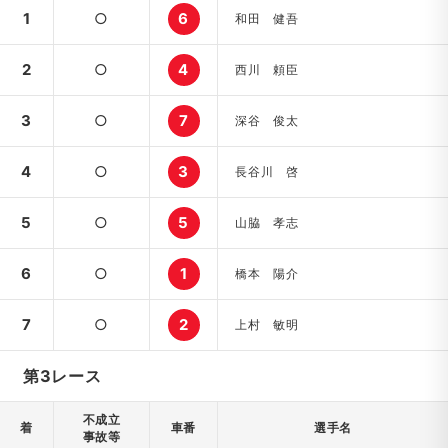
1
○
6
和田 健吾
2
○
4
西川 頼臣
3
○
7
深谷 俊太
4
○
3
長谷川 啓
5
○
5
山脇 孝志
6
○
1
橋本 陽介
7
○
2
上村 敏明
第3レース
不成立
着
車番
選手名
事故等