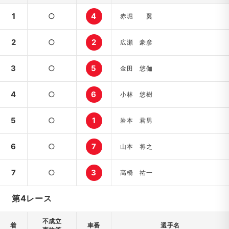
1
○
4
赤堀 翼
2
○
2
広瀬 豪彦
3
○
5
金田 悠伽
4
○
6
小林 悠樹
5
○
1
岩本 君男
6
○
7
山本 将之
7
○
3
高橋 祐一
第4レース
不成立
着
車番
選手名