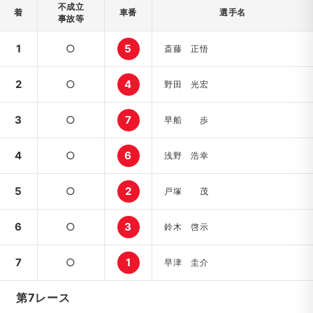
不成立
着
車番
選手名
事故等
1
○
5
斎藤 正悟
2
○
4
野田 光宏
3
○
7
早船 歩
4
○
6
浅野 浩幸
5
○
2
戸塚 茂
6
○
3
鈴木 啓示
7
○
1
早津 圭介
第7レース