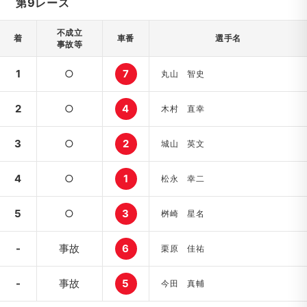
第9レース
不成立
着
車番
選手名
事故等
1
○
7
丸山 智史
2
○
4
木村 直幸
3
○
2
城山 英文
4
○
1
松永 幸二
5
○
3
桝崎 星名
-
事故
6
栗原 佳祐
-
事故
5
今田 真輔