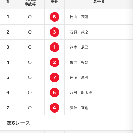
着
車番
選手名
事故等
1
○
6
松山 茂靖
2
○
3
石貝 武之
3
○
1
鈴木 辰己
4
○
2
梅内 幹雄
5
○
7
佐藤 摩弥
6
○
5
西村 龍太郎
7
○
4
藤波 直也
第6レース