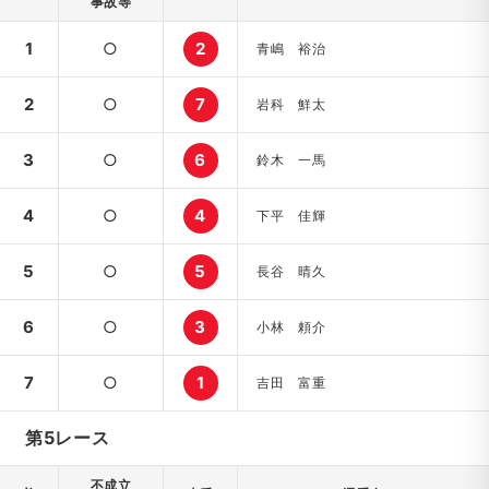
事故等
1
○
2
青嶋 裕治
2
○
7
岩科 鮮太
3
○
6
鈴木 一馬
4
○
4
下平 佳輝
5
○
5
長谷 晴久
6
○
3
小林 頼介
7
○
1
吉田 富重
第5レース
不成立