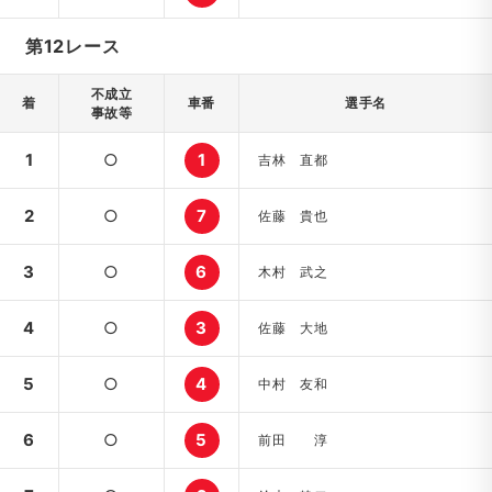
第12レース
不成立
着
車番
選手名
事故等
1
○
1
吉林 直都
2
○
7
佐藤 貴也
3
○
6
木村 武之
4
○
3
佐藤 大地
5
○
4
中村 友和
6
○
5
前田 淳