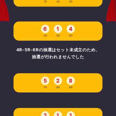
1R
2R
3R
6
1
4
4R
5R
6R
4R-5R-6Rの抽選はセット未成立のため、
抽選が行われませんでした
5
2
8
7R
8R
9R
2
1
1