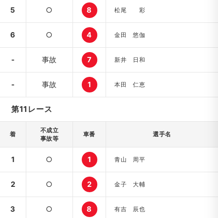
5
○
8
松尾 彩
6
○
4
金田 悠伽
-
事故
7
新井 日和
-
事故
1
本田 仁恵
第11レース
不成立
着
車番
選手名
事故等
1
○
1
青山 周平
2
○
2
金子 大輔
3
○
8
有吉 辰也