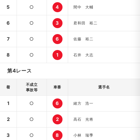
5
○
4
間中 大輔
6
○
3
君和田 裕二
7
○
6
佐藤 裕二
8
○
1
石井 大志
第4レース
不成立
着
車番
選手名
事故等
1
○
6
緒方 浩一
2
○
2
高石 光将
3
○
8
小林 瑞季