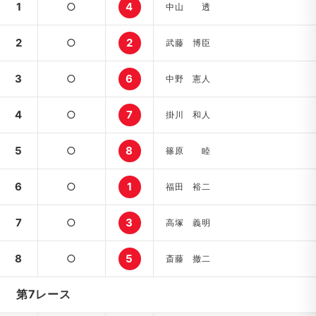
1
○
4
中山 透
2
○
2
武藤 博臣
3
○
6
中野 憲人
4
○
7
掛川 和人
5
○
8
篠原 睦
6
○
1
福田 裕二
7
○
3
高塚 義明
8
○
5
斎藤 撤二
第7レース