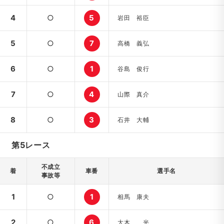
4
○
5
岩田 裕臣
5
○
7
高橋 義弘
6
○
1
谷島 俊行
7
○
4
山際 真介
8
○
3
石井 大輔
第5レース
不成立
着
車番
選手名
事故等
1
○
1
相馬 康夫
2
○
6
大木 光