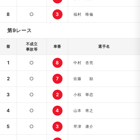
8
○
3
福村 唯倫
第9レース
不成立
着
車番
選手名
事故等
1
○
8
中村 杏亮
2
○
7
佐藤 励
3
○
2
小椋 華恋
4
○
4
山本 将之
5
○
3
早津 康介