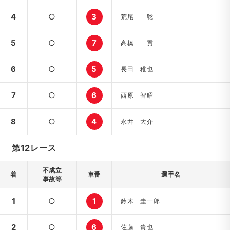
4
○
3
荒尾 聡
5
○
7
高橋 貢
6
○
5
長田 稚也
7
○
6
西原 智昭
8
○
4
永井 大介
第12レース
不成立
着
車番
選手名
事故等
1
○
1
鈴木 圭一郎
2
○
6
佐藤 貴也