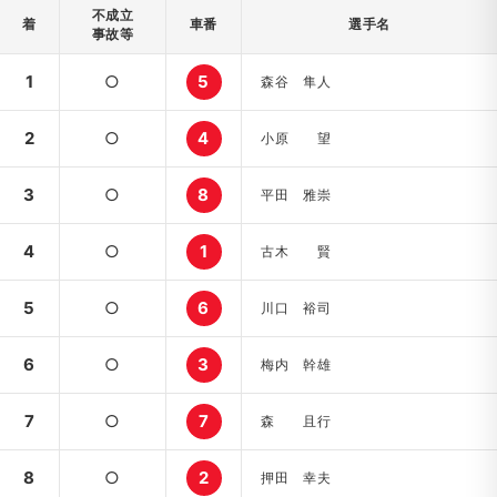
不成立
着
車番
選手名
事故等
1
○
5
森谷 隼人
2
○
4
小原 望
3
○
8
平田 雅崇
4
○
1
古木 賢
5
○
6
川口 裕司
6
○
3
梅内 幹雄
7
○
7
森 且行
8
○
2
押田 幸夫