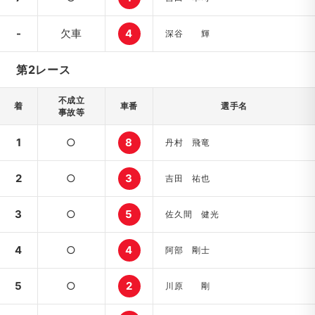
-
欠車
4
深谷 輝
第2レース
不成立
着
車番
選手名
事故等
1
○
8
丹村 飛竜
2
○
3
吉田 祐也
3
○
5
佐久間 健光
4
○
4
阿部 剛士
5
○
2
川原 剛