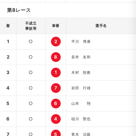
第8レース
不成立
着
車番
選手名
事故等
1
○
2
平川 博康
2
○
8
若井 友和
3
○
1
木村 悦教
4
○
7
岩田 行雄
5
○
6
山本 翔
6
○
4
稲川 聖也
7
○
5
青木 治親