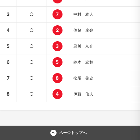
3
○
7
中村 雅人
4
○
2
佐藤 摩弥
5
○
3
黒川 京介
6
○
5
鈴木 宏和
7
○
8
松尾 啓史
8
○
4
伊藤 信夫
ページトップへ