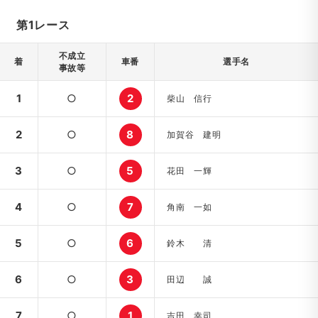
第1レース
不成立
着
車番
選手名
事故等
1
○
2
柴山 信行
2
○
8
加賀谷 建明
3
○
5
花田 一輝
4
○
7
角南 一如
5
○
6
鈴木 清
6
○
3
田辺 誠
7
○
1
吉田 幸司