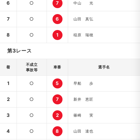
6
○
7
中山 光
7
○
6
山田 真弘
8
○
1
稲原 瑞穂
第3レース
不成立
着
車番
選手名
事故等
1
○
5
早船 歩
2
○
7
新井 恵匠
3
○
2
篠崎 実
4
○
8
山田 達也