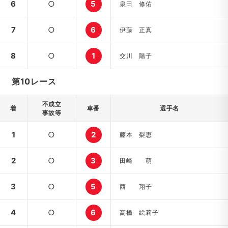
6
○
5
泉田 修佑
7
○
6
伊藤 正真
8
○
1
交川 陽子
第10レース
不成立
着
車番
選手名
事故等
1
○
2
藤本 梨恵
2
○
3
田崎 萌
3
○
5
西 翔子
4
○
6
高橋 絵莉子