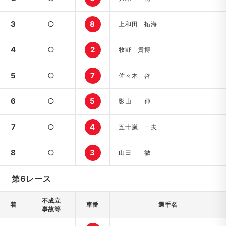
3
○
8
上和田 拓海
4
○
2
牧野 貴博
5
○
7
佐々木 啓
6
○
5
影山 伸
7
○
4
五十嵐 一夫
8
○
3
山田 徹
第6レース
不成立
着
車番
選手名
事故等