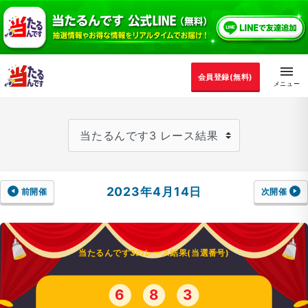
会員登録(無料)
2023年4月14日
前開催
次開催
当たるんです3のレース結果(当選番号)
6
8
3