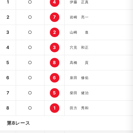
1
○
4
伊藤 正真
2
○
7
岩崎 亮一
3
○
2
山崎 進
4
○
3
穴見 和正
5
○
8
高橋 貢
6
○
6
泉田 修佑
7
○
5
柴田 健治
8
○
1
田方 秀和
第8レース