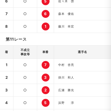
6
○
5
佐々木 啓
7
○
6
森本 優佑
8
○
1
藤川 幸宏
第11レース
不成立
着
車番
選手名
事故等
1
○
7
中村 杏亮
2
○
3
掛川 和人
3
○
2
広瀬 勝光
4
○
5
浜野 淳