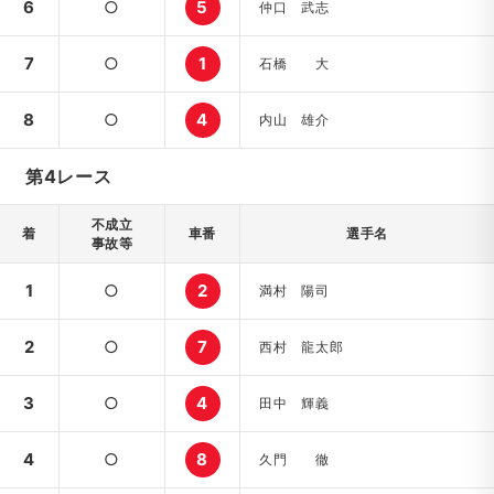
6
○
5
仲口 武志
7
○
1
石橋 大
8
○
4
内山 雄介
第4レース
不成立
着
車番
選手名
事故等
1
○
2
満村 陽司
2
○
7
西村 龍太郎
3
○
4
田中 輝義
4
○
8
久門 徹