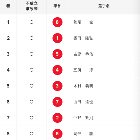
不成立
着
車番
選手名
事故等
1
○
8
荒尾 聡
2
○
1
番田 隆弘
3
○
5
吉原 恭佑
4
○
4
五所 淳
5
○
3
木村 義明
6
○
7
山田 達也
7
○
2
中野 政則
8
○
6
岡部 聡