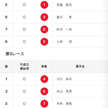
5
○
1
斎藤 隆充
6
○
3
藤川 竜
7
○
6
鈴木 一馬
8
○
5
小原 望
第5レース
不成立
着
車番
選手名
事故等
1
○
4
川口 裕司
2
○
6
内山 高秀
3
○
7
丹村 飛竜