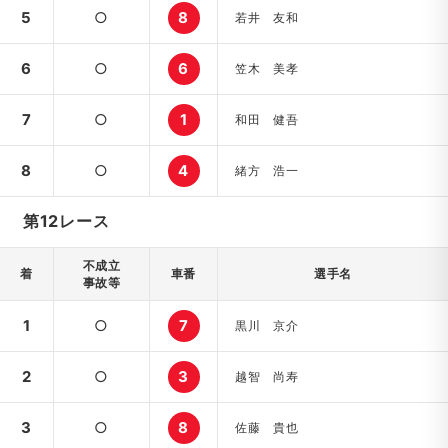
5
○
8
若井 友和
6
○
6
笠木 美孝
7
○
1
和田 健吾
8
○
4
緒方 浩一
第12レース
不成立
着
車番
選手名
事故等
1
○
7
黒川 京介
2
○
3
越智 尚寿
3
○
8
佐藤 貴也