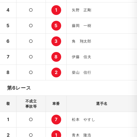
4
○
1
矢野 正剛
5
○
5
藤岡 一樹
6
○
3
角 翔太郎
7
○
8
伊藤 信夫
8
○
2
柴山 信行
第6レース
不成立
着
車番
選手名
事故等
1
○
7
松本 やすし
2
○
1
青木 隆浩