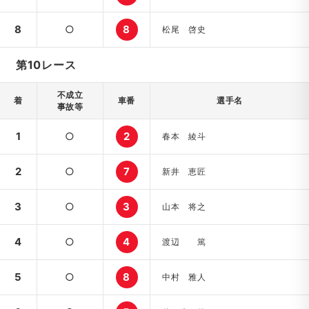
8
○
8
松尾 啓史
第10レース
不成立
着
車番
選手名
事故等
1
○
2
春本 綾斗
2
○
7
新井 恵匠
3
○
3
山本 将之
4
○
4
渡辺 篤
5
○
8
中村 雅人