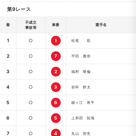
第9レース
不成立
着
車番
選手名
事故等
1
○
1
松尾 彩
2
○
7
平田 雅崇
3
○
2
福村 唯倫
4
○
3
岩科 鮮太
5
○
6
鐘ヶ江 将平
6
○
5
上和田 拓海
7
○
4
丸山 智史