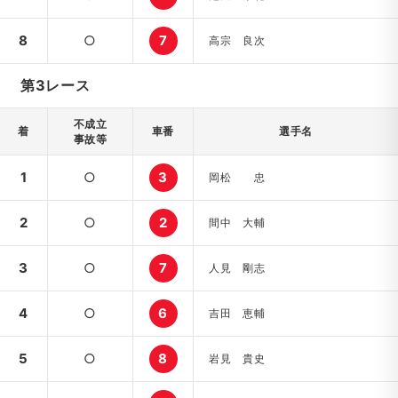
8
○
7
高宗 良次
第3レース
不成立
着
車番
選手名
事故等
1
○
3
岡松 忠
2
○
2
間中 大輔
3
○
7
人見 剛志
4
○
6
吉田 恵輔
5
○
8
岩見 貴史