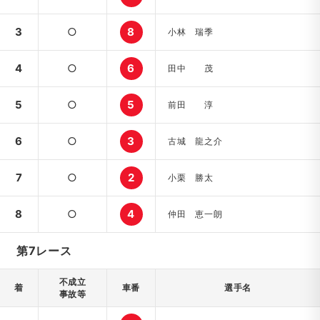
3
○
8
小林 瑞季
4
○
6
田中 茂
5
○
5
前田 淳
6
○
3
古城 龍之介
7
○
2
小栗 勝太
8
○
4
仲田 恵一朗
第7レース
不成立
着
車番
選手名
事故等