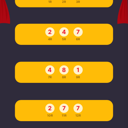
1R
2R
3R
2
4
7
4R
5R
6R
4
8
1
7R
8R
9R
2
7
7
10R
11R
12R