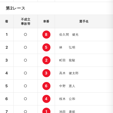
第2レース
不成立
着
車番
選手名
事故等
1
○
8
佐久間 健光
2
○
5
林 弘明
3
○
2
町田 龍駿
4
○
3
高木 健太郎
5
○
6
中野 憲人
6
○
4
桜木 公和
7
○
1
池田 康範