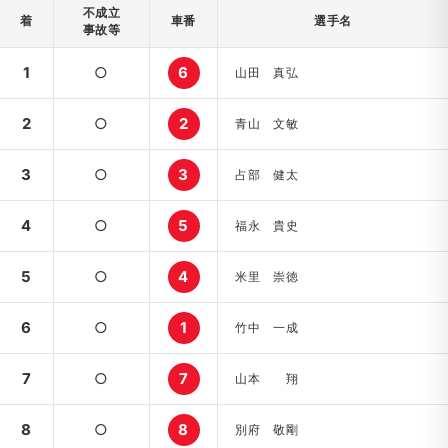
不成立
着
車番
選手名
事故等
1
○
6
山田 真弘
2
○
2
青山 文敏
3
○
3
占部 健太
4
○
5
福永 貴史
5
○
4
米里 崇徳
6
○
1
竹中 一成
7
○
7
山本 翔
8
○
8
別府 敬剛