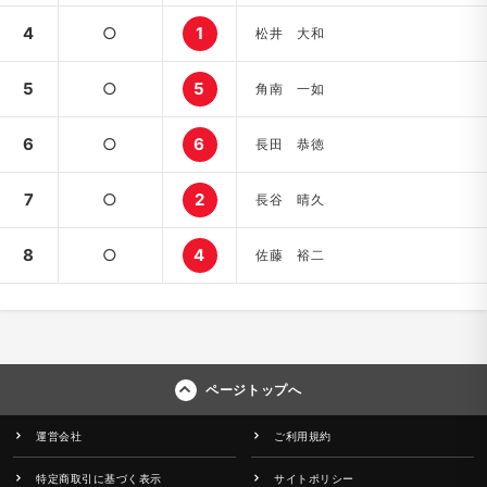
4
○
1
松井 大和
5
○
5
角南 一如
6
○
6
長田 恭徳
7
○
2
長谷 晴久
8
○
4
佐藤 裕二
ページトップへ
運営会社
ご利用規約
特定商取引に基づく表示
サイトポリシー