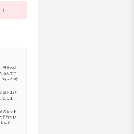
ます。
・当日の対
たるんです
9時～22時
走法および
いたしま
次のセット
入予約のお
たるんで