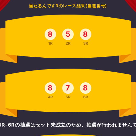
当たるんです3のレース結果(当選番号)
8
5
8
1R
2R
3R
8
7
8
4R
5R
6R
-5R-6Rの抽選はセット未成立のため、抽選が行われません