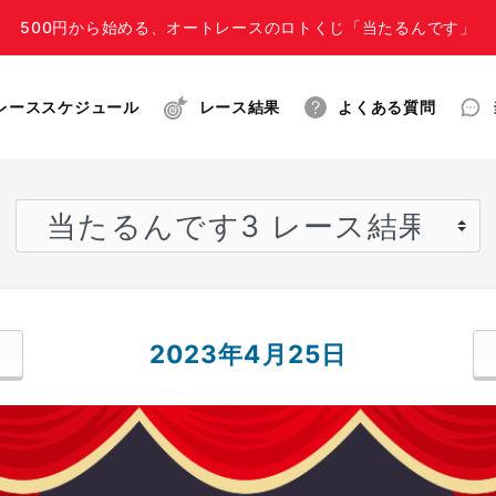
500円から始める、オートレースのロトくじ「当たるんです」
レーススケジュール
レース結果
よくある質問
2023年4月25日