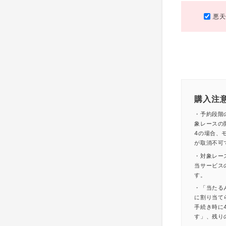
悪天
購入注
・予約段階
象レースの
4の場合、モ
が取消不可
・対象レー
当サービス
す。
・「当たる
に割り当て
手続き時に
す」、残り