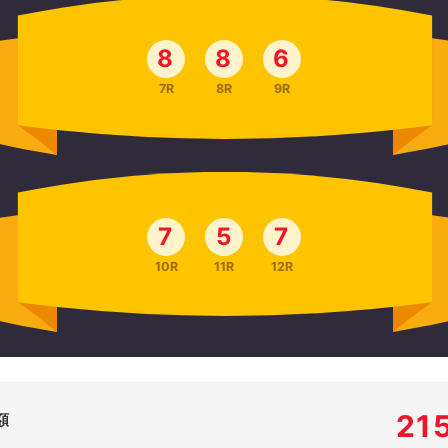
8
8
6
7R
8R
9R
7
5
7
10R
11R
12R
21
額