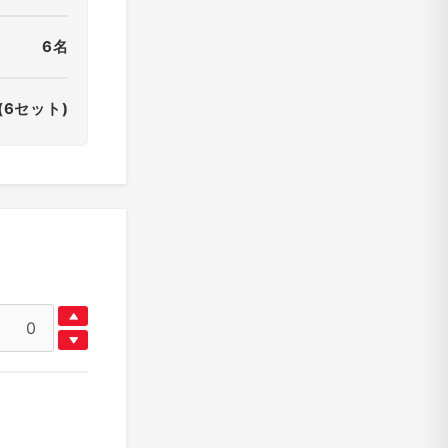
6名
(6セット)