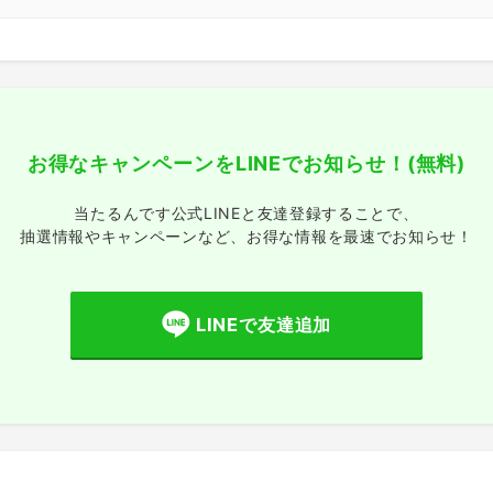
お得なキャンペーンをLINEでお知らせ！
(無料)
当たるんです公式LINEと友達登録することで、
抽選情報やキャンペーンなど、
お得な情報を最速でお知らせ！
LINEで友達追加