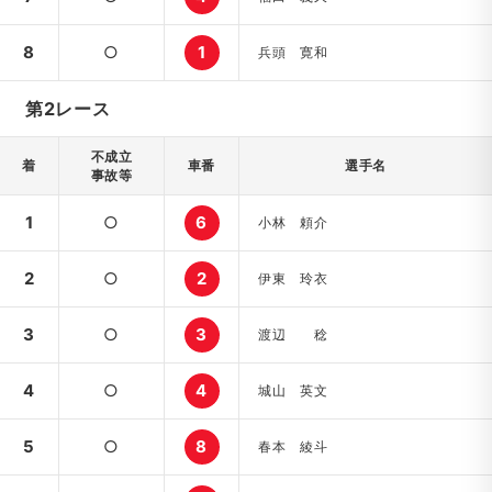
8
○
1
兵頭 寛和
第2レース
不成立
着
車番
選手名
事故等
1
○
6
小林 頼介
2
○
2
伊東 玲衣
3
○
3
渡辺 稔
4
○
4
城山 英文
5
○
8
春本 綾斗