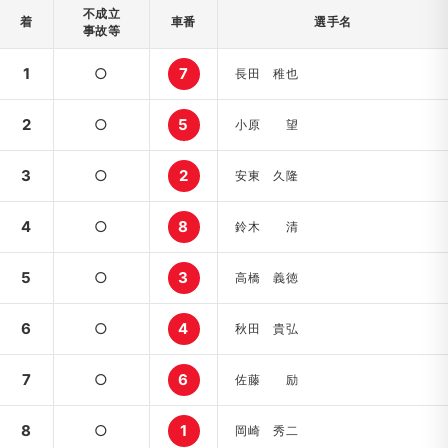
不成立
着
車番
選手名
事故等
1
○
7
長田 稚也
2
○
5
小原 望
3
○
2
安東 久隆
4
○
8
鈴木 清
5
○
3
高橋 義徳
6
○
4
秋田 貴弘
7
○
6
佐藤 励
8
○
1
岡崎 秀二