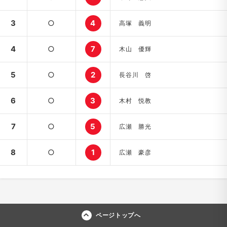
3
○
4
高塚 義明
4
○
7
木山 優輝
5
○
2
長谷川 啓
6
○
3
木村 悦教
7
○
5
広瀬 勝光
8
○
1
広瀬 豪彦
ページトップへ