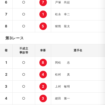
6
○
7
戸塚 尚起
7
○
1
松永 幸二
8
○
5
猪熊 龍太
第3レース
不成立
着
車番
選手名
事故等
1
○
8
岡松 忠
2
○
4
松村 真
3
○
2
上村 敏明
4
○
3
縫田 雅一