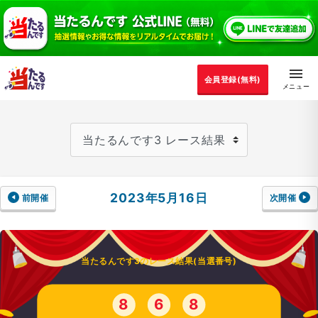
会員登録(無料)
2023年5月16日
前開催
次開催
当たるんです3のレース結果(当選番号)
8
6
8