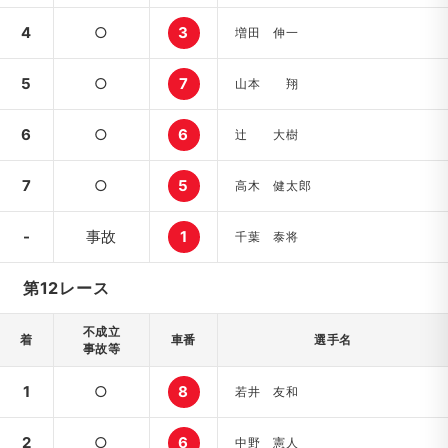
4
○
3
増田 伸一
5
○
7
山本 翔
6
○
6
辻 大樹
7
○
5
高木 健太郎
-
事故
1
千葉 泰将
第12レース
不成立
着
車番
選手名
事故等
1
○
8
若井 友和
2
○
6
中野 憲人