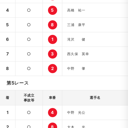
4
○
5
高橋 祐一
5
○
8
三浦 康平
6
○
1
滝沢 健
7
○
3
西久保 英幸
8
○
2
中野 肇
第5レース
不成立
着
車番
選手名
事故等
1
○
4
中野 光公
2
○
8
大木 光