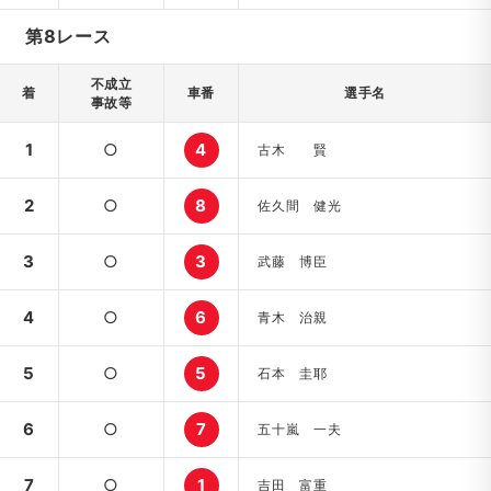
第8レース
不成立
着
車番
選手名
事故等
1
○
4
古木 賢
2
○
8
佐久間 健光
3
○
3
武藤 博臣
4
○
6
青木 治親
5
○
5
石本 圭耶
6
○
7
五十嵐 一夫
7
○
1
吉田 富重