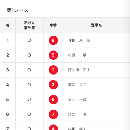
第1レース
不成立
着
車番
選手名
事故等
1
○
8
仲田 恵一朗
2
○
5
松尾 学
3
○
2
阿久津 正夫
4
○
3
渡辺 京二
5
○
6
石川 岳彦
6
○
7
清水 卓
7
○
4
福田 義久