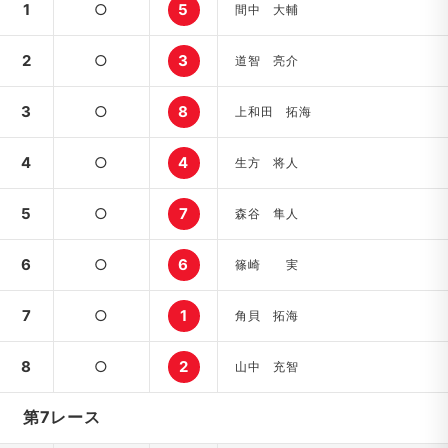
1
○
5
間中 大輔
2
○
3
道智 亮介
3
○
8
上和田 拓海
4
○
4
生方 将人
5
○
7
森谷 隼人
6
○
6
篠崎 実
7
○
1
角貝 拓海
8
○
2
山中 充智
第7レース