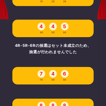
1R
2R
3R
4
4
5
4R
5R
6R
4R-5R-6Rの抽選はセット未成立のため、
抽選が行われませんでした
7
4
6
7R
8R
9R
8
8
8