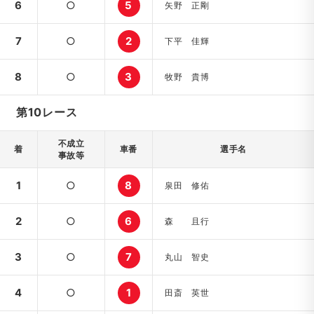
6
○
5
矢野 正剛
7
○
2
下平 佳輝
8
○
3
牧野 貴博
第10レース
不成立
着
車番
選手名
事故等
1
○
8
泉田 修佑
2
○
6
森 且行
3
○
7
丸山 智史
4
○
1
田斎 英世