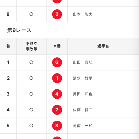
8
○
2
山本 智大
第9レース
不成立
着
車番
選手名
事故等
1
○
6
山田 真弘
2
○
1
清水 雄平
3
○
4
押田 和也
4
○
7
佐藤 裕二
5
○
8
角南 一如