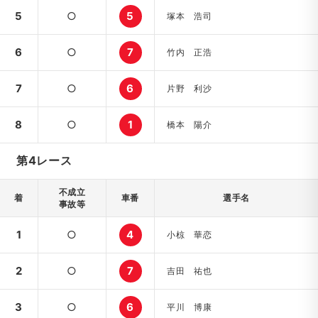
5
○
5
塚本 浩司
6
○
7
竹内 正浩
7
○
6
片野 利沙
8
○
1
橋本 陽介
第4レース
不成立
着
車番
選手名
事故等
1
○
4
小椋 華恋
2
○
7
吉田 祐也
3
○
6
平川 博康