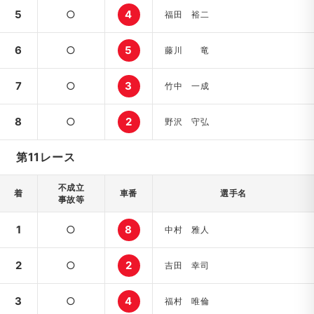
5
○
4
福田 裕二
6
○
5
藤川 竜
7
○
3
竹中 一成
8
○
2
野沢 守弘
第11レース
不成立
着
車番
選手名
事故等
1
○
8
中村 雅人
2
○
2
吉田 幸司
3
○
4
福村 唯倫