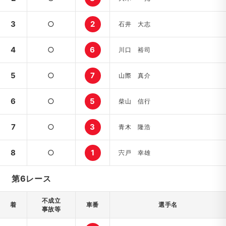
3
○
2
石井 大志
4
○
6
川口 裕司
5
○
7
山際 真介
6
○
5
柴山 信行
7
○
3
青木 隆浩
8
○
1
宍戸 幸雄
第6レース
不成立
着
車番
選手名
事故等