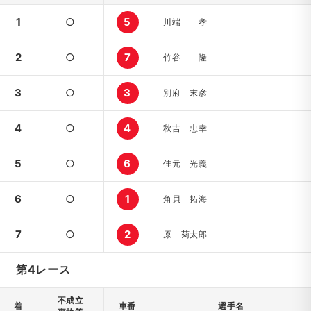
1
○
5
川端 孝
2
○
7
竹谷 隆
3
○
3
別府 末彦
4
○
4
秋吉 忠幸
5
○
6
佳元 光義
6
○
1
角貝 拓海
7
○
2
原 菊太郎
第4レース
不成立
着
車番
選手名