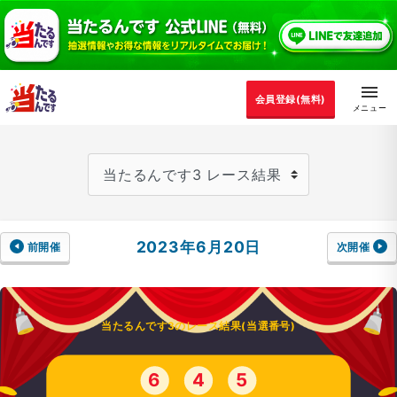
会員登録(無料)
2023年6月20日
前開催
次開催
当たるんです3のレース結果(当選番号)
6
4
5