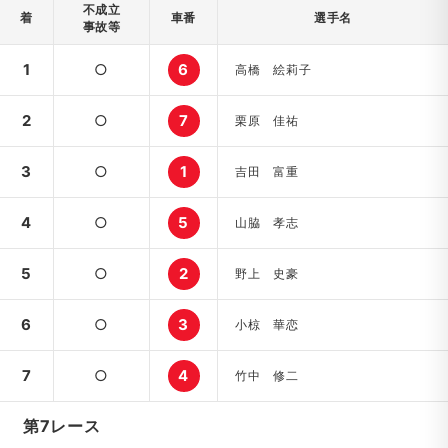
不成立
着
車番
選手名
事故等
1
○
6
高橋 絵莉子
2
○
7
栗原 佳祐
3
○
1
吉田 富重
4
○
5
山脇 孝志
5
○
2
野上 史豪
6
○
3
小椋 華恋
7
○
4
竹中 修二
第7レース