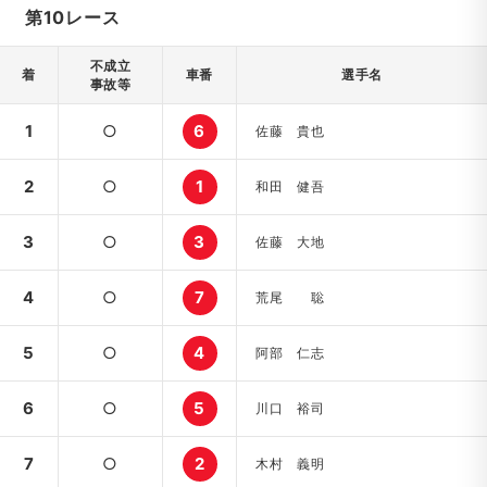
第10レース
不成立
着
車番
選手名
事故等
1
○
6
佐藤 貴也
2
○
1
和田 健吾
3
○
3
佐藤 大地
4
○
7
荒尾 聡
5
○
4
阿部 仁志
6
○
5
川口 裕司
7
○
2
木村 義明