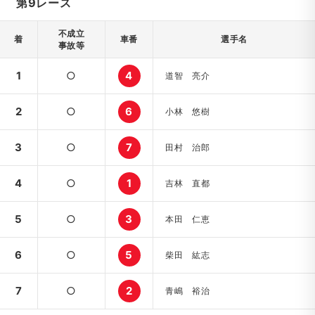
第9レース
不成立
着
車番
選手名
事故等
1
○
4
道智 亮介
2
○
6
小林 悠樹
3
○
7
田村 治郎
4
○
1
吉林 直都
5
○
3
本田 仁恵
6
○
5
柴田 紘志
7
○
2
青嶋 裕治