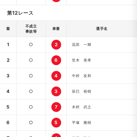
第12レース
不成立
着
車番
選手名
事故等
1
○
2
花田 一輝
2
○
6
笠木 美孝
3
○
4
中村 友和
4
○
3
辰巳 裕樹
5
○
7
木村 武之
6
○
5
平塚 雅樹