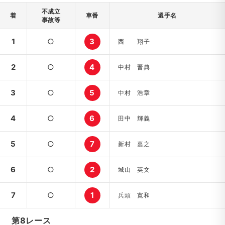
不成立
着
車番
選手名
事故等
1
○
3
西 翔子
2
○
4
中村 晋典
3
○
5
中村 浩章
4
○
6
田中 輝義
5
○
7
新村 嘉之
6
○
2
城山 英文
7
○
1
兵頭 寛和
第8レース