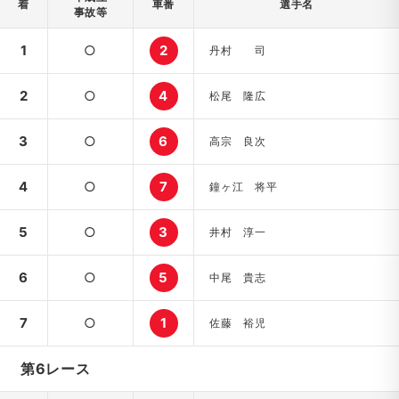
着
車番
選手名
事故等
1
○
2
丹村 司
2
○
4
松尾 隆広
3
○
6
高宗 良次
4
○
7
鐘ヶ江 将平
5
○
3
井村 淳一
6
○
5
中尾 貴志
7
○
1
佐藤 裕児
第6レース