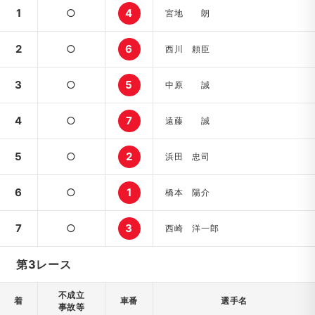
1
○
4
宮地 朗
2
○
6
西川 頼臣
3
○
5
中原 誠
4
○
7
遠藤 誠
5
○
2
浜田 忠司
6
○
1
橋本 陽介
7
○
3
西崎 洋一郎
第3レース
不成立
着
車番
選手名
事故等