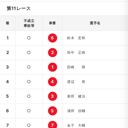
第11レース
不成立
着
車番
選手名
事故等
1
○
6
鈴木 宏和
2
○
2
田中 正樹
3
○
1
田崎 萌
4
○
4
渡辺 篤
5
○
3
柴田 健治
6
○
5
浦田 信輔
7
○
7
金子 大輔