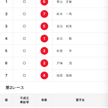
1
○
6
青山 文敏
2
○
7
鈴木 一馬
3
○
5
花元 初美
4
○
1
岩元 毅
5
○
3
松尾 学
6
○
2
戸塚 茂
7
○
4
稲原 瑞穂
第2レース
不成立
着
車番
選手名
事故等