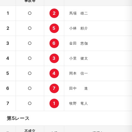
事故等
1
○
2
馬場 雄二
2
○
5
小林 頼介
3
○
6
金田 悠伽
4
○
3
小里 健太
5
○
4
岡本 信一
6
○
7
田中 進
7
○
1
牧野 竜人
第5レース
不成立