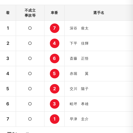
不成立
着
車番
選手名
事故等
1
○
7
深谷 俊太
2
○
4
下平 佳輝
3
○
6
斎藤 正悟
4
○
5
赤堀 翼
5
○
2
交川 陽子
6
○
3
畦坪 孝雄
7
○
1
早津 圭介