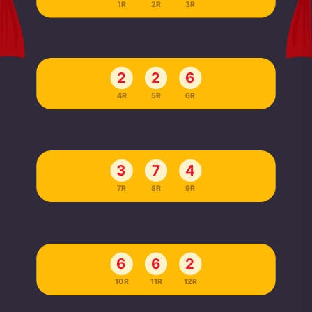
1R
2R
3R
2
2
6
4R
5R
6R
3
7
4
7R
8R
9R
6
6
2
10R
11R
12R